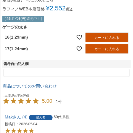
定価(税込）
¥
3,190
のところ
¥
2,552
ラフィノWEB本店価格
税込
[
46
ﾎﾟｲﾝﾄ(円)還元中！]
ゲージの太さ
16(1.29mm)
カートに入れる
17(1.24mm)
カートに入れる
備考自由記入欄
商品についてのお問い合わせ
5.00
1
Mak
4
60代
男性
購入者
投稿日
2026/05/04