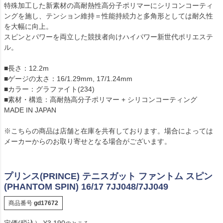
特殊加工した新素材の高耐熱性高分子ポリマーにシリコンコーティ
ングを施し、テンション維持＝性能持続力と多角形としては耐久性
を大幅に向上。
スピンとパワーを両立した競技者向けハイパワー新世代ポリエステ
ル。
■長さ：12.2m
■ゲージの太さ：16/1.29mm, 17/1.24mm
■カラー：グラファイト(234)
■素材・構造：高耐熱高分子ポリマー + シリコンコーティング
MADE IN JAPAN
※こちらの商品は店舗と在庫を共有しております。場合によっては
メーカーからのお取り寄せとなる場合がございます。
プリンス(PRINCE) テニスガット ファントム スピン
(PHANTOM SPIN) 16/17 7JJ048/7JJ049
商品番号
gd17672