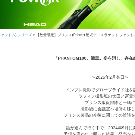
M(ファントム) シリーズ
【数量限定】プリンス(Prince) 硬式テニスラケット ファントム 100
「PHANTOM100、漆黒。姿を消し、存
〜2025年2月某日〜
インプレ撮影でグローブライド社を
ラフィノ撮影班の太田と冨貴
プリンス販促部隊と一緒
撮影後に会議室へ場所を移
プリンス製品の今後に関しての雑談
話が進んで行く中で、2024年9月に
予想を遥かに上回った結果、発売か