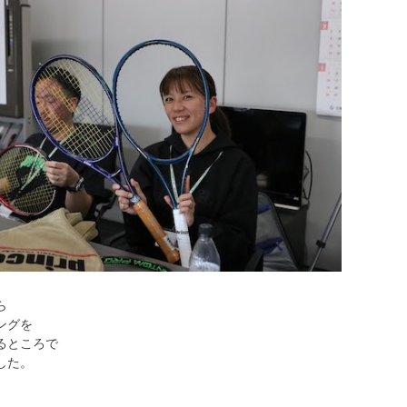
ら
ングを
るところで
した。