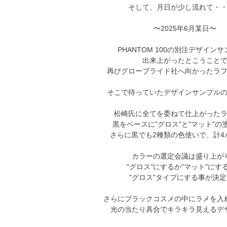
そして、月日が少し流れて・
〜2025年6月某日〜
PHANTOM 100の別注デザイン
出来上がったとこうこと
再びグローブライド社へ向かったラ
そこで待っていたデザインサンプル
松崎氏に全てを委ねて仕上がった
黒をベースに"グロス"と"マット"の
さらに黒でも2種類の色使いで、計4
カラーの選定会議は盛り上が
"グロス"にするか"マット"にす
"グロス"タイプにする事が決
さらにブラックコスメの中にラメを入
光の当たり具合でキラキラ見えるデ