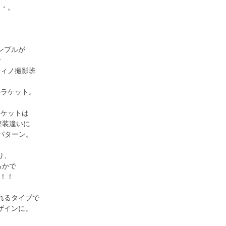
・・。
サンプルが
で
フィノ撮影班
のラケット。
ラケットは
塗装違いに
パターン。
り、
るかで
定！！
れるタイプで
ザインに。