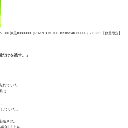
 漆黒#080000（PHANTOM 100 JetBlack#080000）7TJ263【数量限定】
在感だけを残す。」
訪れていた
塚は
に
し、
をしていた。
発売され、
ら半年以上も