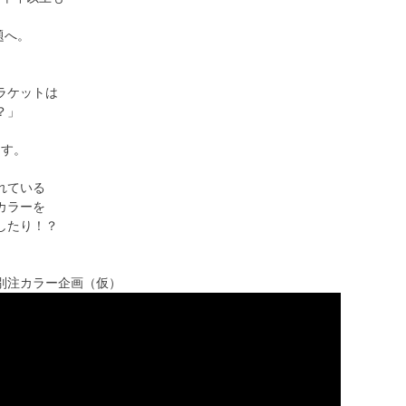
話題へ。
ラケットは
？」
ます。
れている
カラーを
したり！？
』別注カラー企画（仮）