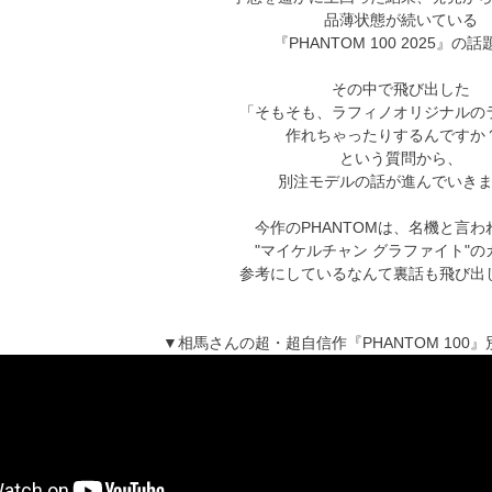
品薄状態が続いている
『PHANTOM 100 2025』の
その中で飛び出した
「そもそも、ラフィノオリジナルの
作れちゃったりするんですか
という質問から、
別注モデルの話が進んでいき
今作のPHANTOMは、名機と言わ
"マイケルチャン グラファイト"の
参考にしているなんて裏話も飛び出
▼相馬さんの超・超自信作『PHANTOM 100