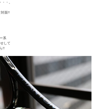
・・・。
対面!!
、
ー系
任せして
!!