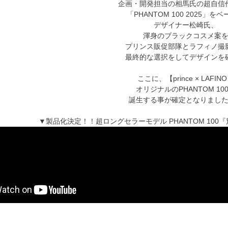
企画・開発担当の相馬氏の超自信
「PHANTOM 100 2025」を
デザイナー松崎氏、
渾身のブラックコスメ案
プリンス販促部隊とラフィノ撮
最終的な選択をしてデザインを
ここに、【prince × LAFIN
オリジナルのPHANTOM 10
誕生する事が確定となりまし
▼製品化決定！！超ロングセラーモデル PHANTOM 10