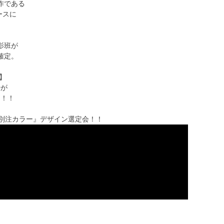
作である
ベースに
を
影班が
確定。
O】
0が
た！！
0『別注カラー』デザイン選定会！！