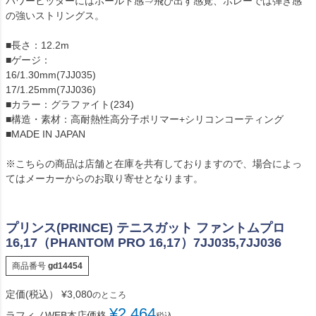
パワーヒッターにはホールド感⇒飛び出す感覚、ボレーでは弾き感
の強いストリングス。
■長さ：12.2m
■ゲージ：
16/1.30mm(7JJ035)
17/1.25mm(7JJ036)
■カラー：グラファイト(234)
■構造・素材：高耐熱性高分子ポリマー+シリコンコーティング
■MADE IN JAPAN
※こちらの商品は店舗と在庫を共有しておりますので、場合によっ
てはメーカーからのお取り寄せとなります。
プリンス(PRINCE) テニスガット ファントムプロ
16,17（PHANTOM PRO 16,17）7JJ035,7JJ036
商品番号
gd14454
定価(税込）
¥
3,080
のところ
¥
2,464
ラフィノWEB本店価格