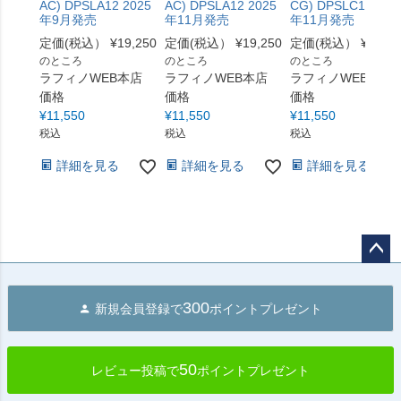
AC) DPSLA12 2025
AC) DPSLA12 2025
CG) DPSLC12 202
年9月発売
年11月発売
年11月発売
定価(税込）
¥
19,250
定価(税込）
¥
19,250
定価(税込）
¥
19,25
のところ
のところ
のところ
ラフィノWEB本店
ラフィノWEB本店
ラフィノWEB本店
価格
価格
価格
¥
11,550
¥
11,550
¥
11,550
税込
税込
税込
詳細を見る
詳細を見る
詳細を見る
ペー
ジト
300
新規会員登録で
ポイントプレゼント
ップ
へ
50
レビュー投稿で
ポイントプレゼント