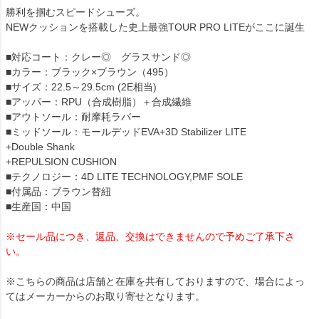
勝利を掴むスピードシューズ。
NEWクッションを搭載した史上最強TOUR PRO LITEがここに誕生
■対応コート：クレー◎ グラスサンド◎
■カラー：ブラック×ブラウン（495）
■サイズ：22.5～29.5cm (2E相当)
■アッパー：RPU（合成樹脂）＋合成繊維
■アウトソール：耐摩耗ラバー
■ミッドソール：モールデッドEVA+3D Stabilizer LITE
+Double Shank
+REPULSION CUSHION
■テクノロジー：4D LITE TECHNOLOGY,PMF SOLE
■付属品：ブラウン替紐
■生産国：中国
※セール品につき、返品、交換はできませんので予めご了承下さ
い。
※こちらの商品は店舗と在庫を共有しておりますので、場合によっ
てはメーカーからのお取り寄せとなります。