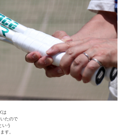
ズは
ていたので
という
います。