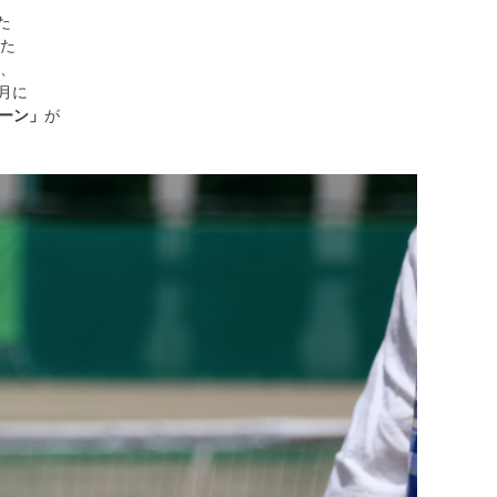
た
した
が、
7月に
ーン」
が