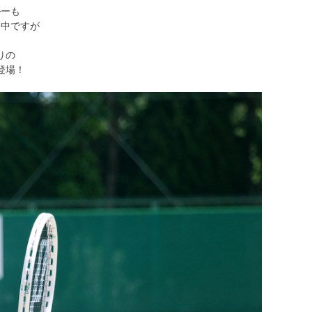
ルーも
る中ですが
りの
登場！