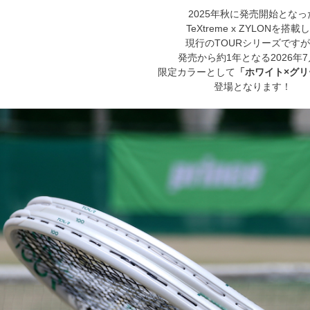
2025年秋に発売開始となっ
TeXtreme x ZYLONを搭載
現行のTOURシリーズです
発売から約1年となる2026年
限定カラーとして
「ホワイト×グリ
登場となります！