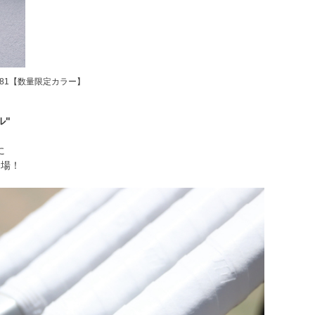
7TJ281【数量限定カラー】
ル"
に
登場！