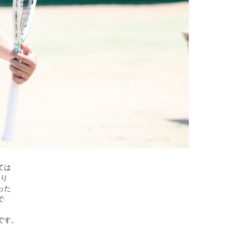
ては
なり
った
で
て
です。