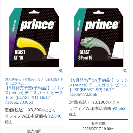
弾き感があり衝撃の少なさも兼ね備える
【9月発売予定(予約品)】プリン
ポリエステル。
ス(prince) テニスガット ビース
【9月発売予定(予約品)】プリン
ト SP(BEAST SP) 16/17
ス(prince) テニスガット ビース
7JJ054/7JJ055
ト XT(BEAST XT) 16/17
7JJ052/7JJ053
定価(税込）
¥
3,190
のところ
ラフィノWEB本店価格
¥
2,552
定価(税込）
¥
3,300
のところ
税込
ラフィノWEB本店価格
¥
2,640
税込
販売期間
2026/07/17 19:00
〜
販売期間