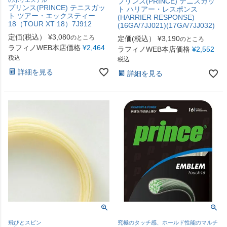
プリンス(PRINCE) テニスガッ
プリンス(PRINCE) テニスガッ
ト ハリアー・レスポンス
ト ツアー・エックスティー
(HARRIER RESPONSE)
18（TOUR XT 18）7J912
(16GA/7JJ021)(17GA/7JJ032)
定価(税込）
¥
3,080
のところ
定価(税込）
¥
3,190
のところ
ラフィノWEB本店価格
¥
2,464
ラフィノWEB本店価格
¥
2,552
税込
税込
詳細を見る
詳細を見る
飛びとスピン
究極のタッチ感、ホールド性能のマルチ