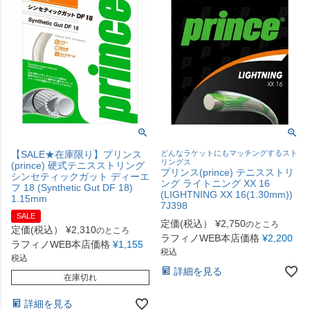
【SALE★在庫限り】プリンス
どんなラケットにもマッチングするスト
リングス
(prince) 硬式テニスストリング
プリンス(prince) テニスストリ
シンセティックガット ディーエ
ング ライトニング XX 16
フ 18 (Synthetic Gut DF 18)
(LIGHTNING XX 16(1.30mm))
1.15mm
7J398
SALE
定価(税込）
¥
2,750
のところ
定価(税込）
¥
2,310
のところ
ラフィノWEB本店価格
¥
2,200
ラフィノWEB本店価格
¥
1,155
税込
税込
詳細を見る
在庫切れ
詳細を見る