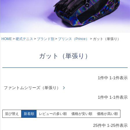
HOME
硬式テニス
ブランド別
プリンス（Prince）
ガット（単張り）
ガット（単張り）
1
件中
1
-
1
件表示
ファントムシリーズ（単張り）
1
件中
1
-
1
件表示
並び替え
新着順
レビューの多い順
価格が安い順
価格が高い順
25
件中
1
-
25
件表示