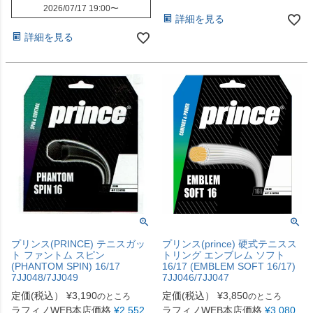
2026/07/17 19:00
〜
詳細を見る
詳細を見る
プリンス(PRINCE) テニスガッ
プリンス(prince) 硬式テニスス
ト ファントム スピン
トリング エンブレム ソフト
(PHANTOM SPIN) 16/17
16/17 (EMBLEM SOFT 16/17)
7JJ048/7JJ049
7JJ046/7JJ047
定価(税込）
¥
3,190
定価(税込）
¥
3,850
のところ
のところ
ラフィノWEB本店価格
¥
2,552
ラフィノWEB本店価格
¥
3,080