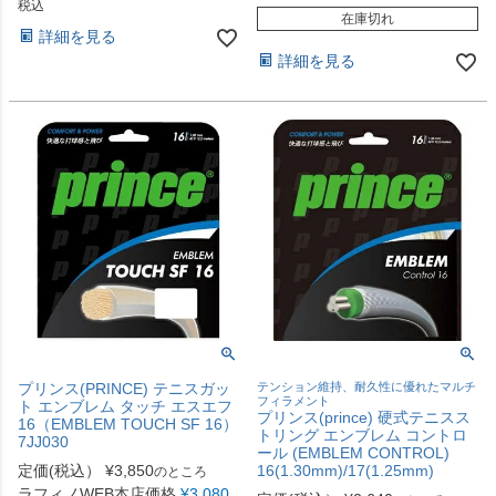
税込
在庫切れ
詳細を見る
詳細を見る
プリンス(PRINCE) テニスガッ
テンション維持、耐久性に優れたマルチ
フィラメント
ト エンブレム タッチ エスエフ
プリンス(prince) 硬式テニスス
16（EMBLEM TOUCH SF 16）
トリング エンブレム コントロ
7JJ030
ール (EMBLEM CONTROL)
定価(税込）
¥
3,850
16(1.30mm)/17(1.25mm)
のところ
ラフィノWEB本店価格
¥
3,080