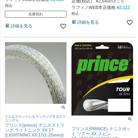
定価(税込）
¥
2,640
のところ
税込
ラフィノWEB本店価格
¥
2,112
税込
在庫切れ
詳細を見る
詳細を見る
どんなラケットにもマッチングするスト
リングス
プリンス(prince) テニスストリ
プリンス(PRINCE) テニスガッ
ング ライトニング XX 17
ト ツアー XX スピン
(LIGHTNING XX 17(1.25mm))