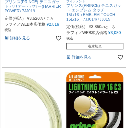
プリンス(PRINCE) テニスガッ
フィラメント
プリンス(PRINCE) テニスガッ
ト ハリアー・パワー(HARRIER
ト エンブレム タッチ
POWER) 7JJ019
15L/16（EMBLEM TOUCH
定価(税込）
¥
3,520
のところ
15L/16）7JJ014/7JJ015
ラフィノWEB本店価格
¥
2,816
定価(税込）
¥
3,850
のところ
税込
ラフィノWEB本店価格
¥
3,080
詳細を見る
税込
在庫切れ
詳細を見る