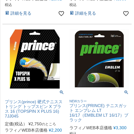
税込
税込
詳細を見る
詳細を見る
プリンス(prince) 硬式テニスス
NEWカラー
プリンス(PRINCE) テニスガッ
トリング トップスピン X プラ
ト エンブレム LT
ス 16 (TOPSPIN X PLUS 16)
16/17（EMBLEM LT 16/17）ブ
7JJ045
ラック
定価(税込）
¥
2,750
のところ
ラフィノWEB本店価格
¥
3,300
ラフィノWEB本店価格
¥
2,200
税込