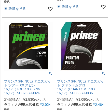
税込
詳細を見る
詳細を見る
プリンス(PRINCE) テニスガッ
プリンス(PRINCE) テニスガッ
ト ツアー XX スピン
ト ファントムプロ
16,17（TOUR XX SPIN
16,17（PHANTOM PRO
16,17）7JJ023,7JJ024
16,17）7JJ035,7JJ036
定価(税込）
¥
2,530
定価(税込）
¥
3,080
のところ
のところ
ラフィノWEB本店価格
¥
2,024
ラフィノWEB本店価格
¥
2,464
税込
税込