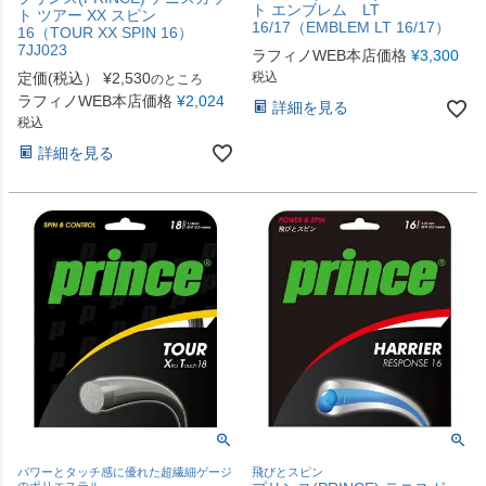
ト エンブレム LT
ト ツアー XX スピン
16/17（EMBLEM LT 16/17）
16（TOUR XX SPIN 16）
7JJ023
ラフィノWEB本店価格
¥
3,300
定価(税込）
¥
2,530
税込
のところ
ラフィノWEB本店価格
¥
2,024
詳細を見る
税込
詳細を見る
パワーとタッチ感に優れた超繊細ゲージ
飛びとスピン
のポリエステル