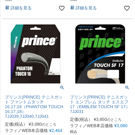
詳細を見る
詳細を見る
プリンス(PRINCE) テニスガッ
プリンス(PRINCE) テニスガッ
ト ファントムタッチ
ト エンブレム タッチ エスエフ
16,17,18（PHANTOM TOUCH
17（EMBLEM TOUCH SF 17）
16,17,18）
7JJ031
7JJ039,7JJ040,7JJ041
定価(税込）
¥
3,850
のところ
定価(税込）
¥
3,080
のところ
ラフィノWEB本店価格
¥
3,080
ラフィノWEB本店価格
¥
2,464
税込