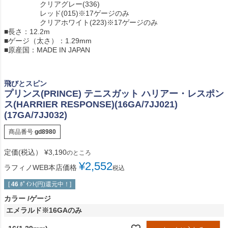
クリアグレー(336)
レッド(015)※17ゲージのみ
クリアホワイト(223)※17ゲージのみ
■長さ：12.2m
■ゲージ（太さ）：1.29mm
■原産国：MADE IN JAPAN
飛びとスピン
プリンス(PRINCE) テニスガット ハリアー・レスポン
ス(HARRIER RESPONSE)(16GA/7JJ021)
(17GA/7JJ032)
商品番号
gd8980
定価(税込）
¥
3,190
のところ
¥
2,552
ラフィノWEB本店価格
税込
[
46
ﾎﾟｲﾝﾄ(円)還元中！]
カラー
ゲージ
エメラルド※16GAのみ