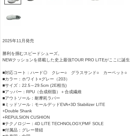
2025年11月発売
勝利を掴むスピードシューズ。
NEWクッションを搭載した史上最強TOUR PRO LITEがここに誕生
■対応コート：ハード◎ クレー○ グラスサンド○ カーペット○
■カラー：ホワイト×グレー（203）
■サイズ：22.5～29.5cm (2E相当)
■アッパー：RPU（合成樹脂）＋合成繊維
■アウトソール：耐摩耗ラバー
■ミッドソール：モールデッドEVA+3D Stabilizer LITE
+Double Shank
+REPULSION CUSHION
■テクノロジー：4D LITE TECHNOLOGY,PMF SOLE
■付属品：グレー替紐