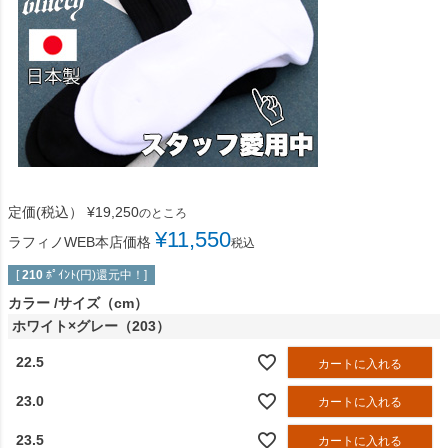
定価(税込）
¥
19,250
のところ
¥
11,550
ラフィノWEB本店価格
税込
[
210
ﾎﾟｲﾝﾄ(円)還元中！]
カラー
サイズ（cm）
ホワイト×グレー（203）
22.5
カートに入れる
23.0
カートに入れる
23.5
カートに入れる