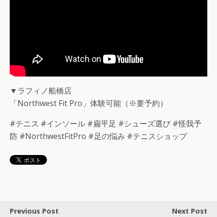
▼ラフィノ船橋店
「Northwest Fit Pro」体験可能（※要予約）
#テニス #インソール #扁平足 #シューズ選び #怪我予
防 #NorthwestFitPro #足の悩み #テニスショップ
Previous Post
Next Post