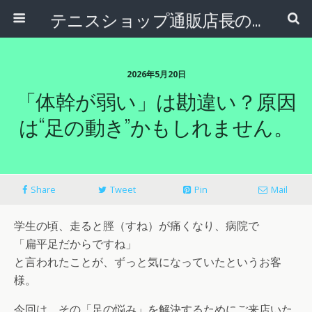
テニスショップ通販店長のブログ＠テニスショップLAFINO 西山克久
2026年5月20日
「体幹が弱い」は勘違い？原因
は“足の動き”かもしれません。
Share
Tweet
Pin
Mail
学生の頃、走ると脛（すね）が痛くなり、病院で
「扁平足だからですね」
と言われたことが、ずっと気になっていたというお客
様。
今回は、その「足の悩み」を解決するためにご来店いた