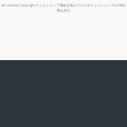
All content Copyright テニスショップ通販店長のブログ＠テニスショップLAFINO
西山克久