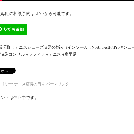
反母趾の相談予約はLINEから可能です。
反母趾 #テニスシューズ #足の悩み #インソール #NorthwestFitPro #シュ
 #足コンサル #ラフィノ #テニス #扁平足
ゴリー:
テニス店長の日常
パーマリンク
メントは停止中です。