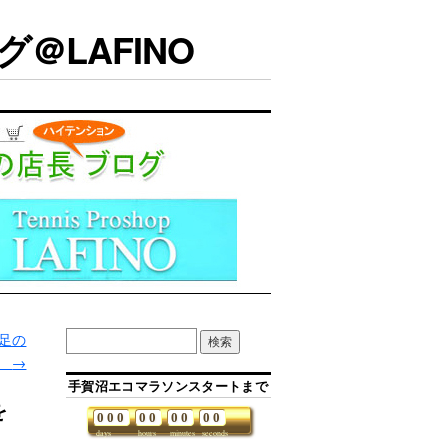
＠LAFINO
足の
。
→
手賀沼エコマラソンスタートまで
を
0
0
0
0
0
0
0
0
0
days
hours
minutes
seconds