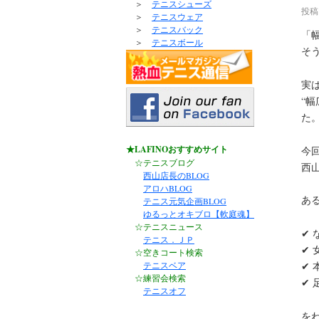
＞
テニスシューズ
投稿
＞
テニスウェア
＞
テニスバック
「
＞
テニスボール
そ
実
“
た
★LAFINOおすすめサイト
今
☆テニスブログ
西
西山店長のBLOG
アロハBLOG
あ
テニス元気企画BLOG
ゆるっとオキブロ【軟庭魂】
☆テニスニュース
✔
テニス．ＪＰ
✔
☆空きコート検索
テニスベア
✔
☆練習会検索
✔
テニスオフ
を