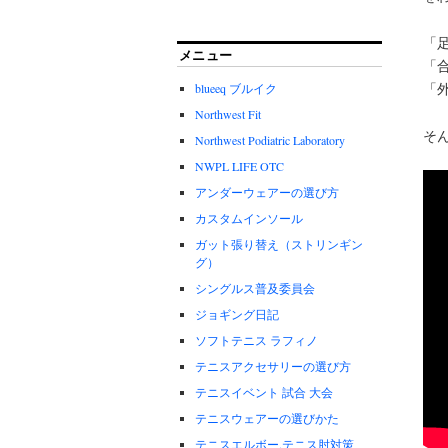
「
メニュー
「
「
blueeq ブルイク
Northwest Fit
そ
Northwest Podiatric Laboratory
NWPL LIFE OTC
アンダーウェアーの選び方
カスタムインソール
ガット張り替え（ストリンギン
グ）
シングルス普及委員会
ジョギング日記
ソフトテニス ラフィノ
テニスアクセサリーの選び方
テニスイベント 試合 大会
テニスウェアーの選びかた
テニスエルボー.テニス肘対策