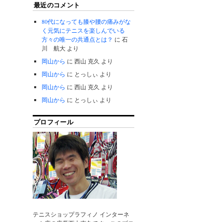
最近のコメント
80代になっても膝や腰の痛みがな
く元気にテニスを楽しんでいる
方々の唯一の共通点とは？
に
石
川 航大
より
岡山から
に
西山 克久
より
岡山から
に
とっしぃ
より
岡山から
に
西山 克久
より
岡山から
に
とっしぃ
より
プロフィール
テニスショップラフィノ インターネ