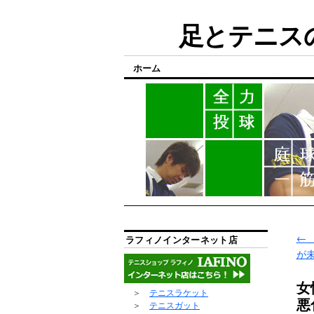
足とテニスの
ホーム
←
ラフィノインターネット店
が
女
＞
テニスラケット
悪
＞
テニスガット