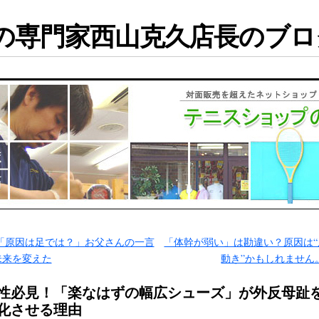
専門家西山克久店長のブログ
「原因は足では？」お父さんの一言
「体幹が弱い」は勘違い？原因は“
未来を変えた
動き”かもしれません
性必見！「楽なはずの幅広シューズ」が外反母趾
化させる理由