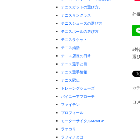
テニスガットの選び方。
外
テニスサングラス
テニスシューズの選び方
テニスボールの選び方
テニスラケット
テニス婚活
#外
テニス店長の日常
選び
テニス選手と目
テニス選手情報
テニス駅伝
カテ
トレーングシューズ
バイニーアプローチ
コ
ファイテン
プロフィール
モーターサイクルMotoGP
ラケカリ
ラフィノとは