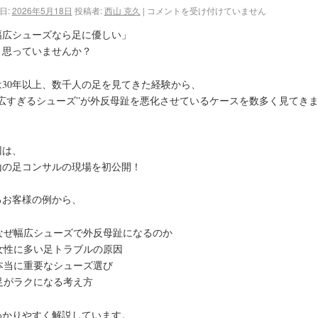
日:
2026年5月18日
投稿者:
西山 克久
|
コメントを受け付けていません
幅広シューズなら足に優しい」
う思っていませんか？
は30年以上、数千人の足を見てきた経験から、
幅広すぎるシューズ”が外反母趾を悪化させているケースを数多く見てき
。
回は、
山の足コンサルの現場を初公開！
るお客様の例から、
 なぜ幅広シューズで外反母趾になるのか
 女性に多い足トラブルの原因
 本当に重要なシューズ選び
 足がラクになる考え方
わかりやすく解説しています。