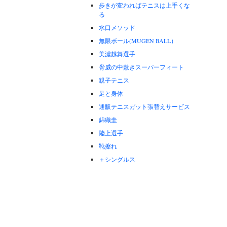
歩きが変わればテニスは上手くな
る
水口メソッド
無限ボール(MUGEN BALL）
美濃越舞選手
脅威の中敷きスーパーフィート
親子テニス
足と身体
通販テニスガット張替えサービス
錦織圭
陸上選手
靴擦れ
＋シングルス