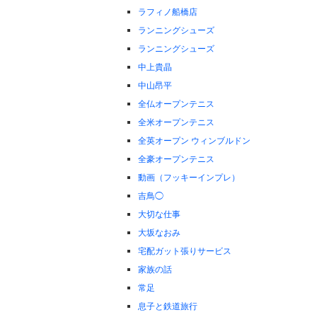
ラフィノ船橋店
ランニングシューズ
ランニングシューズ
中上貴晶
中山昂平
全仏オープンテニス
全米オープンテニス
全英オープン ウィンブルドン
全豪オープンテニス
動画（フッキーインプレ）
吉鳥◯
大切な仕事
大坂なおみ
宅配ガット張りサービス
家族の話
常足
息子と鉄道旅行