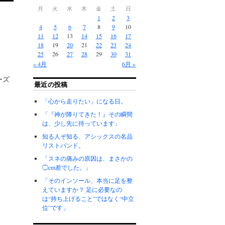
月
火
水
木
金
土
日
1
2
3
4
5
6
7
8
9
10
11
12
13
14
15
16
17
18
19
20
21
22
23
24
25
26
27
28
29
30
31
« 4月
6月 »
ーズ
最近の投稿
「心から走りたい」になる日。
「『神が降りてきた！』その瞬間
は、少し先に待っています」
知る人ぞ知る、アシックスの名品
リストバンド。
「スネの痛みの原因は、まさかの
◯cm差でした。」
「そのインソール、本当に足を整
えていますか？ 足に必要なの
は“持ち上げること”ではなく“中立
位”です」