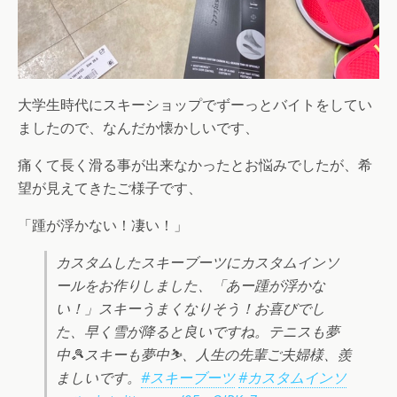
大学生時代にスキーショップでずーっとバイトをしてい
ましたので、なんだか懐かしいです、
痛くて長く滑る事が出来なかったとお悩みでしたが、希
望が見えてきたご様子です、
「踵が浮かない！凄い！」
カスタムしたスキーブーツにカスタムインソ
ールをお作りしました、「あー踵が浮かな
い！」スキーうまくなりそう！お喜びでし
た、早く雪が降ると良いですね。テニスも夢
中🎾スキーも夢中⛷、人生の先輩ご夫婦様、羨
ましいです。
#スキーブーツ
#カスタムインソ