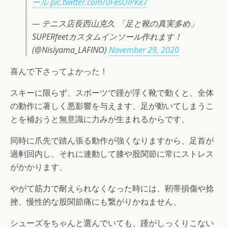
ール
pic.twitter.com/0FesOlPKe7
— テニス店長西山克久 「足と靴の真実多め」
SUPERfeetカスタムインソール作れます！
(@Nisiyama_LAFINO)
November 29, 2020
喜んで下さってよかった！
スキーに限らず、スポーツで踵が浮く靴で動くと、全体
の動作に著しく悪影響を与えます、足が動いてしまうこ
とを補おうと無意識に力みが生まれるからです、
同時に爪先で踏ん張る動作が強くなりますから、足首が
過剰回内し、それに連動して膝や股関節に常にストレス
がかかります、
やがて筋力で耐えられなくなった時には、靭帯損傷や捻
挫、慢性的な股関節痛にも繋がりかねません、
シューズをちゃんと選んでいても、踵がしっくりこない