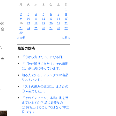
月
火
水
木
金
土
日
1
2
3
4
5
6
7
8
9
10
11
12
13
14
15
の師
16
17
18
19
20
21
22
23
24
25
26
27
28
29
々変
30
« 10月
12月 »
す、
最近の投稿
「心から走りたい」になる日。
な専
「『神が降りてきた！』その瞬間
は、少し先に待っています」
知る人ぞ知る、アシックスの名品
リストバンド。
「スネの痛みの原因は、まさかの
な
◯cm差でした。」
「そのインソール、本当に足を整
えていますか？ 足に必要なの
は“持ち上げること”ではなく“中立
、
位”です」