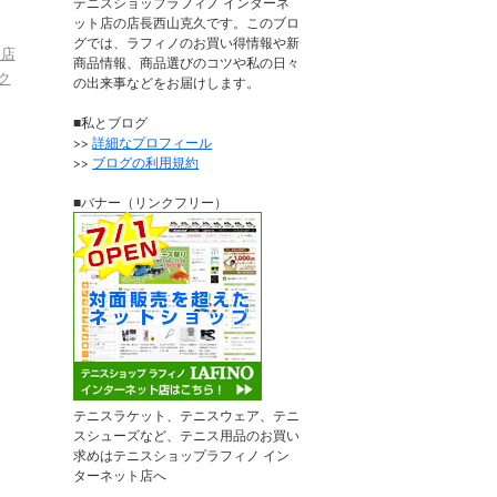
テニスショップラフィノ インターネ
ット店の店長西山克久です。このブロ
グでは、ラフィノのお買い得情報や新
ス店
商品情報、商品選びのコツや私の日々
ク
の出来事などをお届けします。
■私とブログ
>>
詳細なプロフィール
>>
ブログの利用規約
■バナー（リンクフリー）
テニスラケット、テニスウェア、テニ
スシューズなど、テニス用品のお買い
求めはテニスショップラフィノ イン
ターネット店へ