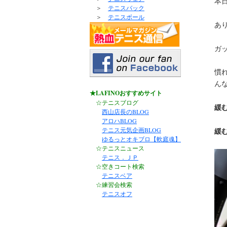
本
＞
テニスバック
＞
テニスボール
あ
ガ
慣
ん
★LAFINOおすすめサイト
☆テニスブログ
緩
西山店長のBLOG
アロハBLOG
テニス元気企画BLOG
緩
ゆるっとオキブロ【軟庭魂】
☆テニスニュース
テニス．ＪＰ
☆空きコート検索
テニスベア
☆練習会検索
テニスオフ