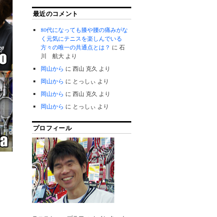
最近のコメント
80代になっても膝や腰の痛みがな
く元気にテニスを楽しんでいる
方々の唯一の共通点とは？
に
石
川 航大
より
岡山から
に
西山 克久
より
岡山から
に
とっしぃ
より
岡山から
に
西山 克久
より
岡山から
に
とっしぃ
より
プロフィール