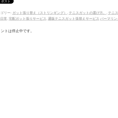
ゴリー:
ガット張り替え（ストリンギング）
,
テニスガットの選び方。
,
テニ
の日常
,
宅配ガット張りサービス
,
通販テニスガット張替えサービス
パーマリン
メントは停止中です。