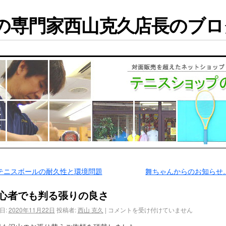
専門家西山克久店長のブログ
テニスボールの耐久性と環境問題
舞ちゃんからのお知らせ
心者でも判る張りの良さ
日:
2020年11月22日
投稿者:
西山 克久
|
コメントを受け付けていません