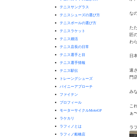
テニスサングラス
な
テニスシューズの選び方
テニスボールの選び方
た
テニスラケット
匠
テニス婚活
わ
テニス店長の日常
テニス選手と目
日
テニス選手情報
速
テニス駅伝
門
トレーングシューズ
バイニーアプローチ
み
ファイテン
プロフィール
こ
モーターサイクルMotoGP
ぁ
ラケカリ
ラフィノとは
ラ
ラフィノ船橋店