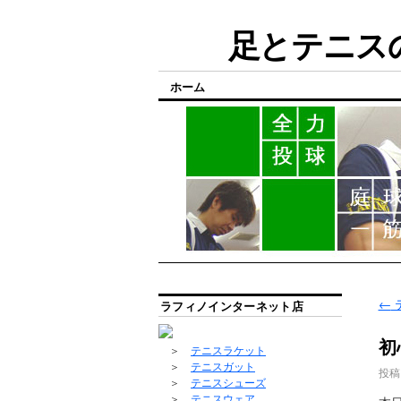
足とテニスの
ホーム
←
ラフィノインターネット店
初
＞
テニスラケット
＞
テニスガット
投稿
＞
テニスシューズ
＞
テニスウェア