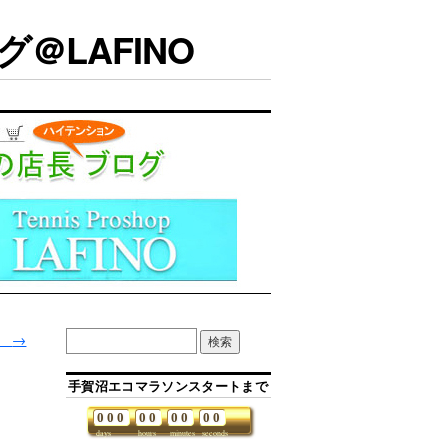
＠LAFINO
。
→
手賀沼エコマラソンスタートまで
0
0
0
0
0
0
0
0
0
days
hours
minutes
seconds