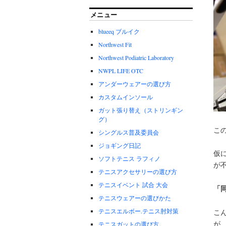
メニュー
blueeq ブルイク
Northwest Fit
Northwest Podiatric Laboratory
NWPL LIFE OTC
アンダーウェアーの選び方
カスタムインソール
ガット張り替え（ストリンギン
グ）
こ
シングルス普及委員会
ジョギング日記
仮
ソフトテニス ラフィノ
が
テニスアクセサリーの選び方
テニスイベント 試合 大会
「
テニスウェアーの選びかた
テニスエルボー.テニス肘対策
こ
が
テニスガットの選び方。