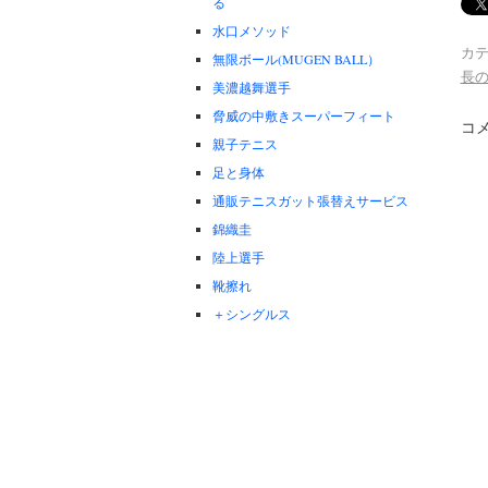
る
水口メソッド
カテ
無限ボール(MUGEN BALL）
長
美濃越舞選手
脅威の中敷きスーパーフィート
コ
親子テニス
足と身体
通販テニスガット張替えサービス
錦織圭
陸上選手
靴擦れ
＋シングルス