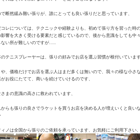
ので断然緩み難い張りが、誰にとっても良い張りだと思っています、
だコレについては、テクニックや経験よりも、初めて張り方を習った時
の影響を大きく受ける要素だと感じているので、後から意識をしても中
らない所が難しいのですが…..
本のテニスプレーヤーは、張りの好みでお店を選ぶ習慣が根付いていま
さや、価格だけでお店を選ぶ人はまだ多くは無いので、我々の様な小さ
店がお役にたてて、商いを続けていけるのです、
なさまの意識の高さに救われています、
れからも張りの良さでラケットを買うお店を決める人が増えいくと良い
〜
フィノは全国から張りのご依頼を承っています、お気軽にご利用下さい