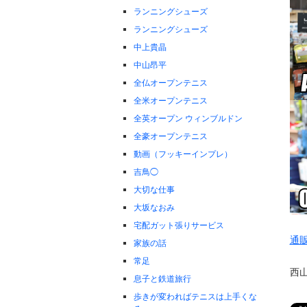
ランニングシューズ
ランニングシューズ
中上貴晶
中山昂平
全仏オープンテニス
全米オープンテニス
全英オープン ウィンブルドン
全豪オープンテニス
動画（フッキーインプレ）
吉鳥◯
大切な仕事
大坂なおみ
宅配ガット張りサービス
通
家族の話
常足
西
息子と鉄道旅行
歩きが変わればテニスは上手くな