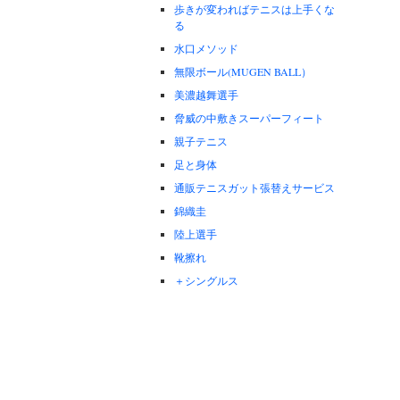
歩きが変わればテニスは上手くな
る
水口メソッド
無限ボール(MUGEN BALL）
美濃越舞選手
脅威の中敷きスーパーフィート
親子テニス
足と身体
通販テニスガット張替えサービス
錦織圭
陸上選手
靴擦れ
＋シングルス