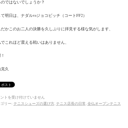
るのではないでしょうか？
て明日は、ナダルvsジョコビッチ（コートFF2）
んだかこのお二人の決勝を久しぶりに拝見する様な気がします、
仏でこれほど震える戦いはありません、
謝！
山克久
メントを受け付けていません
ゴリー:
テニスシューズの選び方
,
テニス店長の日常
,
全仏オープンテニス