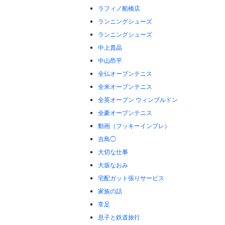
ラフィノ船橋店
ランニングシューズ
ランニングシューズ
中上貴晶
中山昂平
全仏オープンテニス
全米オープンテニス
全英オープン ウィンブルドン
全豪オープンテニス
動画（フッキーインプレ）
吉鳥◯
大切な仕事
大坂なおみ
宅配ガット張りサービス
家族の話
常足
息子と鉄道旅行