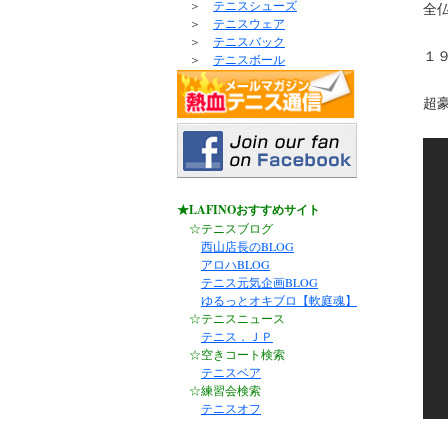
＞
テニスシューズ
全
＞
テニスウェア
＞
テニスバック
１
＞
テニスボール
超
★LAFINOおすすめサイト
☆テニスブログ
西山店長のBLOG
アロハBLOG
テニス元気企画BLOG
ゆるっとオキブロ【軟庭魂】
☆テニスニュース
テニス．ＪＰ
☆空きコート検索
テニスベア
☆練習会検索
テニスオフ