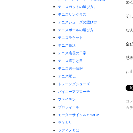
め
テニスガットの選び方。
テニスサングラス
そし
テニスシューズの選び方
な
テニスボールの選び方
テニスラケット
全
テニス婚活
テニス店長の日常
感
テニス選手と目
テニス選手情報
西
テニス駅伝
トレーングシューズ
バイニーアプローチ
ファイテン
コ
プロフィール
カテ
モーターサイクルMotoGP
ラケカリ
ラフィノとは