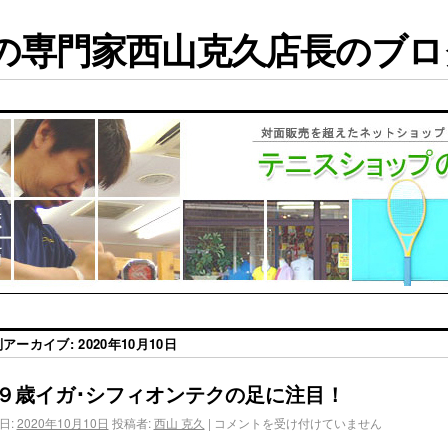
専門家西山克久店長のブログ
別アーカイブ:
2020年10月10日
９歳イガ･シフィオンテクの足に注目！
日:
2020年10月10日
投稿者:
西山 克久
|
コメントを受け付けていません