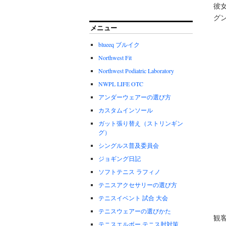
彼
グ
メニュー
blueeq ブルイク
Northwest Fit
Northwest Podiatric Laboratory
NWPL LIFE OTC
アンダーウェアーの選び方
カスタムインソール
ガット張り替え（ストリンギン
グ）
シングルス普及委員会
ジョギング日記
ソフトテニス ラフィノ
テニスアクセサリーの選び方
テニスイベント 試合 大会
テニスウェアーの選びかた
観
テニスエルボー.テニス肘対策