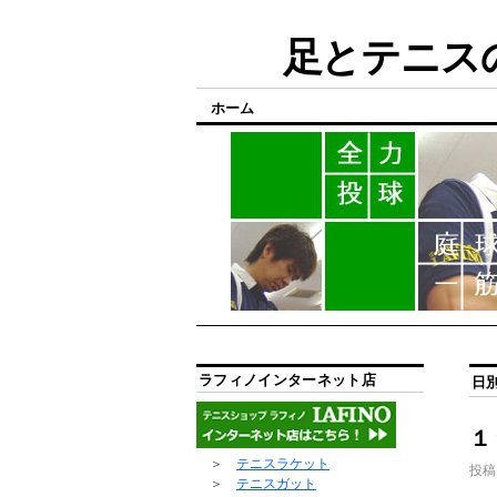
足とテニスの
ホーム
ラフィノインターネット店
日
１
＞
テニスラケット
投稿
＞
テニスガット