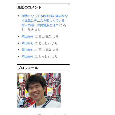
最近のコメント
80代になっても膝や腰の痛みがな
く元気にテニスを楽しんでいる
方々の唯一の共通点とは？
に
石
川 航大
より
岡山から
に
西山 克久
より
岡山から
に
とっしぃ
より
岡山から
に
西山 克久
より
岡山から
に
とっしぃ
より
プロフィール