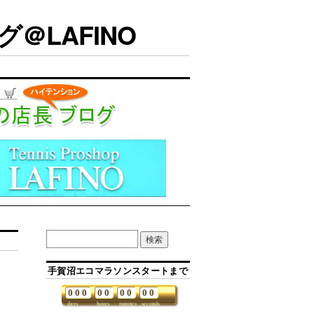
＠LAFINO
手賀沼エコマラソンスタートまで
0
0
0
0
0
0
0
0
0
days
hours
minutes
seconds