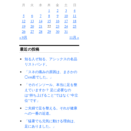
月
火
水
木
金
土
日
1
2
3
4
5
6
7
8
9
10
11
12
13
14
15
16
17
18
19
20
21
22
23
24
25
26
27
28
29
30
31
« 9月
11月 »
最近の投稿
知る人ぞ知る、アシックスの名品
リストバンド。
「スネの痛みの原因は、まさかの
◯cm差でした。」
「そのインソール、本当に足を整
えていますか？ 足に必要なの
は“持ち上げること”ではなく“中立
位”です」
ご夫婦で足を整える。それが健康
への一番の近道。
「猛暑でも元気に動ける理由は、
足にありました。」