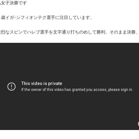
仏女子決勝です
９歳イガ･シフィオンテク選手に注目しています、
豪烈なスピンでハレプ選手を文字通り打ちのめして勝利、そのまま決勝