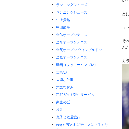
い
ランニングシューズ
ランニングシューズ
と
中上貴晶
ラ
中山昂平
全仏オープンテニス
そ
全米オープンテニス
ん
全英オープン ウィンブルドン
全豪オープンテニス
カ
動画（フッキーインプレ）
吉鳥◯
大切な仕事
大坂なおみ
宅配ガット張りサービス
家族の話
常足
息子と鉄道旅行
歩きが変わればテニスは上手くな