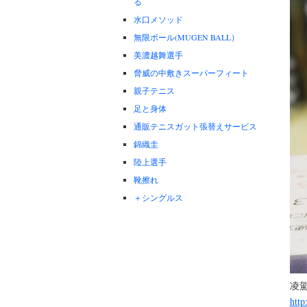
る
水口メソッド
無限ボール(MUGEN BALL）
美濃越舞選手
脅威の中敷きスーパーフィート
親子テニス
足と身体
通販テニスガット張替えサービス
錦織圭
陸上選手
靴擦れ
＋シングルス
凌
http