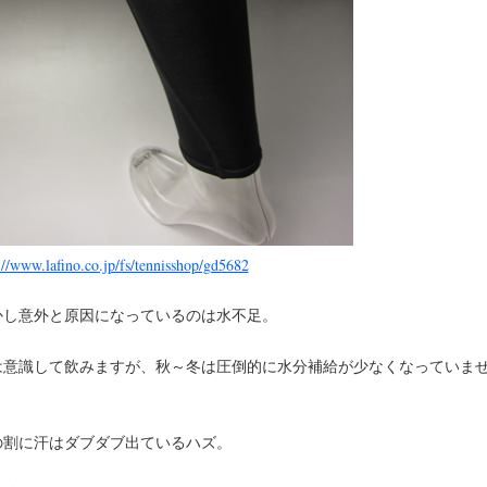
://www.lafino.co.jp/fs/tennisshop/gd5682
かし意外と原因になっているのは水不足。
は意識して飲みますが、秋～冬は圧倒的に水分補給が少なくなっていま
？
の割に汗はダブダブ出ているハズ。