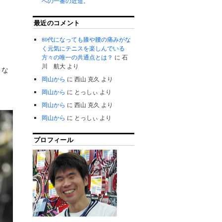
への一番の近道。
最近のコメント
80代になっても膝や腰の痛みがな
く元気にテニスを楽しんでいる
方々の唯一の共通点とは？
に
石
川 航大
より
、な
岡山から
に
西山 克久
より
岡山から
に
とっしぃ
より
岡山から
に
西山 克久
より
岡山から
に
とっしぃ
より
プロフィール