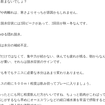
も飲まないでしょ？
攣や肉離れは、寒さよりそっちが原因かもしれません。
は脱水症状には2回ピークがあって、2回目が秋～冬なんです。
わゆる隠れ脱水。
因は水分の補給不足。
攣だけではなくて、集中力が続かない、休んでも疲れが残る。朝からな
体が重い、それらは脱水症状のサインです。
でも冬でもテニスに必要な水分はあまり変わりありません。
ニスの前に５００ｍｌ程度は飲み切ってプレーに入りましょう。
わったとにも同じ程度飲んだ方がいいですね、ちょっと筋肉がこわばっ
感じがするなら早めにオーエスワンなどの経口補水液を常温で摂取する