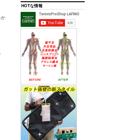
HOTな情報
っか
せ