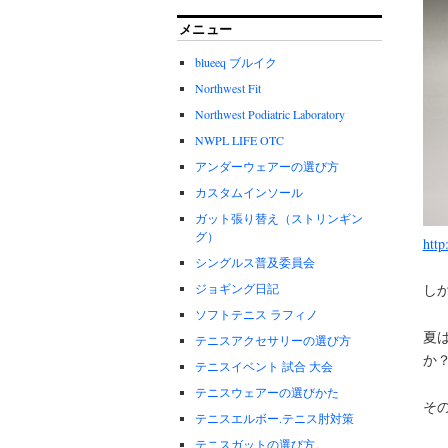
メニュー
blueeq ブルイク
Northwest Fit
Northwest Podiatric Laboratory
NWPL LIFE OTC
アンダーウェアーの選び方
カスタムインソール
ガット張り替え（ストリンギン
グ）
http
シングルス普及委員会
ジョギング日記
し
ソフトテニス ラフィノ
夏
テニスアクセサリーの選び方
か
テニスイベント 試合 大会
テニスウェアーの選びかた
そ
テニスエルボー.テニス肘対策
テニスガットの選び方。