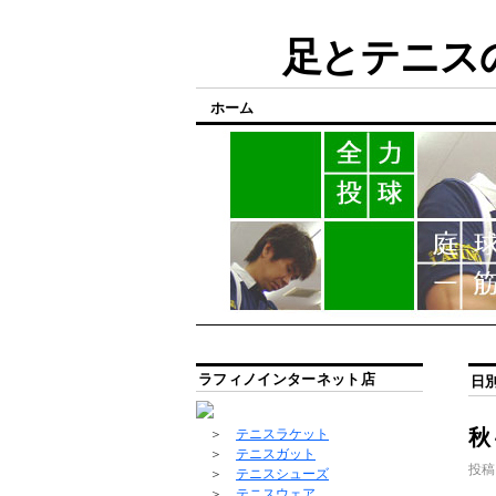
足とテニスの
ホーム
ラフィノインターネット店
日
秋
＞
テニスラケット
＞
テニスガット
投稿
＞
テニスシューズ
＞
テニスウェア