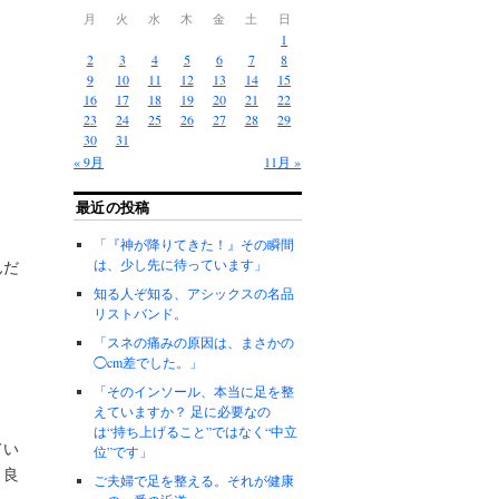
月
火
水
木
金
土
日
1
2
3
4
5
6
7
8
9
10
11
12
13
14
15
16
17
18
19
20
21
22
23
24
25
26
27
28
29
30
31
« 9月
11月 »
最近の投稿
「『神が降りてきた！』その瞬間
は、少し先に待っています」
んだ
知る人ぞ知る、アシックスの名品
リストバンド。
「スネの痛みの原因は、まさかの
◯cm差でした。」
「そのインソール、本当に足を整
えていますか？ 足に必要なの
は“持ち上げること”ではなく“中立
てい
位”です」
と良
ご夫婦で足を整える。それが健康