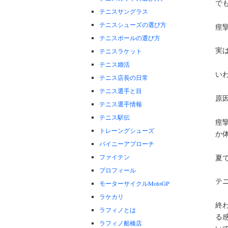
で
テニスサングラス
テニスシューズの選び方
痙
テニスボールの選び方
実
テニスラケット
テニス婚活
い
テニス店長の日常
テニス選手と目
原
テニス選手情報
テニス駅伝
痙
トレーングシューズ
か
バイニーアプローチ
夏
ファイテン
プロフィール
テ
モーターサイクルMotoGP
ラケカリ
終
ラフィノとは
る
ラフィノ船橋店