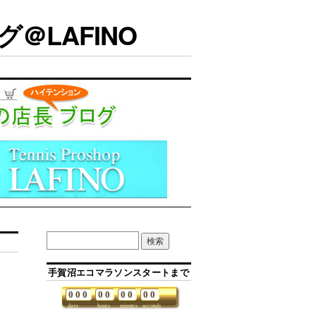
＠LAFINO
手賀沼エコマラソンスタートまで
0
0
0
0
0
0
0
0
0
days
hours
minutes
seconds