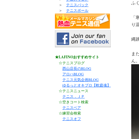
ふ
＞
テニスバック
＞
テニスボール
「
り
縄
ま
★LAFINOおすすめサイト
ん
☆テニスブログ
西山店長のBLOG
アロハBLOG
テニス元気企画BLOG
ゆるっとオキブロ【軟庭魂】
☆テニスニュース
テニス．ＪＰ
☆空きコート検索
テニスベア
☆練習会検索
テニスオフ