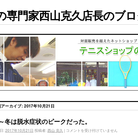
専門家西山克久店長のブログ
別アーカイブ:
2017年10月21日
～冬は脱水症状のピークだった。
日:
2017年10月21日
投稿者:
西山 克久
|
コメントを受け付けていません