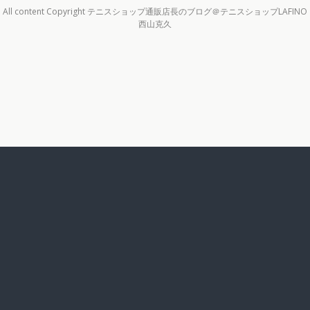
All content Copyright テニスショップ通販店長のブログ＠テニスショップLAFINO
西山克久