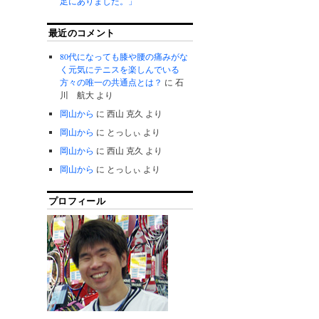
足にありました。」
最近のコメント
80代になっても膝や腰の痛みがな
く元気にテニスを楽しんでいる
方々の唯一の共通点とは？
に
石
川 航大
より
岡山から
に
西山 克久
より
岡山から
に
とっしぃ
より
岡山から
に
西山 克久
より
岡山から
に
とっしぃ
より
プロフィール