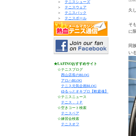
＞
テニスシューズ
＞
テニスウェア
久
＞
テニスバック
＞
テニスボール
そ
に
同
い
★LAFINOおすすめサイト
☆テニスブログ
西山店長のBLOG
アロハBLOG
テニス元気企画BLOG
ゆるっとオキブロ【軟庭魂】
☆テニスニュース
テニス．ＪＰ
☆空きコート検索
テニスベア
☆練習会検索
テニスオフ