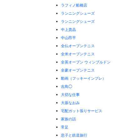
ラフィノ船橋店
ランニングシューズ
ランニングシューズ
中上貴晶
中山昂平
全仏オープンテニス
全米オープンテニス
全英オープン ウィンブルドン
全豪オープンテニス
動画（フッキーインプレ）
吉鳥◯
大切な仕事
大坂なおみ
宅配ガット張りサービス
家族の話
常足
息子と鉄道旅行