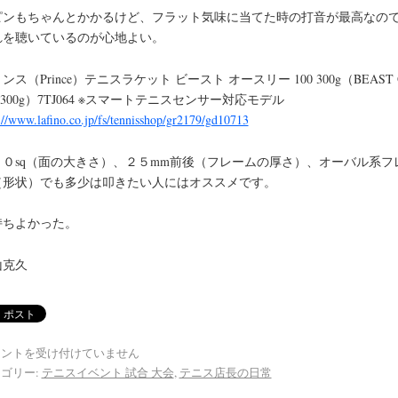
ピンもちゃんとかかるけど、フラット気味に当てた時の打音が最高なの
れを聴いているのが心地よい。
ンス（Prince）テニスラケット ビースト オースリー 100 300g（BEAST 
0 300g）7TJ064 ※スマートテニスセンサー対応モデル
://www.lafino.co.jp/fs/tennisshop/gr2179/gd10713
００sq（面の大きさ）、２５mm前後（フレームの厚さ）、オーバル系フ
（形状）でも多少は叩きたい人にはオススメです。
持ちよかった。
山克久
メントを受け付けていません
ゴリー:
テニスイベント 試合 大会
,
テニス店長の日常