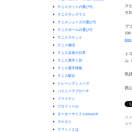
ス
テニスガットの選び方。
そ
テニスサングラス
テニスシューズの選び方
プリ
テニスボールの選び方
10
テニスラケット
http
テニス婚活
テニス店長の日常
１
ム
テニス選手と目
テニス選手情報
気
テニス駅伝
トレーングシューズ
西
バイニーアプローチ
ファイテン
プロフィール
モーターサイクルMotoGP
コ
ラケカリ
カテ
ラフィノとは