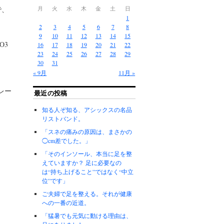
で、
月
火
水
木
金
土
日
1
2
3
4
5
6
7
8
9
10
11
12
13
14
15
O3
16
17
18
19
20
21
22
23
24
25
26
27
28
29
30
31
« 9月
11月 »
レー
最近の投稿
知る人ぞ知る、アシックスの名品
リストバンド。
「スネの痛みの原因は、まさかの
◯cm差でした。」
「そのインソール、本当に足を整
えていますか？ 足に必要なの
は“持ち上げること”ではなく“中立
位”です」
ご夫婦で足を整える。それが健康
への一番の近道。
「猛暑でも元気に動ける理由は、