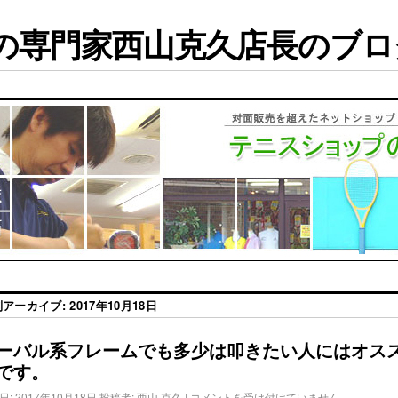
専門家西山克久店長のブログ
別アーカイブ:
2017年10月18日
ーバル系フレームでも多少は叩きたい人にはオス
です。
日:
2017年10月18日
投稿者:
西山 克久
|
コメントを受け付けていません