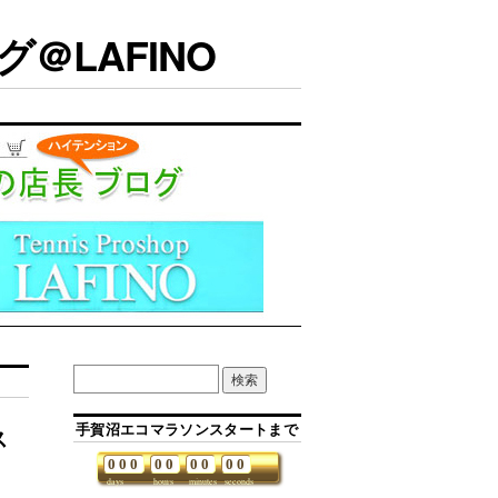
＠LAFINO
手賀沼エコマラソンスタートまで
ス
0
0
0
0
0
0
0
0
0
days
hours
minutes
seconds