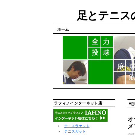
足とテニスの
ホーム
ラフィノインターネット店
日
オ
メ
＞
テニスラケット
＞
テニスガット
投稿