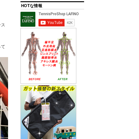
HOTな情報
ンス
って