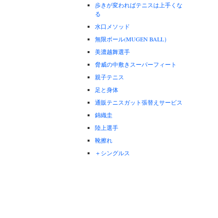
歩きが変わればテニスは上手くな
る
水口メソッド
無限ボール(MUGEN BALL）
美濃越舞選手
脅威の中敷きスーパーフィート
親子テニス
足と身体
通販テニスガット張替えサービス
錦織圭
陸上選手
靴擦れ
＋シングルス