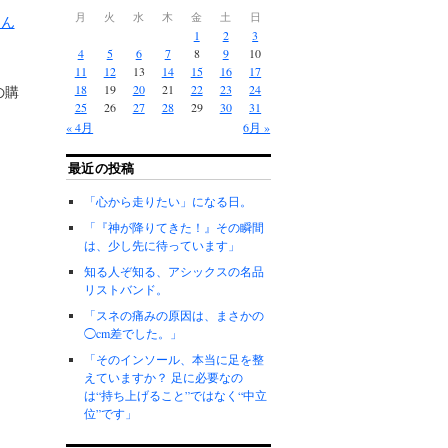
月
火
水
木
金
土
日
さん
1
2
3
4
5
6
7
8
9
10
11
12
13
14
15
16
17
18
19
20
21
22
23
24
の購
25
26
27
28
29
30
31
« 4月
6月 »
最近の投稿
「心から走りたい」になる日。
「『神が降りてきた！』その瞬間
は、少し先に待っています」
知る人ぞ知る、アシックスの名品
リストバンド。
「スネの痛みの原因は、まさかの
◯cm差でした。」
「そのインソール、本当に足を整
えていますか？ 足に必要なの
は“持ち上げること”ではなく“中立
位”です」