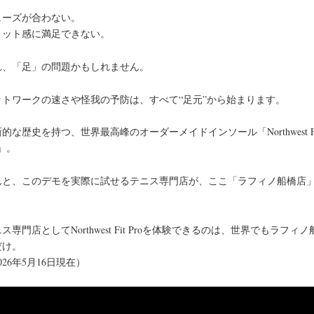
ューズが合わない。
ィット感に満足できない。
れ、「足」の問題かもしれません。
ットワークの速さや怪我の予防は、すべて“足元”から始まります。
的な歴史を持つ、世界最高峰のオーダーメイドインソール「Northwest Fi
o」。
んと、このデモを実際に試せるテニス専門店が、ここ「ラフィノ船橋店
！
ス専門店としてNorthwest Fit Proを体験できるのは、世界でもラフィノ
だけ。
026年5月16日現在）