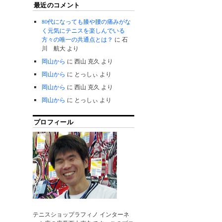
最近のコメント
80代になっても膝や腰の痛みがな
く元気にテニスを楽しんでいる
方々の唯一の共通点とは？
に
石
川 航大
より
岡山から
に
西山 克久
より
岡山から
に
とっしぃ
より
岡山から
に
西山 克久
より
岡山から
に
とっしぃ
より
プロフィール
テニスショップラフィノ インターネ