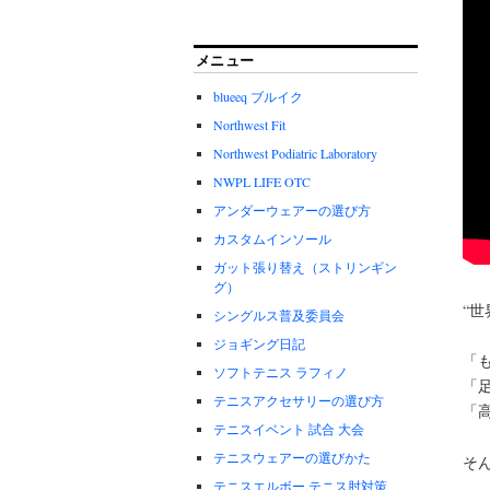
メニュー
blueeq ブルイク
Northwest Fit
Northwest Podiatric Laboratory
NWPL LIFE OTC
アンダーウェアーの選び方
カスタムインソール
ガット張り替え（ストリンギン
グ）
“
シングルス普及委員会
ジョギング日記
「
ソフトテニス ラフィノ
「
テニスアクセサリーの選び方
「
テニスイベント 試合 大会
テニスウェアーの選びかた
そ
テニスエルボー.テニス肘対策