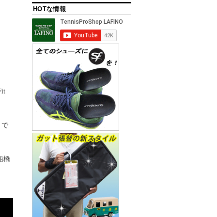
HOTな情報
t
」で
船橋