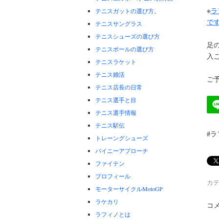
※
ラ
テニスガットの選び方。
で
テニスサングラス
テニスシューズの選び方
足
テニスボールの選び方
入
テニスラケット
テニス婚活
ご予
テニス店長の日常
テニス選手と目
テニス選手情報
テニス駅伝
#ラ
トレーングシューズ
バイニーアプローチ
ファイテン
プロフィール
カテ
モーターサイクルMotoGP
ラケカリ
コ
ラフィノとは