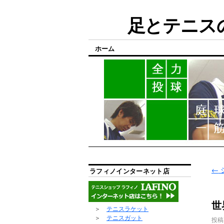
足とテニスの
ホーム
←
ラフィノインターネット店
世
＞
テニスラケット
＞
テニスガット
投稿