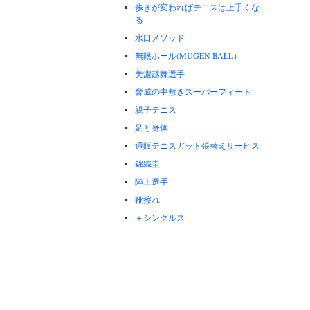
歩きが変わればテニスは上手くな
る
水口メソッド
無限ボール(MUGEN BALL）
美濃越舞選手
脅威の中敷きスーパーフィート
親子テニス
足と身体
通販テニスガット張替えサービス
錦織圭
陸上選手
靴擦れ
＋シングルス