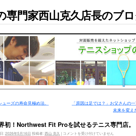
専門家西山克久店長のブログ
シューズの寿命見極め法。
「原因は足では？」お父さんの一
未来を変え
界初！Northwest Fit Proを試せるテニス専門店。
日:
2026年5月16日
投稿者:
西山 克久
|
コメントを受け付けていません