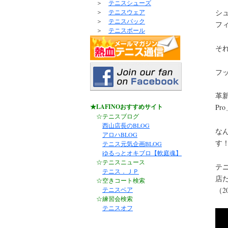
＞
テニスシューズ
シ
＞
テニスウェア
＞
テニスバック
フ
＞
テニスボール
そ
フ
革新
★LAFINOおすすめサイト
Pr
☆テニスブログ
西山店長のBLOG
な
アロハBLOG
す
テニス元気企画BLOG
ゆるっとオキブロ【軟庭魂】
☆テニスニュース
テニ
テニス．ＪＰ
店
☆空きコート検索
テニスベア
（2
☆練習会検索
テニスオフ