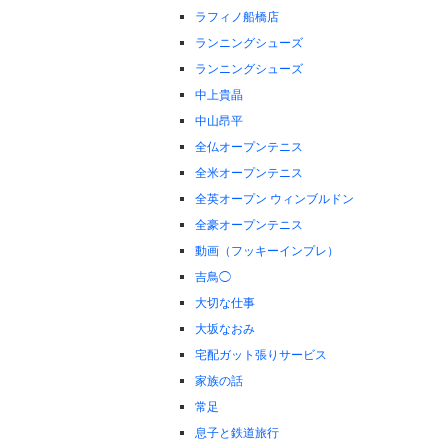
ラフィノ船橋店
ランニングシューズ
ランニングシューズ
中上貴晶
中山昂平
全仏オープンテニス
全米オープンテニス
全英オープン ウィンブルドン
全豪オープンテニス
動画（フッキーインプレ）
吉鳥◯
大切な仕事
大坂なおみ
宅配ガット張りサービス
家族の話
常足
息子と鉄道旅行