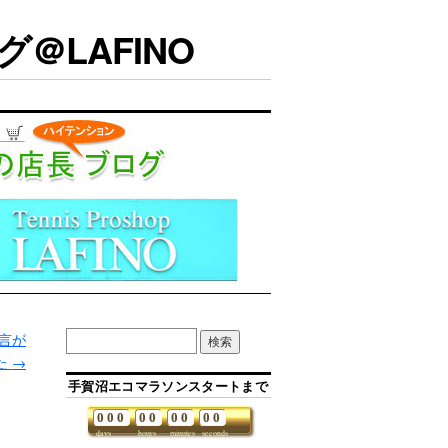
＠LAFINO
言が
た
→
手賀沼エコマラソンスタートまで
0
0
0
0
0
0
0
0
0
days
hours
minutes
seconds