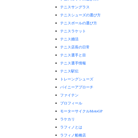
テニスサングラス
テニスシューズの選び方
テニスボールの選び方
テニスラケット
テニス婚活
テニス店長の日常
テニス選手と目
テニス選手情報
テニス駅伝
トレーングシューズ
バイニーアプローチ
ファイテン
プロフィール
モーターサイクルMotoGP
ラケカリ
ラフィノとは
ラフィノ船橋店