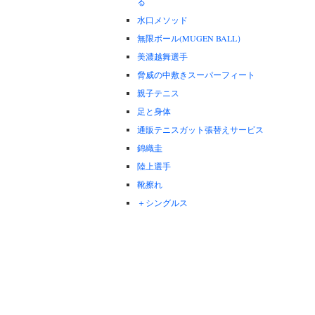
る
水口メソッド
無限ボール(MUGEN BALL）
美濃越舞選手
脅威の中敷きスーパーフィート
親子テニス
足と身体
通販テニスガット張替えサービス
錦織圭
陸上選手
靴擦れ
＋シングルス