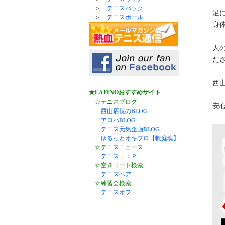
＞
テニスバック
足
＞
テニスボール
身
人
だ
西山
★LAFINOおすすめサイト
☆テニスブログ
安
西山店長のBLOG
アロハBLOG
テニス元気企画BLOG
ゆるっとオキブロ【軟庭魂】
☆テニスニュース
テニス．ＪＰ
☆空きコート検索
テニスベア
☆練習会検索
テニスオフ