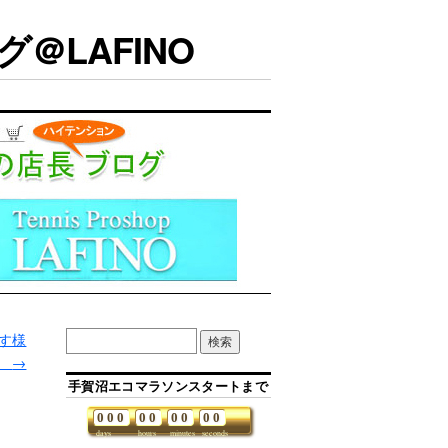
＠LAFINO
す様
。
→
手賀沼エコマラソンスタートまで
0
0
0
0
0
0
0
0
0
days
hours
minutes
seconds