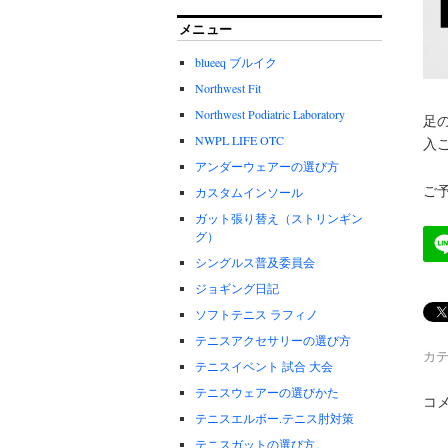
メニュー
blueeq ブルイク
Northwest Fit
Northwest Podiatric Laboratory
足
NWPL LIFE OTC
入
アンダーウェアーの選び方
ご予
カスタムインソール
ガット張り替え（ストリンギン
グ）
シングルス普及委員会
ジョギング日記
ソフトテニス ラフィノ
テニスアクセサリーの選び方
カテ
テニスイベント 試合 大会
テニスウェアーの選びかた
コ
テニスエルボー.テニス肘対策
テニスガットの選び方。