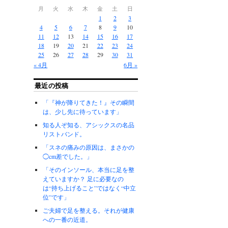
月
火
水
木
金
土
日
1
2
3
4
5
6
7
8
9
10
11
12
13
14
15
16
17
18
19
20
21
22
23
24
25
26
27
28
29
30
31
« 4月
6月 »
最近の投稿
「『神が降りてきた！』その瞬間
は、少し先に待っています」
知る人ぞ知る、アシックスの名品
リストバンド。
「スネの痛みの原因は、まさかの
◯cm差でした。」
「そのインソール、本当に足を整
えていますか？ 足に必要なの
は“持ち上げること”ではなく“中立
位”です」
ご夫婦で足を整える。それが健康
への一番の近道。