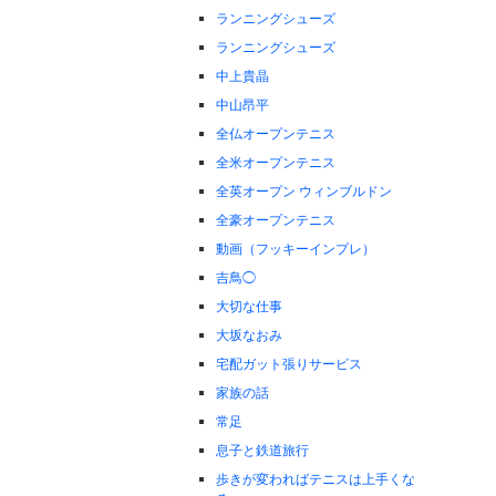
ランニングシューズ
ランニングシューズ
中上貴晶
中山昂平
全仏オープンテニス
全米オープンテニス
全英オープン ウィンブルドン
全豪オープンテニス
動画（フッキーインプレ）
吉鳥◯
大切な仕事
大坂なおみ
宅配ガット張りサービス
家族の話
常足
息子と鉄道旅行
歩きが変わればテニスは上手くな