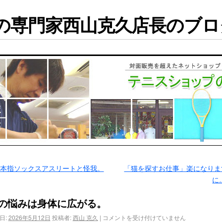
専門家西山克久店長のブログ
5本指ソックスアスリートと怪我。
「猫を探すお仕事」楽になりま
に
の悩みは身体に広がる。
日:
2026年5月12日
投稿者:
西山 克久
|
コメントを受け付けていません