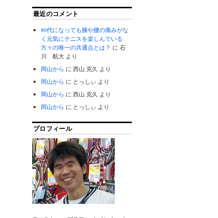
最近のコメント
80代になっても膝や腰の痛みがな
く元気にテニスを楽しんでいる
方々の唯一の共通点とは？
に
石
川 航大
より
岡山から
に
西山 克久
より
岡山から
に
とっしぃ
より
岡山から
に
西山 克久
より
岡山から
に
とっしぃ
より
プロフィール