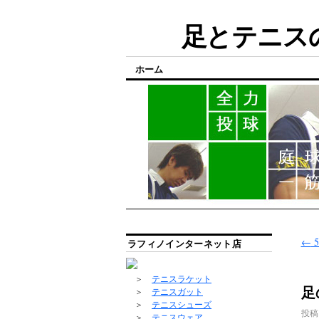
足とテニスの
ホーム
←
ラフィノインターネット店
＞
テニスラケット
足
＞
テニスガット
＞
テニスシューズ
投稿
＞
テニスウェア