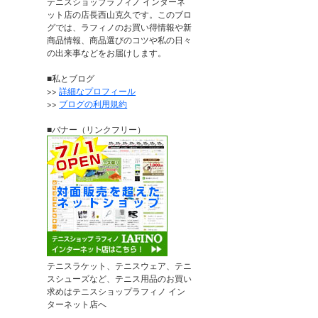
テニスショップラフィノ インターネ
ット店の店長西山克久です。このブロ
グでは、ラフィノのお買い得情報や新
商品情報、商品選びのコツや私の日々
の出来事などをお届けします。
■私とブログ
>>
詳細なプロフィール
>>
ブログの利用規約
■バナー（リンクフリー）
テニスラケット、テニスウェア、テニ
スシューズなど、テニス用品のお買い
求めはテニスショップラフィノ イン
ターネット店へ