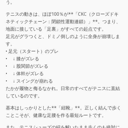
う。
テニスの動きは、ほぼ100％が**「CKC（クローズドキ
ネティックチェーン：閉鎖性運動連鎖）」**。つまり、
地面に接している「足裏」がすべての起点です。
足元がグラつくと、ドミノ倒しのように全身が崩壊しま
す。
• 足元（スタート）のブレ
• ↓ 膝がズレる
• ↓ 股関節がズレる
• ↓ 体幹がズレる
• ↓ スイングが崩れる
たかが履物と侮るなかれ。日常のすべてがテニスに直結
しているのです。
基本はしっかりとした**「紐靴」**。正しく結んで歩く
ことこそが、健康な足腰を作る最短ルートです。
また、テニスシューズの紐を解いたまま歩くのも絶対に