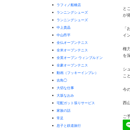
ラフィノ船橋店
と
ランニングシューズ
が
ランニングシューズ
中上貴晶
「
イ
中山昂平
全仏オープンテニス
権
全米オープンテニス
を
全英オープン ウィンブルドン
全豪オープンテニス
シ
動画（フッキーインプレ）
こ
吉鳥◯
大切な仕事
今
大坂なおみ
西
宅配ガット張りサービス
家族の話
ご予
常足
息子と鉄道旅行