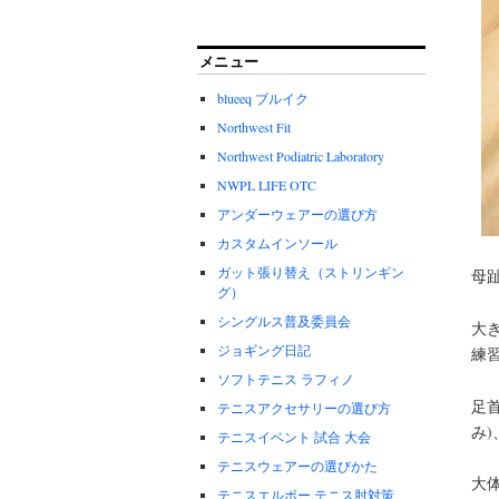
メニュー
blueeq ブルイク
Northwest Fit
Northwest Podiatric Laboratory
NWPL LIFE OTC
アンダーウェアーの選び方
カスタムインソール
ガット張り替え（ストリンギン
母
グ）
シングルス普及委員会
大
ジョギング日記
練
ソフトテニス ラフィノ
足
テニスアクセサリーの選び方
み
テニスイベント 試合 大会
テニスウェアーの選びかた
大
テニスエルボー.テニス肘対策