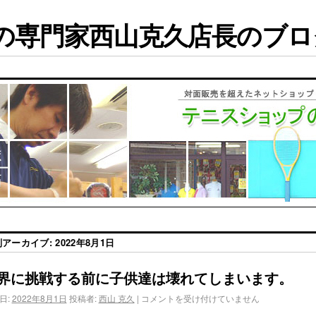
専門家西山克久店長のブログ
別アーカイブ:
2022年8月1日
界に挑戦する前に子供達は壊れてしまいます。
日:
2022年8月1日
投稿者:
西山 克久
|
コメントを受け付けていません