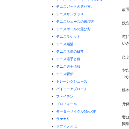
テニスガットの選び方。
放
テニスサングラス
テニスシューズの選び方
残
テニスボールの選び方
逆
テニスラケット
い
テニス婚活
テニス店長の日常
た
テニス選手と目
テニス選手情報
や
テニス駅伝
つ
トレーングシューズ
バイニーアプローチ
根
ファイテン
身
プロフィール
モーターサイクルMotoGP
実
ラケカリ
簡
ラフィノとは