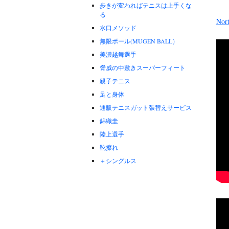
歩きが変わればテニスは上手くな
る
No
水口メソッド
無限ボール(MUGEN BALL）
美濃越舞選手
脅威の中敷きスーパーフィート
親子テニス
足と身体
通販テニスガット張替えサービス
錦織圭
陸上選手
靴擦れ
＋シングルス