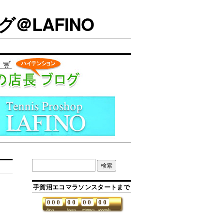
＠LAFINO
手賀沼エコマラソンスタートまで
0
0
0
0
0
0
0
0
0
days
hours
minutes
seconds