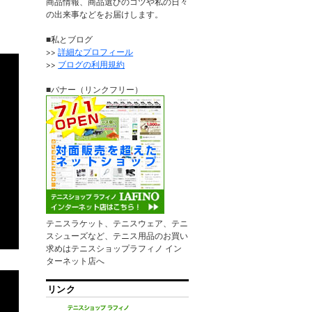
商品情報、商品選びのコツや私の日々
の出来事などをお届けします。
■私とブログ
>>
詳細なプロフィール
>>
ブログの利用規約
■バナー（リンクフリー）
テニスラケット、テニスウェア、テニ
スシューズなど、テニス用品のお買い
求めはテニスショップラフィノ イン
ターネット店へ
リンク