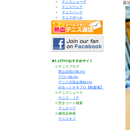
＞
テニスシューズ
最
＞
テニスウェア
＞
テニスバック
＞
テニスボール
★LAFINOおすすめサイト
☆テニスブログ
西山店長のBLOG
アロハBLOG
テニス元気企画BLOG
ゆるっとオキブロ【軟庭魂】
☆テニスニュース
テニス．ＪＰ
☆空きコート検索
テニスベア
☆練習会検索
テニスオフ