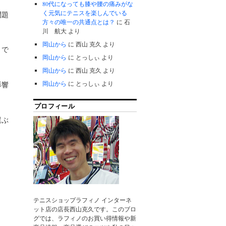
80代になっても膝や腰の痛みがな
く元気にテニスを楽しんでいる
問題
方々の唯一の共通点とは？
に
石
川 航大
より
岡山から
に
西山 克久
より
とで
岡山から
に
とっしぃ
より
岡山から
に
西山 克久
より
岡山から
に
とっしぃ
より
影響
プロフィール
選ぶ
テニスショップラフィノ インターネ
ット店の店長西山克久です。このブロ
グでは、ラフィノのお買い得情報や新