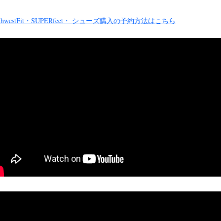
rthwestFit・SUPERfeet・ シューズ購入の予約方法はこちら