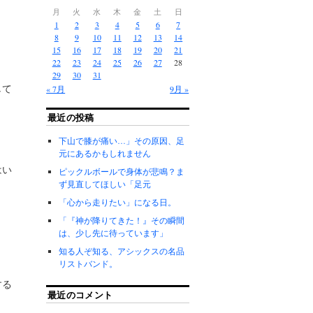
月
火
水
木
金
土
日
1
2
3
4
5
6
7
8
9
10
11
12
13
14
15
16
17
18
19
20
21
22
23
24
25
26
27
28
29
30
31
して
« 7月
9月 »
最近の投稿
下山で膝が痛い…」その原因、足
元にあるかもしれません
はい
ピックルボールで身体が悲鳴？ま
ず見直してほしい「足元
「心から走りたい」になる日。
「『神が降りてきた！』その瞬間
は、少し先に待っています」
知る人ぞ知る、アシックスの名品
リストバンド。
する
最近のコメント