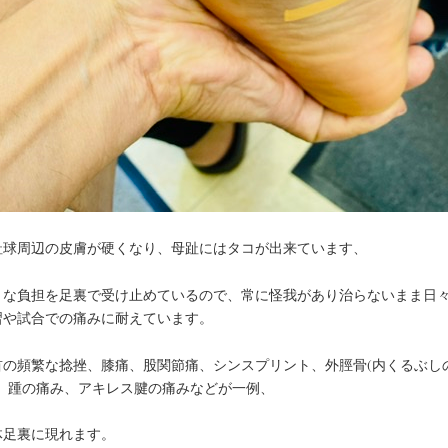
趾球周辺の皮膚が硬くなり、母趾にはタコが出来ています、
きな負担を足裏で受け止めているので、常に怪我があり治らないまま日
習や試合での痛みに耐えています。
首の頻繁な捻挫、膝痛、股関節痛、シンスプリント、外脛骨(内くるぶし
)、踵の痛み、アキレス腱の痛みなどが一例、
体足裏に現れます。