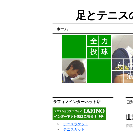
足とテニスの
ホーム
ラフィノインターネット店
日
世
＞
テニスラケット
投稿
＞
テニスガット