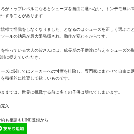
ころがトップレベルになるとシューズを自由に選べない、トンデモ無い
発生することがあります、
お陰様で怪我をしなくなりました」となるのはシューズを正しく選ぶこ
ンソールの効果が最大限発揮され、動作が変わるからです、
力を持っている大人の皆さんには、成長期の子供達に与えるシューズの
深刻に捉えていただき、
ューズに関してはメーカーへの忖度を排除し、専門家にまかせて自由に
とを積極的に推奨して欲しいものです。
のままでは、世界に挑戦する前に多くの子供は壊れてしまいます。
山克久
約も相談もLINE登録から