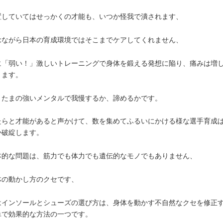
置していてはせっかくの才能も、いつか怪我で潰されます、
念ながら日本の育成環境ではそこまでケアしてくれません、
に「弱い！」激しいトレーニングで身体を鍛える発想に陥り、痛みは増
きます。
またまの強いメンタルで我慢するか、諦めるかです。
たらと才能があると声かけて、数を集めてふるいにかける様な選手育成
か破綻します。
本的な問題は、筋力でも体力でも遺伝的なモノでもありません、
体の動かし方のクセです、
はインソールとシューズの選び方は、身体を動かす不自然なクセを修正
単で効果的な方法の一つです。