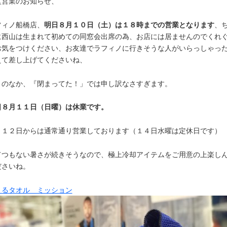
盆営業のお知らせ、
明日８月１０日（土）は１８時までの営業となります
フィノ船橋店、
、
に西山は生まれて初めての同窓会出席の為、お店には居ませんのでくれ
お気をつけください、お友達でラフィノに行きそうな人がいらっしゃっ
えて差し上げてくださいね、
さのなか、『閉まってた！」では申し訳なさすぎます。
日８月１１日（日曜）は休業です。
月１２日からは通常通り営業しております（１４日水曜は定休日です）
てつもない暑さが続きそうなので、極上冷却アイテムをご用意の上楽し
ださいね。
えるタオル ミッション