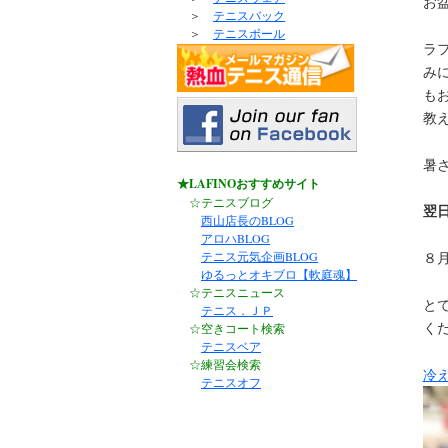
お
＞
テニスバック
＞
テニスボール
ラ
み
も
教
暑
★LAFINOおすすめサイト
☆テニスブログ
翌
西山店長のBLOG
アロハBLOG
テニス元気企画BLOG
８
ゆるっとオキブロ【軟庭魂】
☆テニスニュース
と
テニス．ＪＰ
く
☆空きコート検索
テニスベア
☆練習会検索
冷
テニスオフ