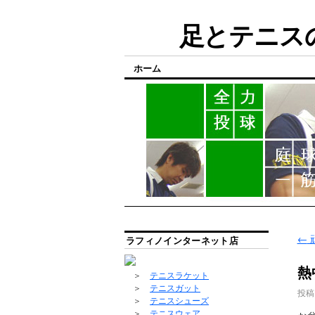
足とテニスの
ホーム
←
ラフィノインターネット店
熱
＞
テニスラケット
＞
テニスガット
投稿
＞
テニスシューズ
＞
テニスウェア