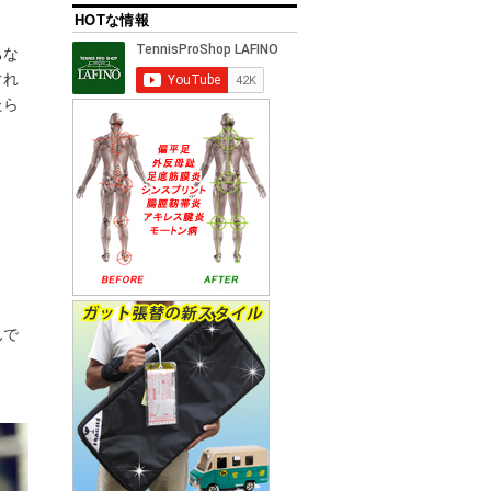
HOTな情報
ちな
ぐれ
たら
んで