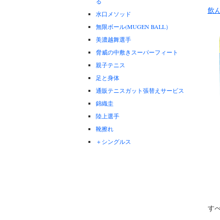
る
飲
水口メソッド
無限ボール(MUGEN BALL）
美濃越舞選手
脅威の中敷きスーパーフィート
親子テニス
足と身体
通販テニスガット張替えサービス
錦織圭
陸上選手
靴擦れ
＋シングルス
す