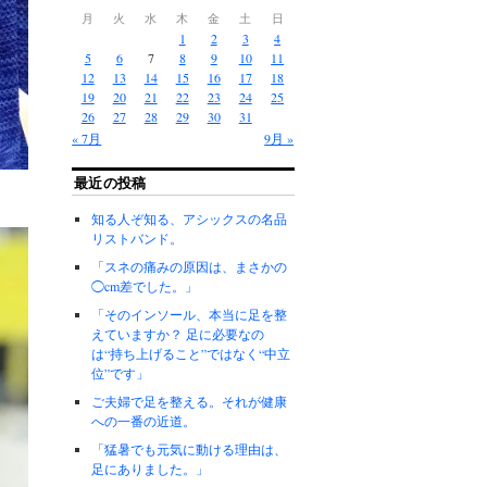
月
火
水
木
金
土
日
1
2
3
4
5
6
7
8
9
10
11
12
13
14
15
16
17
18
19
20
21
22
23
24
25
26
27
28
29
30
31
« 7月
9月 »
最近の投稿
知る人ぞ知る、アシックスの名品
リストバンド。
「スネの痛みの原因は、まさかの
◯cm差でした。」
「そのインソール、本当に足を整
えていますか？ 足に必要なの
は“持ち上げること”ではなく“中立
位”です」
ご夫婦で足を整える。それが健康
への一番の近道。
「猛暑でも元気に動ける理由は、
足にありました。」