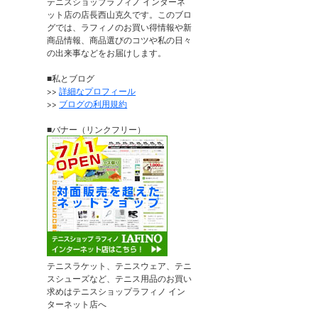
テニスショップラフィノ インターネ
ット店の店長西山克久です。このブロ
グでは、ラフィノのお買い得情報や新
商品情報、商品選びのコツや私の日々
の出来事などをお届けします。
■私とブログ
>>
詳細なプロフィール
>>
ブログの利用規約
■バナー（リンクフリー）
テニスラケット、テニスウェア、テニ
スシューズなど、テニス用品のお買い
求めはテニスショップラフィノ イン
ターネット店へ