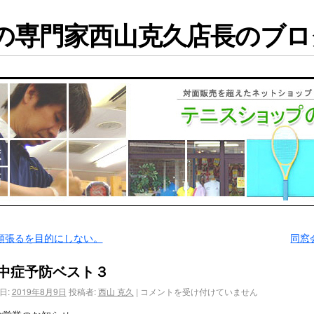
専門家西山克久店長のブログ
頑張るを目的にしない。
同窓
中症予防ベスト３
日:
2019年8月9日
投稿者:
西山 克久
|
コメントを受け付けていません