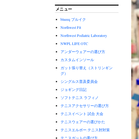
メニュー
blueeq ブルイク
Northwest Fit
Northwest Podiatric Laboratory
NWPL LIFE OTC
アンダーウェアーの選び方
カスタムインソール
ガット張り替え（ストリンギン
グ）
シングルス普及委員会
ジョギング日記
ソフトテニス ラフィノ
テニスアクセサリーの選び方
テニスイベント 試合 大会
テニスウェアーの選びかた
テニスエルボー.テニス肘対策
テニスガットの選び方。