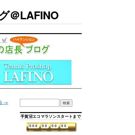
＠LAFINO
会
→
手賀沼エコマラソンスタートまで
0
0
0
0
0
0
0
0
0
days
hours
minutes
seconds