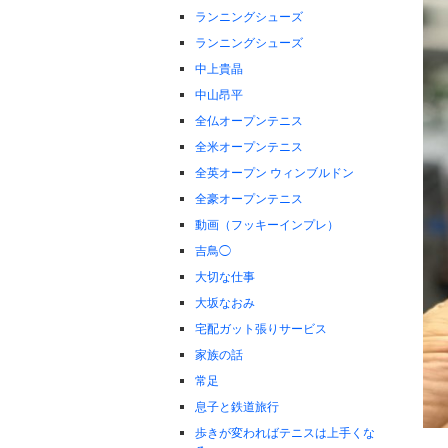
ランニングシューズ
ランニングシューズ
中上貴晶
中山昂平
全仏オープンテニス
全米オープンテニス
全英オープン ウィンブルドン
全豪オープンテニス
動画（フッキーインプレ）
吉鳥◯
大切な仕事
大坂なおみ
宅配ガット張りサービス
家族の話
常足
息子と鉄道旅行
歩きが変わればテニスは上手くな