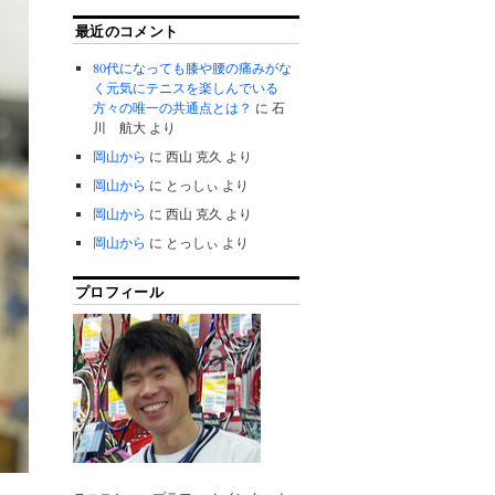
最近のコメント
80代になっても膝や腰の痛みがな
く元気にテニスを楽しんでいる
方々の唯一の共通点とは？
に
石
川 航大
より
岡山から
に
西山 克久
より
岡山から
に
とっしぃ
より
岡山から
に
西山 克久
より
岡山から
に
とっしぃ
より
プロフィール