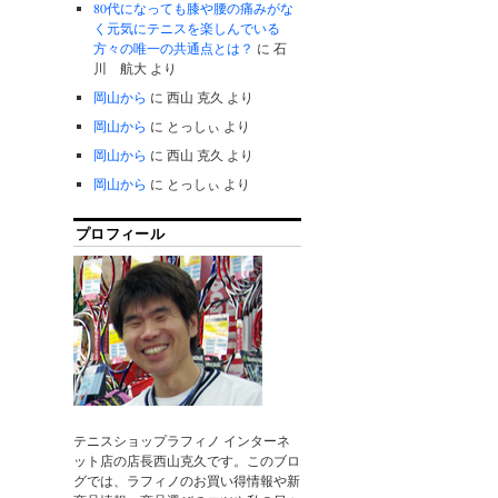
80代になっても膝や腰の痛みがな
く元気にテニスを楽しんでいる
方々の唯一の共通点とは？
に
石
川 航大
より
岡山から
に
西山 克久
より
岡山から
に
とっしぃ
より
岡山から
に
西山 克久
より
岡山から
に
とっしぃ
より
プロフィール
テニスショップラフィノ インターネ
ット店の店長西山克久です。このブロ
グでは、ラフィノのお買い得情報や新