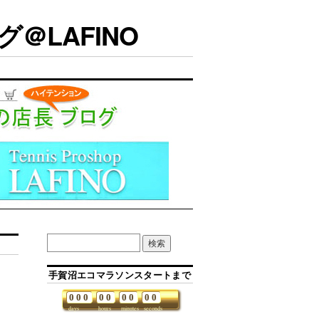
＠LAFINO
手賀沼エコマラソンスタートまで
0
0
0
0
0
0
0
0
0
days
hours
minutes
seconds