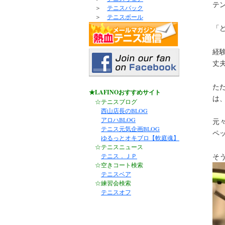
テ
＞
テニスバック
＞
テニスボール
「
経
丈
た
★LAFINOおすすめサイト
は
☆テニスブログ
西山店長のBLOG
アロハBLOG
元
テニス元気企画BLOG
ペ
ゆるっとオキブロ【軟庭魂】
☆テニスニュース
テニス．ＪＰ
そ
☆空きコート検索
テニスベア
☆練習会検索
テニスオフ