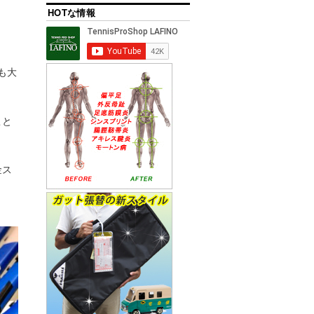
HOTな情報
も大
こと
金ス