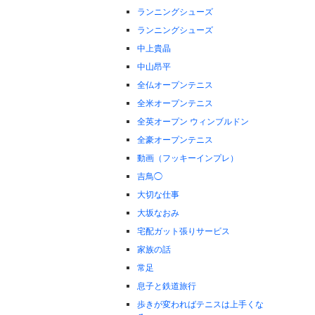
ランニングシューズ
ランニングシューズ
中上貴晶
中山昂平
全仏オープンテニス
全米オープンテニス
全英オープン ウィンブルドン
全豪オープンテニス
動画（フッキーインプレ）
吉鳥◯
大切な仕事
大坂なおみ
宅配ガット張りサービス
家族の話
常足
息子と鉄道旅行
歩きが変わればテニスは上手くな