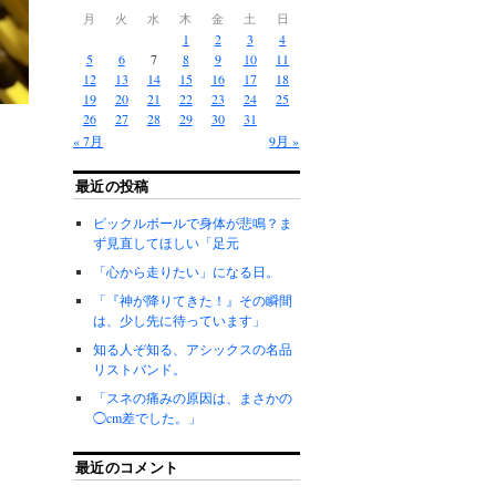
月
火
水
木
金
土
日
1
2
3
4
5
6
7
8
9
10
11
12
13
14
15
16
17
18
19
20
21
22
23
24
25
26
27
28
29
30
31
« 7月
9月 »
最近の投稿
ピックルボールで身体が悲鳴？ま
ず見直してほしい「足元
「心から走りたい」になる日。
「『神が降りてきた！』その瞬間
は、少し先に待っています」
知る人ぞ知る、アシックスの名品
リストバンド。
「スネの痛みの原因は、まさかの
◯cm差でした。」
最近のコメント