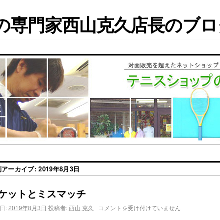
専門家西山克久店長のブログ
別アーカイブ:
2019年8月3日
ケットとミスマッチ
日:
2019年8月3日
投稿者:
西山 克久
|
コメントを受け付けていません