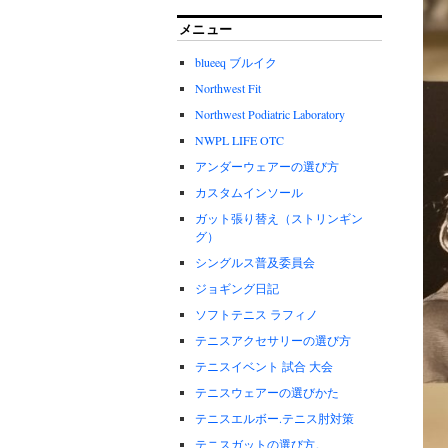
メニュー
blueeq ブルイク
Northwest Fit
Northwest Podiatric Laboratory
NWPL LIFE OTC
アンダーウェアーの選び方
カスタムインソール
ガット張り替え（ストリンギン
グ）
シングルス普及委員会
ジョギング日記
ソフトテニス ラフィノ
テニスアクセサリーの選び方
テニスイベント 試合 大会
テニスウェアーの選びかた
テニスエルボー.テニス肘対策
テニスガットの選び方。