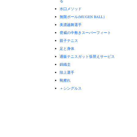
る
水口メソッド
無限ボール(MUGEN BALL）
美濃越舞選手
脅威の中敷きスーパーフィート
親子テニス
足と身体
通販テニスガット張替えサービス
錦織圭
陸上選手
靴擦れ
＋シングルス