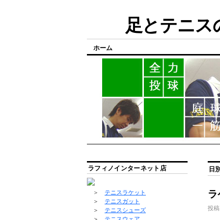
足とテニスの
ホーム
ラフィノインターネット店
日
ラ
＞
テニスラケット
＞
テニスガット
投稿
＞
テニスシューズ
＞
テニスウェア