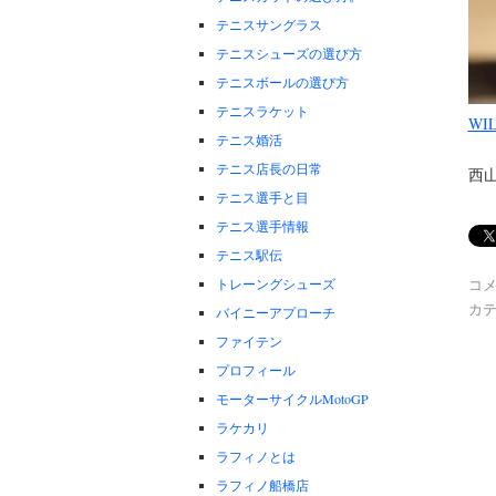
テニスサングラス
テニスシューズの選び方
テニスボールの選び方
テニスラケット
WIL
テニス婚活
テニス店長の日常
西
テニス選手と目
テニス選手情報
テニス駅伝
トレーングシューズ
コ
カテ
バイニーアプローチ
ファイテン
プロフィール
モーターサイクルMotoGP
ラケカリ
ラフィノとは
ラフィノ船橋店