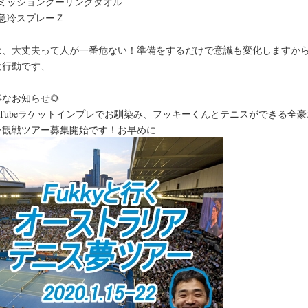
位ミッションクーリングタオル
位急冷スプレーＺ
は、大丈夫って人が一番危ない！準備をするだけで意識も変化しますか
な行動です、
なお知らせ🌻
ouTubeラケットインプレでお馴染み、フッキーくんとテニスができる全豪
ン観戦ツアー募集開始です！お早めに