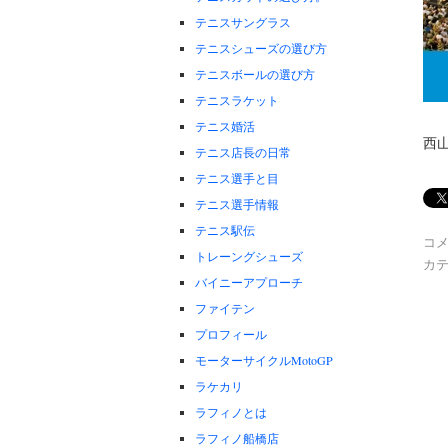
テニスサングラス
テニスシューズの選び方
テニスボールの選び方
テニスラケット
テニス婚活
西
テニス店長の日常
テニス選手と目
テニス選手情報
テニス駅伝
コ
トレーングシューズ
カテ
バイニーアプローチ
ファイテン
プロフィール
モーターサイクルMotoGP
ラケカリ
ラフィノとは
ラフィノ船橋店