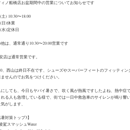
フィノ船橋店お盆期間中の営業についてお知らせです
0(土) 10:30〜18:00
11(日)休業
14(水)定休日
他は、通常通り10:30〜20:00営業です
浦安店は通常営業です。
8/10、西山は終日不在です、シューズやスーパーフィートのフィッティン
来ませんのでお気をつけください。
れにしても、今日もヤバイ暑さで、吹く風が熱風ですしたよね、熱中症
される人も急増している様で、街では一日中救急車のサイレンが鳴り響
た気がします、
猛暑対策トップ3】
凌駕スマッシュWater