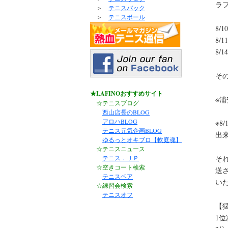
ラ
＞
テニスバック
＞
テニスボール
8/1
8/
8/
その
★LAFINOおすすめサイト
※
☆テニスブログ
西山店長のBLOG
アロハBLOG
※
テニス元気企画BLOG
出
ゆるっとオキブロ【軟庭魂】
☆テニスニュース
テニス．ＪＰ
そ
☆空きコート検索
送
テニスベア
い
☆練習会検索
テニスオフ
【
1位