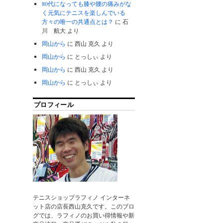
80代になっても膝や腰の痛みがな
く元気にテニスを楽しんでいる
方々の唯一の共通点とは？
に
石
川 航大
より
岡山から
に
西山 克久
より
岡山から
に
とっしぃ
より
岡山から
に
西山 克久
より
岡山から
に
とっしぃ
より
プロフィール
テニスショップラフィノ インターネ
ット店の店長西山克久です。このブロ
グでは、ラフィノのお買い得情報や新