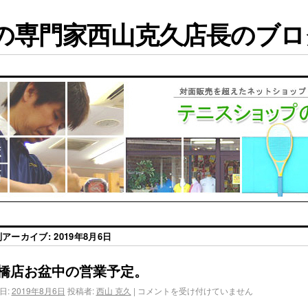
専門家西山克久店長のブログ
別アーカイブ:
2019年8月6日
橋店お盆中の営業予定。
日:
2019年8月6日
投稿者:
西山 克久
|
コメントを受け付けていません