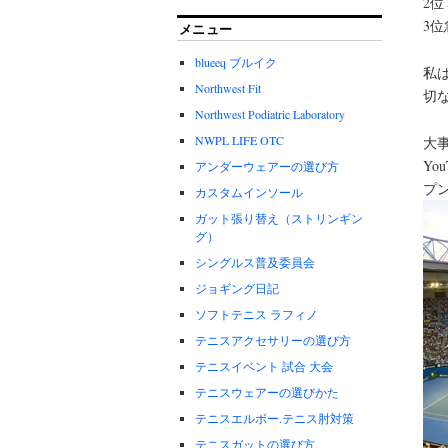
2
3
メニュー
blueeq ブルイク
私
Northwest Fit
切
Northwest Podiatric Laboratory
NWPL LIFE OTC
大事
Y
アンダーウェアーの選び方
プ
カスタムインソール
ガット張り替え（ストリンギン
グ）
シングルス普及委員会
ジョギング日記
ソフトテニス ラフィノ
テニスアクセサリーの選び方
テニスイベント 試合 大会
テニスウェアーの選びかた
テニスエルボー.テニス肘対策
テニスガットの選び方。