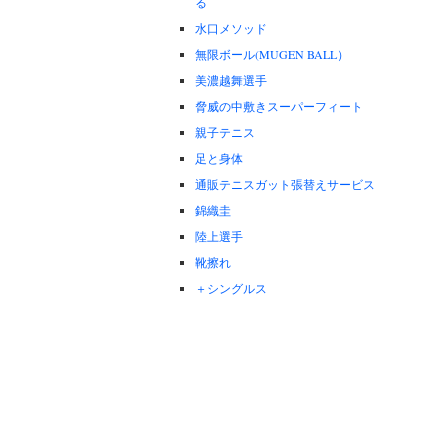
る
水口メソッド
無限ボール(MUGEN BALL）
美濃越舞選手
脅威の中敷きスーパーフィート
親子テニス
足と身体
通販テニスガット張替えサービス
錦織圭
陸上選手
靴擦れ
＋シングルス