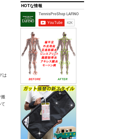
HOTな情報
グは
で搬
いて