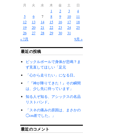
月
火
水
木
金
土
日
1
2
3
4
5
6
7
8
9
10
11
12
13
14
15
16
17
18
19
20
21
22
23
24
25
26
27
28
29
30
31
« 7月
9月 »
最近の投稿
ピックルボールで身体が悲鳴？ま
ず見直してほしい「足元
「心から走りたい」になる日。
「『神が降りてきた！』その瞬間
は、少し先に待っています」
知る人ぞ知る、アシックスの名品
リストバンド。
「スネの痛みの原因は、まさかの
◯cm差でした。」
最近のコメント