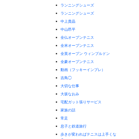
ランニングシューズ
ランニングシューズ
中上貴晶
中山昂平
全仏オープンテニス
全米オープンテニス
全英オープン ウィンブルドン
全豪オープンテニス
動画（フッキーインプレ）
吉鳥◯
大切な仕事
大坂なおみ
宅配ガット張りサービス
家族の話
常足
息子と鉄道旅行
歩きが変わればテニスは上手くな