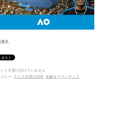
山克久
メントを受け付けていません
ゴリー:
テニス店長の日常
,
全豪オープンテニス