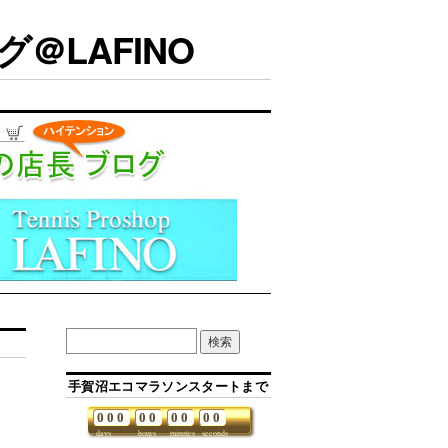
＠LAFINO
手賀沼エコマラソンスタートまで
0
0
0
0
0
0
0
0
0
days
hours
minutes
seconds