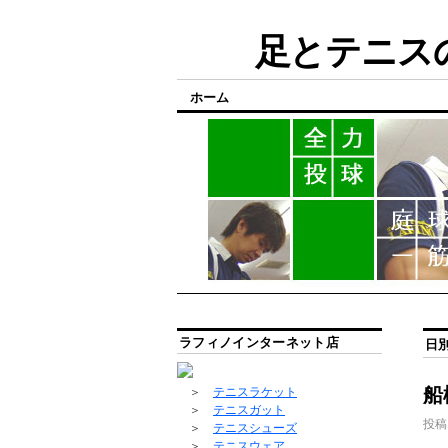
足とテニスの
ホーム
ラフィノインターネット店
日
船
＞
テニスラケット
＞
テニスガット
投稿
＞
テニスシューズ
＞
テニスウェア