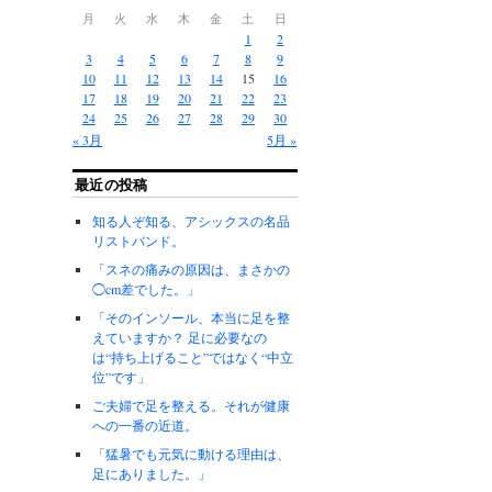
月
火
水
木
金
土
日
1
2
3
4
5
6
7
8
9
10
11
12
13
14
15
16
17
18
19
20
21
22
23
24
25
26
27
28
29
30
« 3月
5月 »
最近の投稿
知る人ぞ知る、アシックスの名品
リストバンド。
「スネの痛みの原因は、まさかの
◯cm差でした。」
「そのインソール、本当に足を整
えていますか？ 足に必要なの
は“持ち上げること”ではなく“中立
位”です」
ご夫婦で足を整える。それが健康
への一番の近道。
「猛暑でも元気に動ける理由は、
足にありました。」