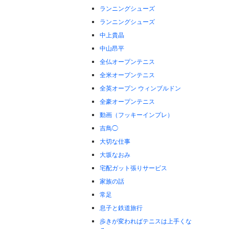
ランニングシューズ
ランニングシューズ
中上貴晶
中山昂平
全仏オープンテニス
全米オープンテニス
全英オープン ウィンブルドン
全豪オープンテニス
動画（フッキーインプレ）
吉鳥◯
大切な仕事
大坂なおみ
宅配ガット張りサービス
家族の話
常足
息子と鉄道旅行
歩きが変わればテニスは上手くな