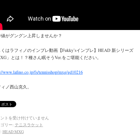
待値がグングン上昇しませんか？
くはラフィノのインプレ動画【Fukky’sインプレ】HEAD 新シリーズ
XG」とは！？種さん眠そうVer.をご堪能ください。
://www.lafino.co.jp/fs/tennisshop/mxg/gd10216
フィノ西山克久。
メントを受け付けていません
ゴリー:
テニスラケット
:
HEAD MXG