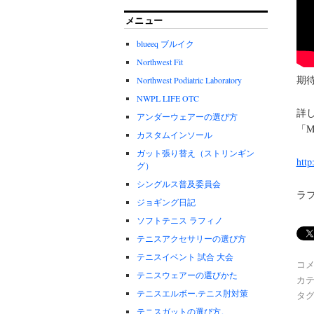
メニュー
blueeq ブルイク
Northwest Fit
期
Northwest Podiatric Laboratory
NWPL LIFE OTC
詳し
アンダーウェアーの選び方
「M
カスタムインソール
ガット張り替え（ストリンギン
http
グ）
シングルス普及委員会
ラ
ジョギング日記
ソフトテニス ラフィノ
テニスアクセサリーの選び方
テニスイベント 試合 大会
コ
テニスウェアーの選びかた
カテ
テニスエルボー.テニス肘対策
タグ
テニスガットの選び方。