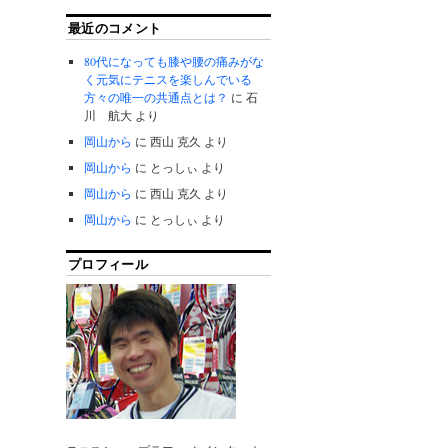
最近のコメント
80代になっても膝や腰の痛みがな
く元気にテニスを楽しんでいる
方々の唯一の共通点とは？
に
石
川 航大
より
岡山から
に
西山 克久
より
岡山から
に
とっしぃ
より
岡山から
に
西山 克久
より
岡山から
に
とっしぃ
より
プロフィール