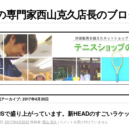
専門家西山克久店長のブログ
別アーカイブ:
2017年4月20日
NSで盛り上がっています。新HEADのすごいラケ
日:
2017年4月20日
投稿者:
西山 克久
|
コメントを受け付けていません