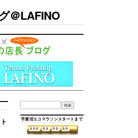
＠LAFINO
手賀沼エコマラソンスタートまで
ット
0
0
0
0
0
0
0
0
0
days
hours
minutes
seconds