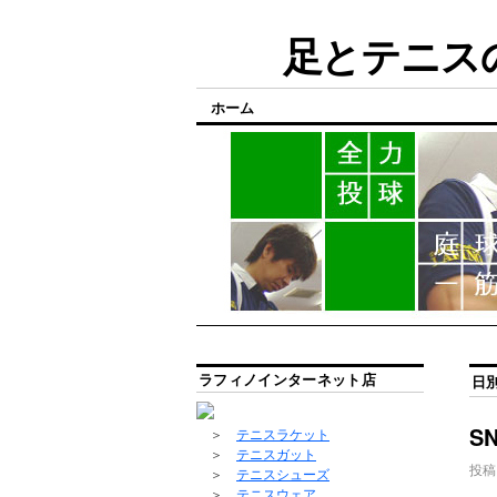
足とテニスの
ホーム
ラフィノインターネット店
日
S
＞
テニスラケット
＞
テニスガット
投稿
＞
テニスシューズ
＞
テニスウェア