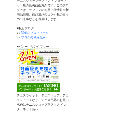
テニスショップラフィノ インターネ
ット店の店長西山克久です。このブロ
グでは、ラフィノのお買い得情報や新
商品情報、商品選びのコツや私の日々
の出来事などをお届けします。
■私とブログ
>>
詳細なプロフィール
>>
ブログの利用規約
■バナー（リンクフリー）
テニスラケット、テニスウェア、テニ
スシューズなど、テニス用品のお買い
求めはテニスショップラフィノ イン
ターネット店へ