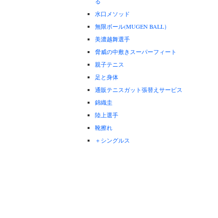
る
水口メソッド
無限ボール(MUGEN BALL）
美濃越舞選手
脅威の中敷きスーパーフィート
親子テニス
足と身体
通販テニスガット張替えサービス
錦織圭
陸上選手
靴擦れ
＋シングルス