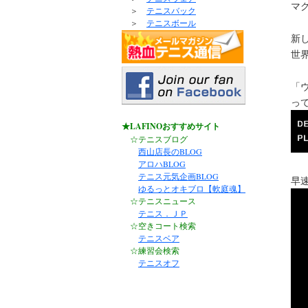
マ
＞
テニスバック
＞
テニスボール
新
世
「
っ
★LAFINOおすすめサイト
☆テニスブログ
西山店長のBLOG
アロハBLOG
テニス元気企画BLOG
早
ゆるっとオキブロ【軟庭魂】
☆テニスニュース
テニス．ＪＰ
☆空きコート検索
テニスベア
☆練習会検索
テニスオフ