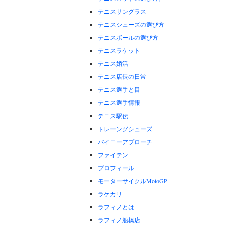
テニスサングラス
テニスシューズの選び方
テニスボールの選び方
テニスラケット
テニス婚活
テニス店長の日常
テニス選手と目
テニス選手情報
テニス駅伝
トレーングシューズ
バイニーアプローチ
ファイテン
プロフィール
モーターサイクルMotoGP
ラケカリ
ラフィノとは
ラフィノ船橋店