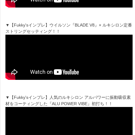
▼【Fukky'sインプレ】ウイルソン『BLADE V8』× ルキシロン定番
ストリングセッティング！！
▼【Fukky'sインプレ】人気のルキシロン アルパワーに振動吸収素
材をコーティングした『ALU POWER VIBE』初打ち！！