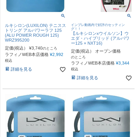
ルキシロン(LUXILON) テニスス
インプレ動画内で好評のセッティン
グ！！
トリング アルパワーラフ 125
【ルキシロンxウイルソン】ウ
(ALU POWER ROUGH 125)
エダ・ハイブリッド (アルパワ
WRZ995200
ー125 × NXT16)
定価(税込）
¥
3,740
のところ
定価(税込）
オープン価格
ラフィノWEB本店価格
¥
2,992
のところ
税込
ラフィノWEB本店価格
¥
3,344
詳細を見る
税込
詳細を見る