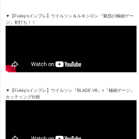
▼【Fukky'sインプレ】ウイルソン＆ルキシロン『魅惑の極細ゲー
ジ』初打ち！！
▼【Fukky'sインプレ】ウイルソン『BLADE V8』×『極細ゲージ』
セッティング比較