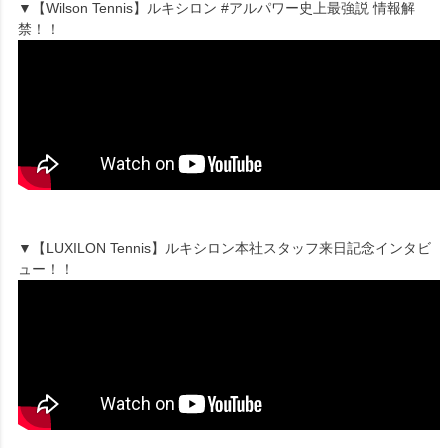
▼【Wilson Tennis】ルキシロン #アルパワー史上最強説 情報解
禁！！
▼【LUXILON Tennis】ルキシロン本社スタッフ来日記念インタビ
ュー！！