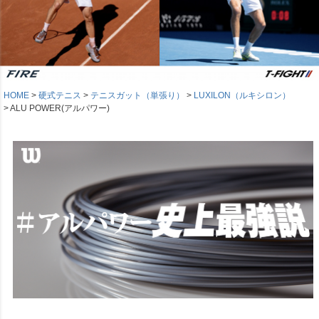
HOME
硬式テニス
テニスガット（単張り）
LUXILON（ルキシロン）
ALU POWER(アルパワー)