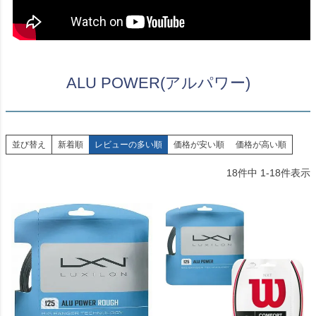
ALU POWER(アルパワー)
並び替え
新着順
レビューの多い順
価格が安い順
価格が高い順
18
件中
1
-
18
件表示