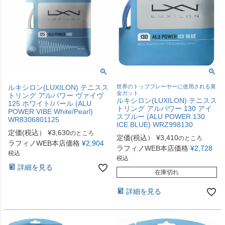
ルキシロン(LUXILON) テニスス
世界のトッププレーヤーに使用される黄
金ガット
トリング アルパワー ヴァイヴ
ルキシロン(LUXILON) テニスス
125 ホワイト/パール (ALU
トリング アルパワー 130 アイ
POWER VIBE White/Pearl)
スブルー (ALU POWER 130
WR8306801125
ICE BLUE) WRZ998130
定価(税込）
¥
3,630
のところ
定価(税込）
¥
3,410
のところ
ラフィノWEB本店価格
¥
2,904
ラフィノWEB本店価格
¥
2,728
税込
税込
詳細を見る
在庫切れ
詳細を見る