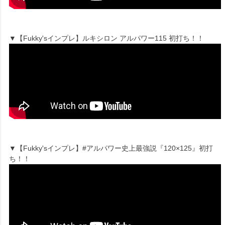
▼【Fukky'sインプレ】ルキシロン アルパワー115 初打ち！！
▼【Fukky'sインプレ】#アルパワー史上最強説『120×125』初打
ち！！