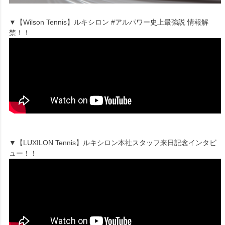
▼【Wilson Tennis】ルキシロン #アルパワー史上最強説 情報解
禁！！
▼【LUXILON Tennis】ルキシロン本社スタッフ来日記念インタビ
ュー！！