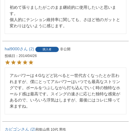
初めて張りましたがこのまま継続的に使用したいと思いま
す。

個人的にテンション維持率に関しても、さほど他のガットと
変わりはないように感じます。
hal9000
2
非公開
購入者
投稿日
2014/04/26
アルパワーは４Gなどど比べると一世代古くなったとか言わ
れますが、僕にとってアルパワーはいつでも最高なストリン
グです。ボールをつぶしながら打ち込んでいく時の独特なホ
ールド感は最高です。スイングの速さに応じた独特な感覚が
あるので、いろいろ浮気はしますが、最後にはコレに帰って
来ますね。
カビゴン
2
和歌山県
10代
男性