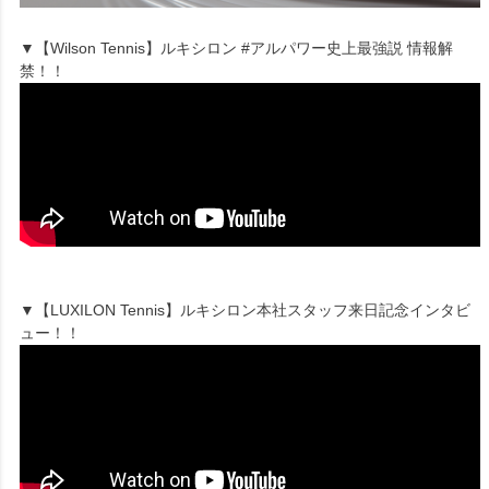
▼【Wilson Tennis】ルキシロン #アルパワー史上最強説 情報解
禁！！
▼【LUXILON Tennis】ルキシロン本社スタッフ来日記念インタビ
ュー！！