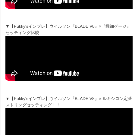
▼【Fukky'sインプレ】ウイルソン『BLADE V8』×『極細ゲージ』
セッティング比較
▼【Fukky'sインプレ】ウイルソン『BLADE V8』× ルキシロン定番
ストリングセッティング！！