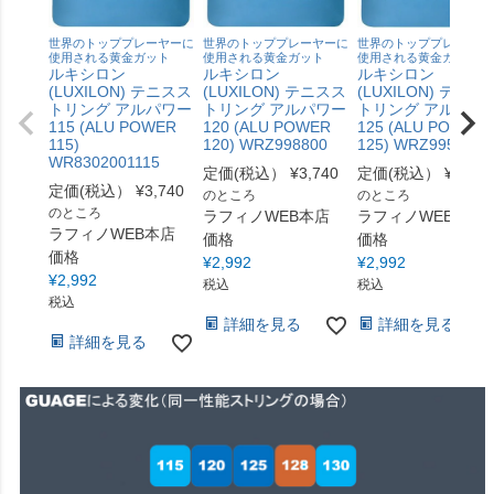
世界のトッププレーヤーに
世界のトッププレーヤーに
世界のトッププレーヤー
使用される黄金ガット
使用される黄金ガット
使用される黄金ガット
ルキシロン
ルキシロン
ルキシロン
(LUXILON) テニスス
(LUXILON) テニスス
(LUXILON) テニス
トリング アルパワー
トリング アルパワー
トリング アルパワ
115 (ALU POWER
120 (ALU POWER
125 (ALU POWER
115)
120) WRZ998800
125) WRZ995100S
WR8302001115
定価(税込）
¥
3,740
定価(税込）
¥
3,740
定価(税込）
¥
3,740
のところ
のところ
のところ
ラフィノWEB本店
ラフィノWEB本店
ラフィノWEB本店
価格
価格
価格
¥
2,992
¥
2,992
¥
2,992
税込
税込
税込
詳細を見る
詳細を見る
詳細を見る