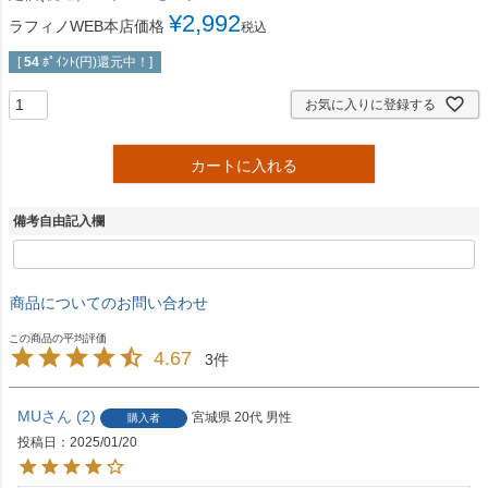
¥
2,992
ラフィノWEB本店価格
税込
[
54
ﾎﾟｲﾝﾄ(円)還元中！]
お気に入りに登録する
カートに入れる
備考自由記入欄
商品についてのお問い合わせ
4.67
3
MU
2
宮城県
20代
男性
購入者
投稿日
2025/01/20