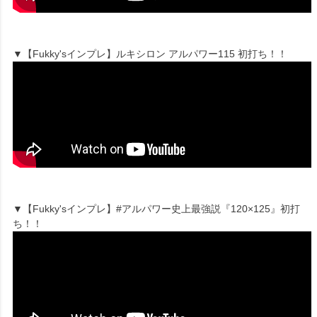
▼【Fukky'sインプレ】ルキシロン アルパワー115 初打ち！！
▼【Fukky'sインプレ】#アルパワー史上最強説『120×125』初打
ち！！