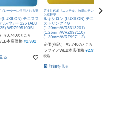
ププレーヤーに使用される黄
第４世代ポリエステル、抜群のテンショ
ン維持率
LUXILON) テニスス
ルキシロン (LUXILON) テニス
ルパワー 125 (ALU
ストリング 4G
25) WRZ995100SI
(1.20mm/WR8313201)
(1.25mm/WRZ997110)
）
¥
3,740
のところ
(1.30mm/WRZ997112)
WEB本店価格
¥
2,992
定価(税込）
¥
3,740
のところ
ラフィノWEB本店価格
¥
2,992
税込
見る
詳細を見る