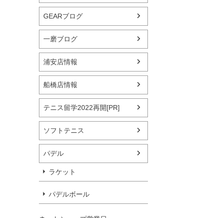
GEARブログ
一磨ブログ
浦安店情報
船橋店情報
テニス留学2022再開[PR]
ソフトテニス
パデル
ラケット
パデルボール