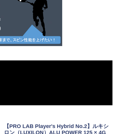
【PRO LAB Player's Hybrid No.2】ルキシ
ロン（LUXILON）ALU POWER 125 × 4G