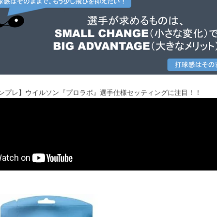
'sインプレ】ウイルソン『プロラボ』選手仕様セッティングに注目！！