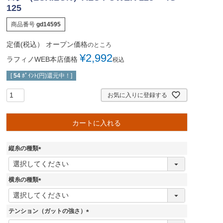
125
商品番号
gd14595
定価(税込）
オープン価格
のところ
¥
2,992
ラフィノWEB本店価格
税込
[
54
ﾎﾟｲﾝﾄ(円)還元中！]
お気に入りに登録する
カートに入れる
縦糸の種類
(
必
須
横糸の種類
)
(
必
須
テンション（ガットの強さ）
)
(