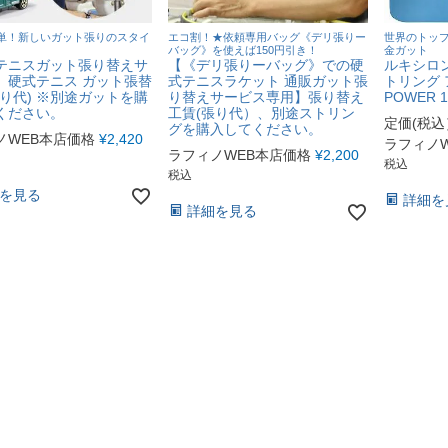
単！新しいガット張りのスタイ
エコ割！★依頼専用バッグ《デリ張りー
世界のトッ
バッグ》を使えば150円引き！
金ガット
テニスガット張り替えサ
【《デリ張りーバッグ》での硬
ルキシロン(
】硬式テニス ガット張替
式テニスラケット 通販ガット張
トリング ア
張り代) ※別途ガットを購
り替えサービス専用】張り替え
POWER 1
ください。
工賃(張り代）、別途ストリン
定価(税込
グを購入してください。
ノWEB本店価格
¥
2,420
ラフィノ
ラフィノWEB本店価格
¥
2,200
税込
税込
を見る
詳細を
詳細を見る