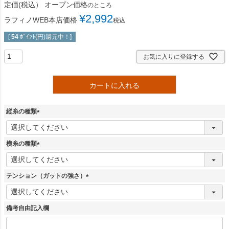
定価(税込）
オープン価格
のところ
¥
2,992
ラフィノWEB本店価格
税込
[
54
ﾎﾟｲﾝﾄ(円)還元中！]
お気に入りに登録する
カートに入れる
縦糸の種類
(
必
須
横糸の種類
)
(
必
須
テンション（ガットの強さ）
)
(
必
須
備考自由記入欄
)