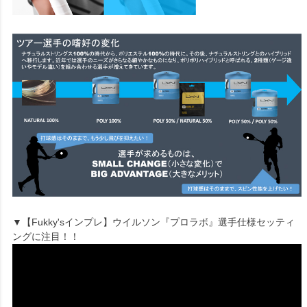
▼【Fukky'sインプレ】ウイルソン『プロラボ』選手仕様セッティ
ングに注目！！