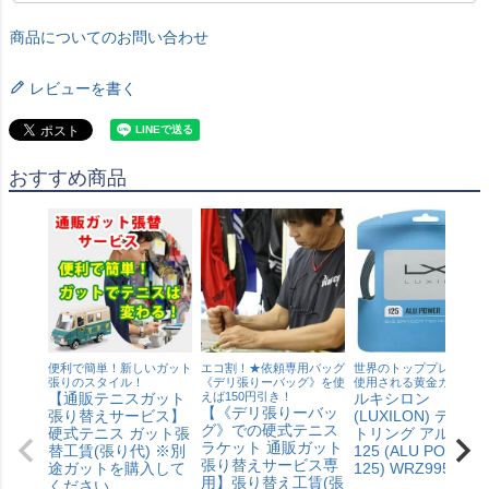
商品についてのお問い合わせ
レビューを書く
おすすめ商品
便利で簡単！新しいガット
エコ割！★依頼専用バッグ
世界のトッププレーヤー
張りのスタイル！
《デリ張りーバッグ》を使
使用される黄金ガット
【通販テニスガット
えば150円引き！
ルキシロン
【《デリ張りーバッ
張り替えサービス】
(LUXILON) テニス
グ》での硬式テニス
硬式テニス ガット張
トリング アルパワ
ラケット 通販ガット
替工賃(張り代) ※別
125 (ALU POWER
張り替えサービス専
途ガットを購入して
125) WRZ995100S
用】張り替え工賃(張
ください。