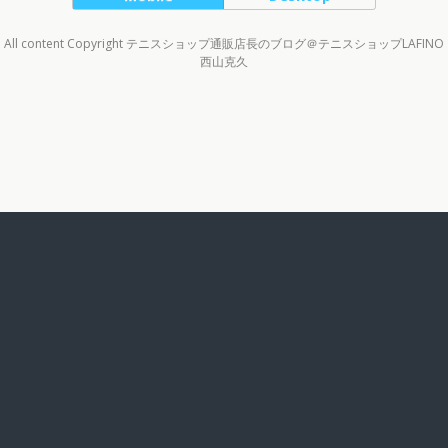
All content Copyright テニスショップ通販店長のブログ＠テニスショップLAFINO
西山克久