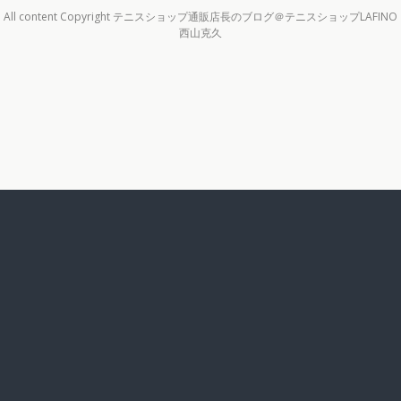
All content Copyright テニスショップ通販店長のブログ＠テニスショップLAFINO
西山克久