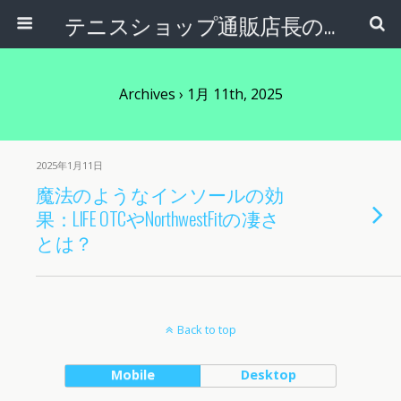
テニスショップ通販店長のブログ＠テニスショップLAFINO 西山克久
Archives › 1月 11th, 2025
2025年1月11日
魔法のようなインソールの効
果：LIFE OTCやNorthwestFitの凄さ
とは？
Back to top
Mobile
Desktop