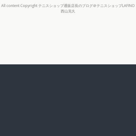
All content Copyright テニスショップ通販店長のブログ＠テニスショップLAFINO
西山克久