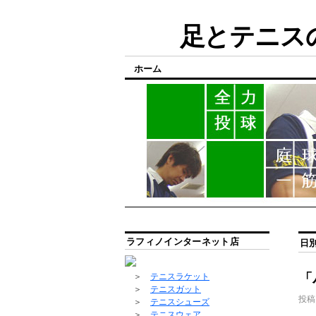
足とテニスの
ホーム
ラフィノインターネット店
日
「
＞
テニスラケット
＞
テニスガット
投稿
＞
テニスシューズ
＞
テニスウェア