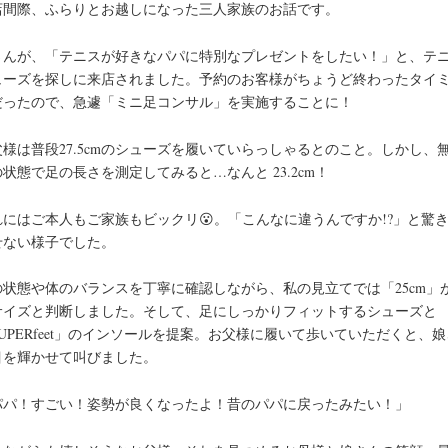
店間際、ふらりとお越しになった三人家族のお話です。
さんが、「テニスが好きなパパに特別なプレゼントをしたい！」と、テ
ューズを探しに来店されました。予約のお客様がちょうど終わったタイ
だったので、急遽「ミニ足コンサル」を実施することに！
父様は普段27.5cmのシューズを履いていらっしゃるとのこと。しかし、
状態で足の長さを測定してみると…なんと 23.2cm！
れにはご本人もご家族もビックリ😮。「こんなに違うんですか!?」と驚
せない様子でした。
の状態や体のバランスを丁寧に確認しながら、私の見立てでは「25cm」
サイズと判断しました。そして、足にしっかりフィットするシューズと
UPERfeet」のインソールを提案。お父様に履いて歩いていただくと、
目を輝かせて叫びました。
パパ！すごい！姿勢が良くなったよ！昔のパパに戻ったみたい！」