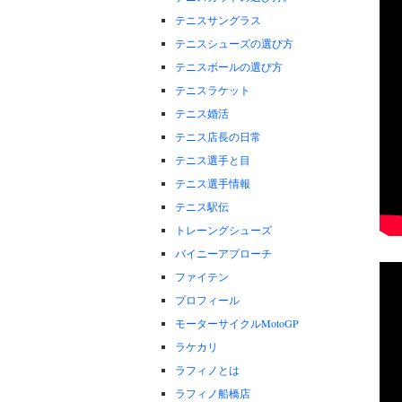
テニスサングラス
テニスシューズの選び方
テニスボールの選び方
テニスラケット
テニス婚活
テニス店長の日常
テニス選手と目
テニス選手情報
テニス駅伝
トレーングシューズ
バイニーアプローチ
ファイテン
プロフィール
モーターサイクルMotoGP
ラケカリ
ラフィノとは
ラフィノ船橋店