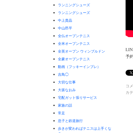
ランニングシューズ
ランニングシューズ
中上貴晶
中山昂平
全仏オープンテニス
全米オープンテニス
L
全英オープン ウィンブルドン
予
全豪オープンテニス
動画（フッキーインプレ）
吉鳥◯
大切な仕事
コ
大坂なおみ
カテ
宅配ガット張りサービス
家族の話
常足
息子と鉄道旅行
歩きが変わればテニスは上手くな