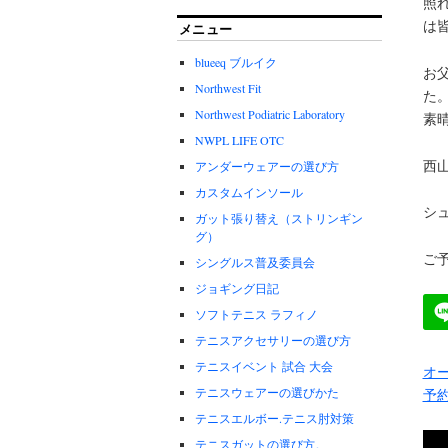
照
は
メニュー
blueeq ブルイク
お
Northwest Fit
た
Northwest Podiatric Laboratory
素
NWPL LIFE OTC
西
アンダーウェアーの選び方
カスタムインソール
シ
ガット張り替え（ストリンギン
グ）
ご予
シングルス普及委員会
ジョギング日記
ソフトテニス ラフィノ
テニスアクセサリーの選び方
テニスイベント 試合 大会
オー
テニスウェアーの選びかた
予
テニスエルボー.テニス肘対策
テニスガットの選び方。