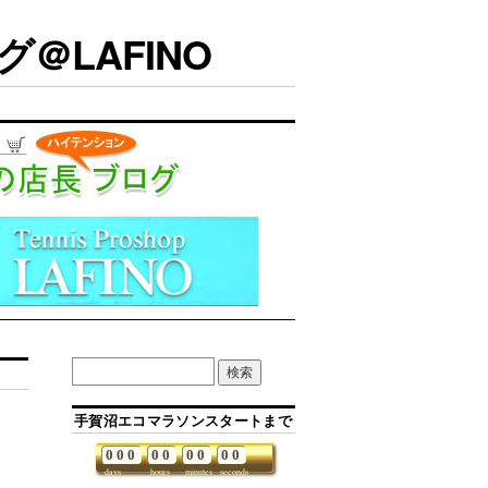
＠LAFINO
手賀沼エコマラソンスタートまで
0
0
0
0
0
0
0
0
0
days
hours
minutes
seconds