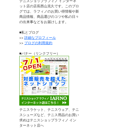
テニスショップラフィノ インターネ
ット店の店長西山克久です。このブロ
グでは、ラフィノのお買い得情報や新
商品情報、商品選びのコツや私の日々
の出来事などをお届けします。
■私とブログ
>>
詳細なプロフィール
>>
ブログの利用規約
■バナー（リンクフリー）
テニスラケット、テニスウェア、テニ
スシューズなど、テニス用品のお買い
求めはテニスショップラフィノ イン
ターネット店へ