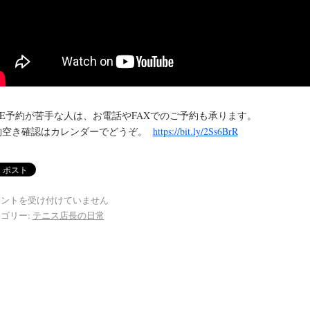
INE予約が苦手な人は、お電話やFAXでのご予約も承ります。
約空き確認はカレンダーでどうぞ。
https://bit.ly/2Ss6BrR
メントを受け付けていません
ゴリー:
テニス店長の日常