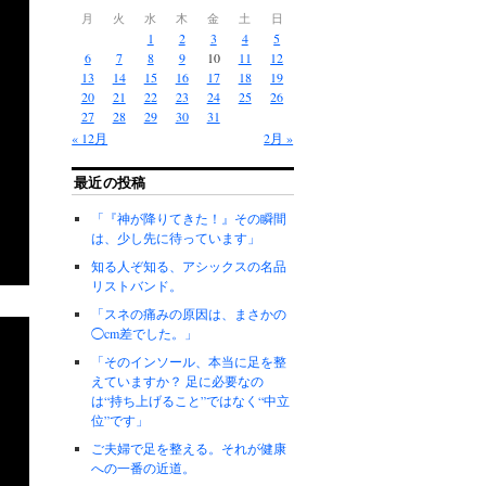
月
火
水
木
金
土
日
1
2
3
4
5
6
7
8
9
10
11
12
13
14
15
16
17
18
19
20
21
22
23
24
25
26
27
28
29
30
31
« 12月
2月 »
最近の投稿
「『神が降りてきた！』その瞬間
は、少し先に待っています」
知る人ぞ知る、アシックスの名品
リストバンド。
「スネの痛みの原因は、まさかの
◯cm差でした。」
「そのインソール、本当に足を整
えていますか？ 足に必要なの
は“持ち上げること”ではなく“中立
位”です」
ご夫婦で足を整える。それが健康
への一番の近道。