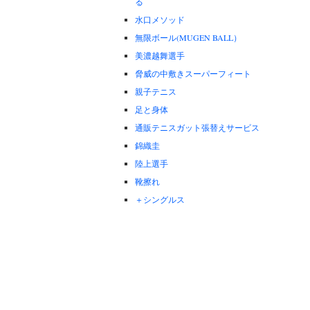
る
水口メソッド
無限ボール(MUGEN BALL）
美濃越舞選手
脅威の中敷きスーパーフィート
親子テニス
足と身体
通販テニスガット張替えサービス
錦織圭
陸上選手
靴擦れ
＋シングルス