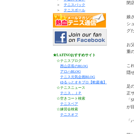
閉
＞
テニスバック
＞
テニスボール
娘
シ
グ
お
重の
★LAFINOおすすめサイト
☆テニスブログ
こ
西山店長のBLOG
アロハBLOG
隠
テニス元気企画BLOG
ゆるっとオキブロ【軟庭魂】
足
☆テニスニュース
正
テニス．ＪＰ
☆空きコート検索
「S
テニスベア
が
☆練習会検索
テニスオフ
「