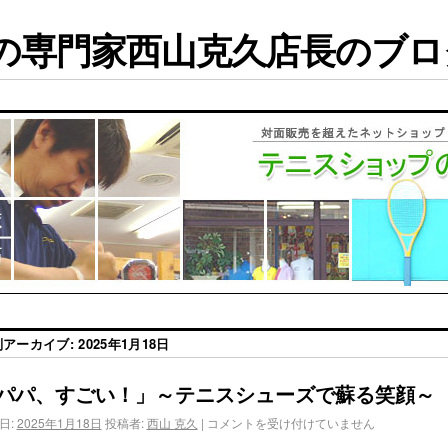
専門家西山克久店長のブログ
別アーカイブ:
2025年1月18日
パパ、すごい！」～テニスシューズで蘇る笑顔～
日:
2025年1月18日
投稿者:
西山 克久
|
コメントを受け付けていません