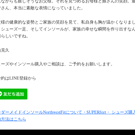
れながらも嬉しそうなお父様。それを見つめるお母様と娘さんの笑顔。
皆さん、本当に素敵な表情になっていました。
父様の健康的な姿勢とご家族の笑顔を見て、私自身も胸が温かくなりま
。シューズ一足、そしてインソールが、家族の幸せな瞬間を作り出すな
晴らしいですね。
山克久
ューズやインソール購入やご相談は、ご予約をお願いします。
約はLINE登録から
ダーメイドインソールNorthwestFitについて・SUPERfeet・ シューズ購
約方法はこちら