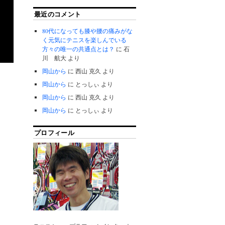
最近のコメント
80代になっても膝や腰の痛みがな
く元気にテニスを楽しんでいる
方々の唯一の共通点とは？
に
石
川 航大
より
岡山から
に
西山 克久
より
岡山から
に
とっしぃ
より
岡山から
に
西山 克久
より
岡山から
に
とっしぃ
より
プロフィール