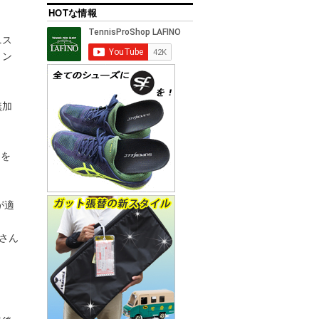
HOTな情報
ニス
ミン
無加
きを
が適
娘さん