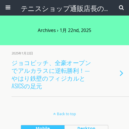
テニスショップ通販店長のブログ＠テニスショップLAFINO 西山克久
Archives › 1月 22nd, 2025
2025年1月22日
ジョコビッチ、全豪オープン
でアルカラスに逆転勝利！—
やはり鉄壁のフィジカルと
ASICSの足元
Back to top
Mobile
Desktop