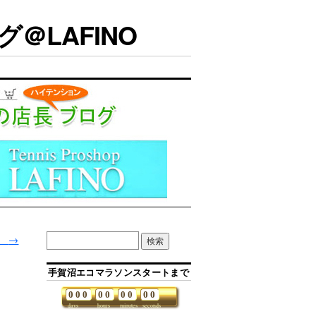
＠LAFINO
。
→
手賀沼エコマラソンスタートまで
。
0
0
0
0
0
0
0
0
0
days
hours
minutes
seconds