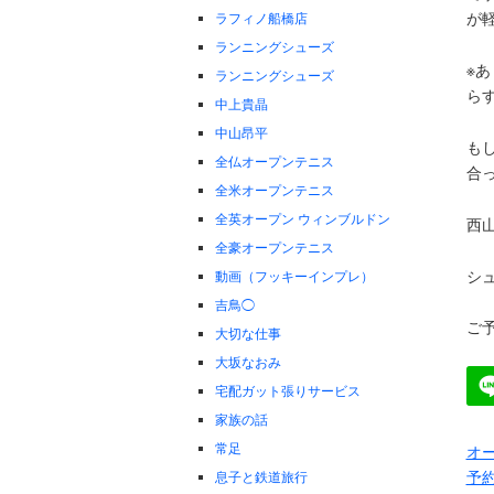
が
ラフィノ船橋店
ランニングシューズ
※
ランニングシューズ
ら
中上貴晶
中山昂平
も
全仏オープンテニス
合
全米オープンテニス
全英オープン ウィンブルドン
西
全豪オープンテニス
シ
動画（フッキーインプレ）
吉鳥◯
ご予
大切な仕事
大坂なおみ
宅配ガット張りサービス
家族の話
常足
オー
予
息子と鉄道旅行