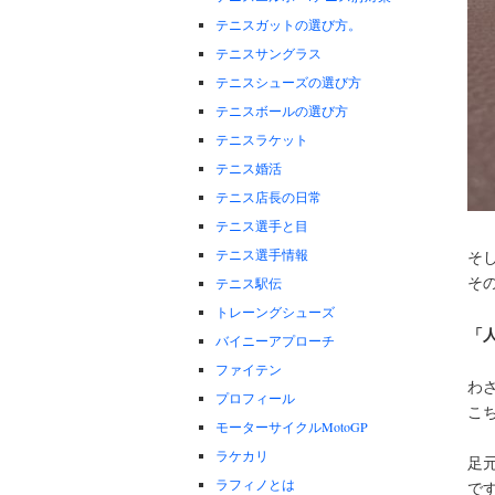
テニスガットの選び方。
テニスサングラス
テニスシューズの選び方
テニスボールの選び方
テニスラケット
テニス婚活
テニス店長の日常
テニス選手と目
テニス選手情報
そ
そ
テニス駅伝
トレーングシューズ
「
バイニーアプローチ
ファイテン
わ
プロフィール
こ
モーターサイクルMotoGP
ラケカリ
足
ラフィノとは
で