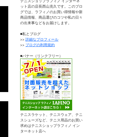
テニスショップラフィノ インターネ
ット店の店長西山克久です。このブロ
グでは、ラフィノのお買い得情報や新
商品情報、商品選びのコツや私の日々
の出来事などをお届けします。
■私とブログ
>>
詳細なプロフィール
>>
ブログの利用規約
■バナー（リンクフリー）
テニスラケット、テニスウェア、テニ
スシューズなど、テニス用品のお買い
求めはテニスショップラフィノ イン
ターネット店へ