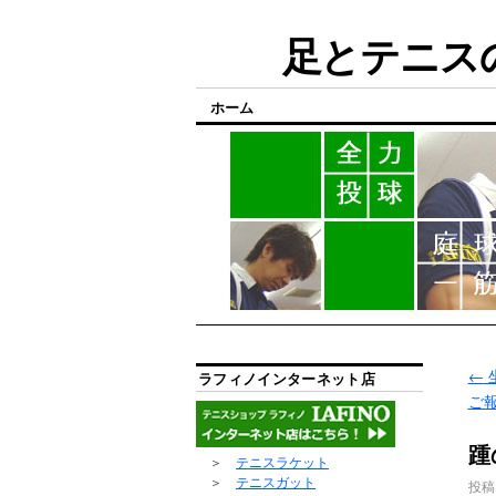
足とテニスの
ホーム
←
ラフィノインターネット店
ご
踵
＞
テニスラケット
＞
テニスガット
投稿