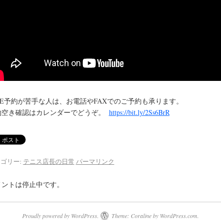
INE予約が苦手な人は、お電話やFAXでのご予約も承ります。
約空き確認はカレンダーでどうぞ。
https://bit.ly/2Ss6BrR
ゴリー:
テニス店長の日常
パーマリンク
メントは停止中です。
Proudly powered by WordPress.
Theme: Coraline by
WordPress.com
.