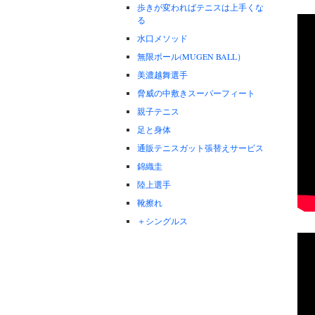
歩きが変わればテニスは上手くな
る
水口メソッド
無限ボール(MUGEN BALL）
美濃越舞選手
脅威の中敷きスーパーフィート
親子テニス
足と身体
通販テニスガット張替えサービス
錦織圭
陸上選手
靴擦れ
＋シングルス