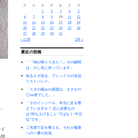
月
火
水
木
金
土
日
1
2
3
4
5
6
7
8
9
10
11
12
13
14
15
16
17
18
19
20
21
22
23
24
25
26
27
28
29
30
31
« 12月
2月 »
最近の投稿
「『神が降りてきた！』その瞬間
は、少し先に待っています」
知る人ぞ知る、アシックスの名品
リストバンド。
「スネの痛みの原因は、まさかの
◯cm差でした。」
「そのインソール、本当に足を整
に、
えていますか？ 足に必要なの
は“持ち上げること”ではなく“中立
位”です」
ご夫婦で足を整える。それが健康
ード
への一番の近道。
負担