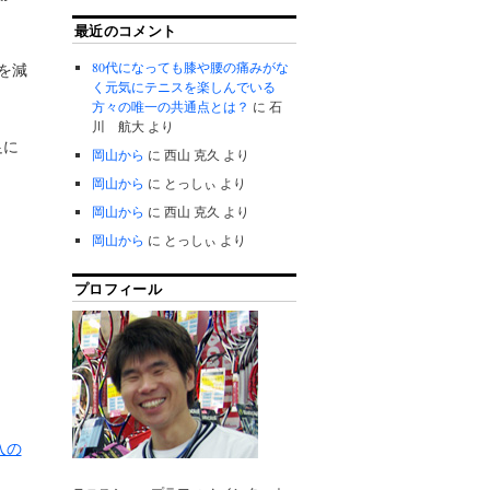
最近のコメント
80代になっても膝や腰の痛みがな
を減
く元気にテニスを楽しんでいる
方々の唯一の共通点とは？
に
石
川 航大
より
足に
岡山から
に
西山 克久
より
岡山から
に
とっしぃ
より
岡山から
に
西山 克久
より
岡山から
に
とっしぃ
より
プロフィール
入の