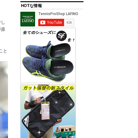
HOTな情報
でし
が原
こと