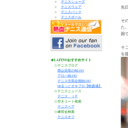
＞
テニスシューズ
先
＞
テニスウェア
＞
テニスバック
＞
テニスボール
そ
た
因
そ
を
★LAFINOおすすめサイト
☆テニスブログ
西山店長のBLOG
アロハBLOG
テニス元気企画BLOG
ゆるっとオキブロ【軟庭魂】
☆テニスニュース
テニス．ＪＰ
☆空きコート検索
テニスベア
☆練習会検索
テニスオフ