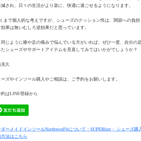
軽減され、日々の生活がより楽に、快適に過ごせるようになります。
あくまで個人的な考えですが、シューズのクッション性は、関節への負担
す効果は無いむしろ逆効果だと思っています。
し同じように膝や足の痛みで悩んでいる方がいれば、ぜひ一度、自分の
ったシューズやサポートアイテムを見直してみてはいかがでしょうか？
山克久
ューズやインソール購入やご相談は、ご予約をお願いします。
約はLINE登録から
ダーメイドインソールNorthwestFitについて・SUPERfeet・ シューズ購
約方法はこちら