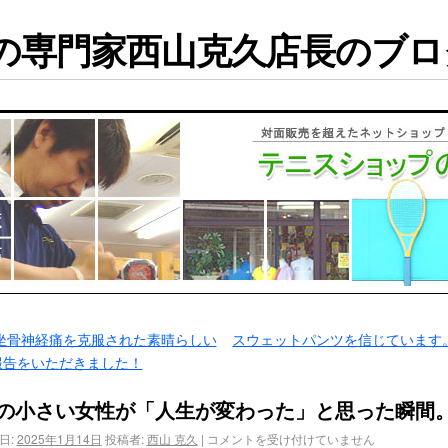
専門家西山克久店長のブログ
坐骨神経痛を克服された素晴らしい
スウェットパンツを信じています
報告をいただきました！
の小さい女性が「人生が変わった」と思った瞬間
日:
2025年1月14日
投稿者:
西山 克久
|
コメントを受け付けていません