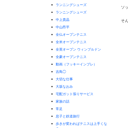
ランニングシューズ
ソ
ランニングシューズ
中上貴晶
そん
中山昂平
全仏オープンテニス
全米オープンテニス
全英オープン ウィンブルドン
全豪オープンテニス
動画（フッキーインプレ）
吉鳥◯
大切な仕事
大坂なおみ
宅配ガット張りサービス
家族の話
常足
息子と鉄道旅行
歩きが変わればテニスは上手くな