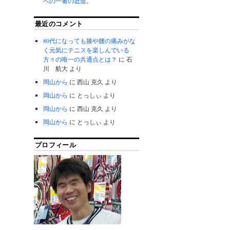
への一番の近道。
最近のコメント
80代になっても膝や腰の痛みがな
く元気にテニスを楽しんでいる
方々の唯一の共通点とは？
に
石
川 航大
より
岡山から
に
西山 克久
より
岡山から
に
とっしぃ
より
岡山から
に
西山 克久
より
岡山から
に
とっしぃ
より
プロフィール