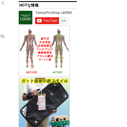
じく
HOTな情報
当な