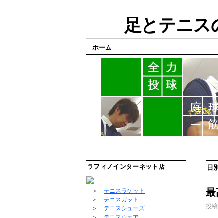
足とテニスの
ホーム
ラフィノインターネット店
日
最
＞
テニスラケット
＞
テニスガット
投稿
＞
テニスシューズ
＞
テニスウェア