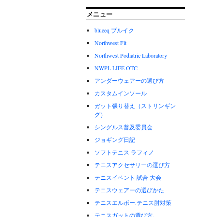
メニュー
blueeq ブルイク
Northwest Fit
Northwest Podiatric Laboratory
NWPL LIFE OTC
アンダーウェアーの選び方
カスタムインソール
ガット張り替え（ストリンギン
グ）
シングルス普及委員会
ジョギング日記
ソフトテニス ラフィノ
テニスアクセサリーの選び方
テニスイベント 試合 大会
テニスウェアーの選びかた
テニスエルボー.テニス肘対策
テニスガットの選び方。