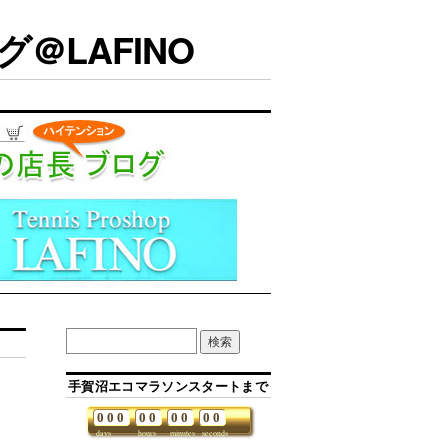
＠LAFINO
手賀沼エコマラソンスタートまで
0
0
0
0
0
0
0
0
0
days
hours
minutes
seconds