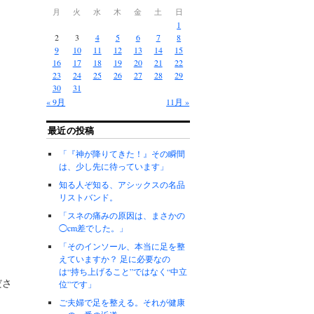
月
火
水
木
金
土
日
1
2
3
4
5
6
7
8
9
10
11
12
13
14
15
16
17
18
19
20
21
22
23
24
25
26
27
28
29
30
31
« 9月
11月 »
最近の投稿
「『神が降りてきた！』その瞬間
は、少し先に待っています」
知る人ぞ知る、アシックスの名品
リストバンド。
「スネの痛みの原因は、まさかの
◯cm差でした。」
「そのインソール、本当に足を整
えていますか？ 足に必要なの
は“持ち上げること”ではなく“中立
ださ
位”です」
ご夫婦で足を整える。それが健康