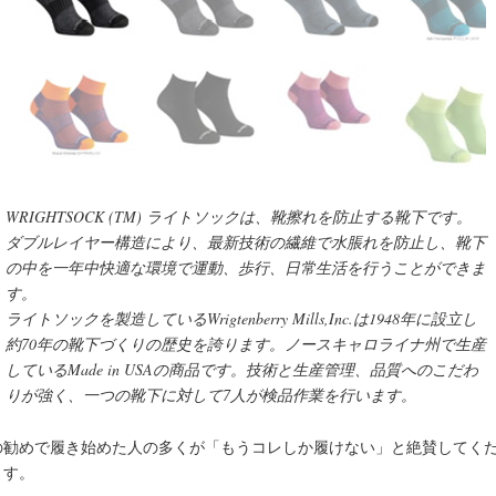
WRIGHTSOCK (TM) ライトソックは、靴擦れを防止する靴下です。
ダブルレイヤー構造により、最新技術の繊維で水脹れを防止し、靴下
の中を一年中快適な環境で運動、歩行、日常生活を行うことができま
す。
ライトソックを製造しているWrigtenberry Mills,Inc.は1948年に設立し
約70年の靴下づくりの歴史を誇ります。ノースキャロライナ州で生産
しているMade in USAの商品です。技術と生産管理、品質へのこだわ
りが強く、一つの靴下に対して7人が検品作業を行います。
の勧めで履き始めた人の多くが「もうコレしか履けない」と絶賛してく
ます。