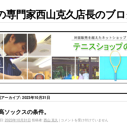
専門家西山克久店長のブログ
別アーカイブ:
2023年10月31日
高ソックスの条件。
日:
2023年10月31日
投稿者:
西山 克久
|
コメントを受け付けていません