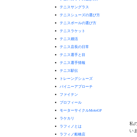
テニスサングラス
テニスシューズの選び方
テニスボールの選び方
テニスラケット
テニス婚活
テニス店長の日常
テニス選手と目
テニス選手情報
テニス駅伝
トレーングシューズ
バイニーアプローチ
ファイテン
プロフィール
モーターサイクルMotoGP
ラケカリ
私
ラフィノとは
い
ラフィノ船橋店