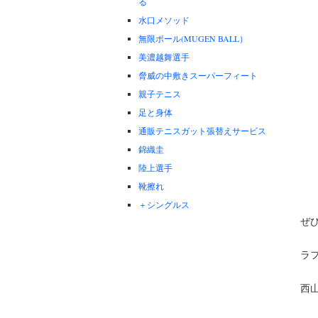
る
水口メソッド
無限ボール(MUGEN BALL）
美濃越舞選手
脅威の中敷きスーパーフィート
親子テニス
足と身体
通販テニスガット張替えサービス
錦織圭
陸上選手
靴擦れ
＋シングルス
ぜ
ラ
西