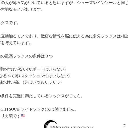
くの人が薄々気がついていると思いますが、シューズやインソールと同
い大切なモノがあります。
ックスです。
に直接触るモノであり、緻密な情報を脳に伝える為に多分ソックスは相
響を与えています。
山の最高ソックスの条件は３つ
、締め付けがない(サポートはいらない)
、なるべく薄い(クッション性はいらない)
疎水性が高。(足はいつもサラサラ)
の条件を完璧に満たしているソックスがこちら。
IGHTSOCK(ライトソック)スは付けません。
メリカ製です