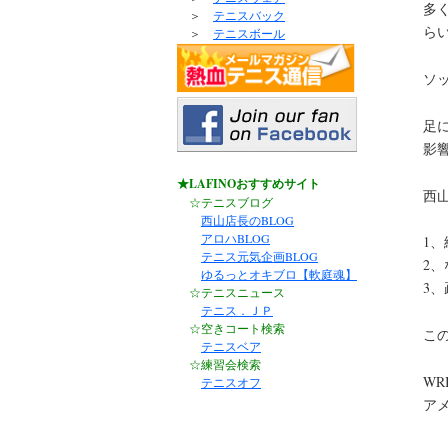
多
＞
テニスバック
ら
＞
テニスボール
ソ
足
影
★LAFINOおすすめサイト
西
☆テニスブログ
西山店長のBLOG
アロハBLOG
1
テニス元気企画BLOG
2
ゆるっとオキブロ【軟庭魂】
3、
☆テニスニュース
テニス．ＪＰ
☆空きコート検索
こ
テニスベア
☆練習会検索
WR
テニスオフ
ア