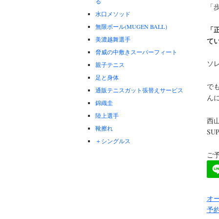
る
「
水口メソッド
無限ボール(MUGEN BALL）
「
美濃越舞選手
て
脅威の中敷きスーパーフィート
ソ
親子テニス
足と身体
で
通販テニスガット張替えサービス
ん
錦織圭
陸上選手
西
靴擦れ
SU
＋シングルス
ご予
オー
予