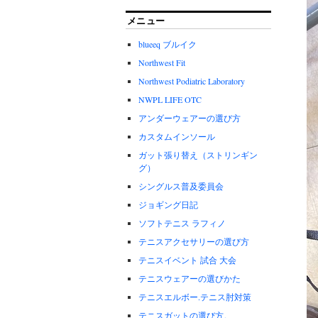
メニュー
blueeq ブルイク
Northwest Fit
Northwest Podiatric Laboratory
NWPL LIFE OTC
アンダーウェアーの選び方
カスタムインソール
ガット張り替え（ストリンギン
グ）
シングルス普及委員会
ジョギング日記
ソフトテニス ラフィノ
テニスアクセサリーの選び方
テニスイベント 試合 大会
テニスウェアーの選びかた
テニスエルボー.テニス肘対策
テニスガットの選び方。