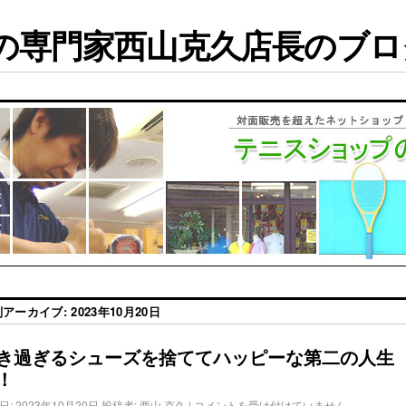
専門家西山克久店長のブログ
別アーカイブ:
2023年10月20日
き過ぎるシューズを捨ててハッピーな第二の人生
！
日:
2023年10月20日
投稿者:
西山 克久
|
コメントを受け付けていません