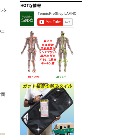
HOTな情報
ルを
のこ
す間