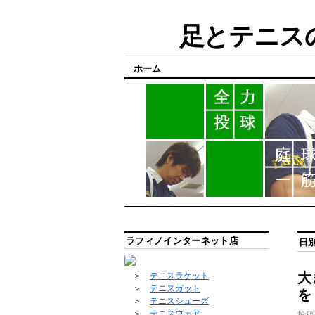
足とテニスの
ホーム
ラフィノインターネット店
日
大
＞
テニスラケット
＞
テニスガット
を
＞
テニスシューズ
＞
テニスウェア
投稿