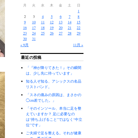
月
火
水
木
金
土
日
1
2
3
4
5
6
7
8
9
10
11
12
13
14
15
16
17
18
19
20
21
22
23
24
25
26
27
28
29
30
31
« 9月
11月 »
最近の投稿
「『神が降りてきた！』その瞬間
は、少し先に待っています」
知る人ぞ知る、アシックスの名品
リストバンド。
「スネの痛みの原因は、まさかの
◯cm差でした。」
「そのインソール、本当に足を整
えていますか？ 足に必要なの
は“持ち上げること”ではなく“中立
位”です」
ご夫婦で足を整える。それが健康