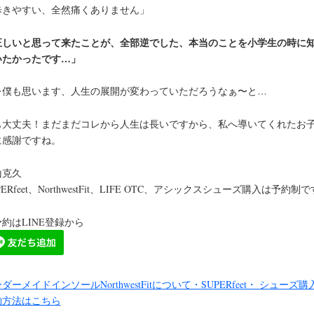
歩きやすい、全然痛くありません」
正しいと思って来たことが、全部逆でした、本当のことを小学生の時に
いたかったです…」
レ僕も思います、人生の展開が変わっていただろうなぁ〜と…
も大丈夫！まだまだコレから人生は長いですから、私へ導いてくれたお
に感謝ですね。
山克久
PERfeet、NorthwestFit、LIFE OTC、アシックスシューズ購入は予約制
約はLINE登録から
ダーメイドインソールNorthwestFitについて・SUPERfeet・ シューズ購
約方法はこちら