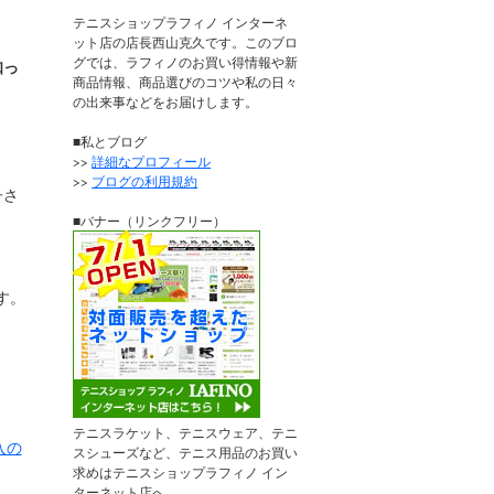
テニスショップラフィノ インターネ
ット店の店長西山克久です。このブロ
グでは、ラフィノのお買い得情報や新
知っ
商品情報、商品選びのコツや私の日々
の出来事などをお届けします。
■私とブログ
>>
詳細なプロフィール
>>
ブログの利用規約
子さ
■バナー（リンクフリー）
です。
テニスラケット、テニスウェア、テニ
入の
スシューズなど、テニス用品のお買い
求めはテニスショップラフィノ イン
ターネット店へ