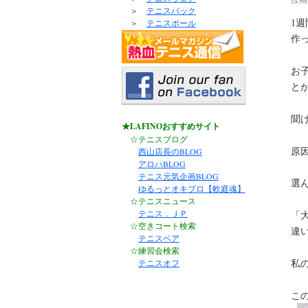
＞
テニスバック
1
＞
テニスボール
作
お
と
聞
★LAFINOおすすめサイト
☆テニスブログ
原
西山店長のBLOG
アロハBLOG
テニス元気企画BLOG
選ん
ゆるっとオキブロ【軟庭魂】
☆テニスニュース
テニス．ＪＰ
「
☆空きコート検索
違
テニスベア
☆練習会検索
私の
テニスオフ
こ