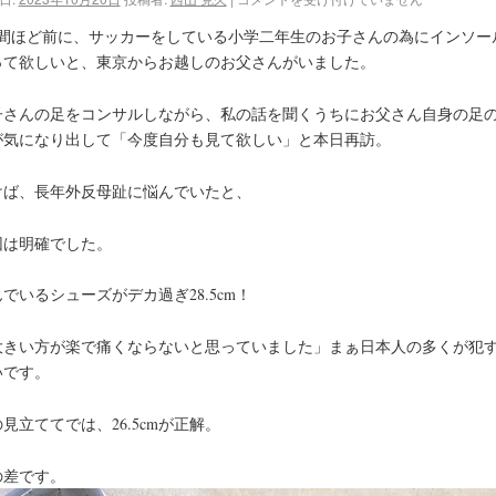
週間ほど前に、サッカーをしている小学二年生のお子さんの為にインソー
って欲しいと、東京からお越しのお父さんがいました。
子さんの足をコンサルしながら、私の話を聞くうちにお父さん自身の足
が気になり出して「今度自分も見て欲しい」と本日再訪。
けば、長年外反母趾に悩んでいたと、
因は明確でした。
でいるシューズがデカ過ぎ28.5cm！
大きい方が楽で痛くならないと思っていました」まぁ日本人の多くが犯
いです。
見立ててでは、26.5cmが正解。
の差です。