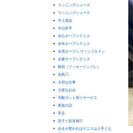
ランニングシューズ
ランニングシューズ
中上貴晶
中山昂平
全仏オープンテニス
全米オープンテニス
全英オープン ウィンブルドン
全豪オープンテニス
動画（フッキーインプレ）
吉鳥◯
大切な仕事
大坂なおみ
宅配ガット張りサービス
家族の話
常足
息子と鉄道旅行
歩きが変わればテニスは上手くな