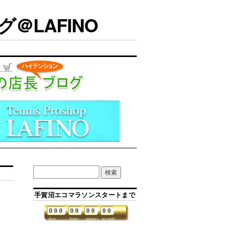
＠LAFINO
手賀沼エコマラソンスタートまで
0
0
0
0
0
0
0
0
0
days
hours
minutes
seconds