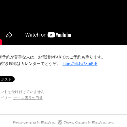
INE予約が苦手な人は、お電話やFAXでのご予約も承ります。
約空き確認はカレンダーでどうぞ。
https://bit.ly/2Ss6BrR
メントを受け付けていません
ゴリー:
テニス店長の日常
Proudly powered by WordPress.
Theme: Coraline by
WordPress.com
.