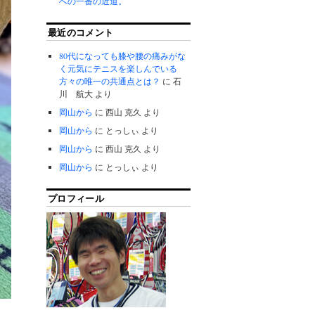
への一番の近道。
最近のコメント
80代になっても膝や腰の痛みがな
く元気にテニスを楽しんでいる
方々の唯一の共通点とは？
に
石
川 航大
より
岡山から
に
西山 克久
より
岡山から
に
とっしぃ
より
岡山から
に
西山 克久
より
岡山から
に
とっしぃ
より
プロフィール