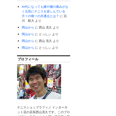
80代になっても膝や腰の痛みがな
く元気にテニスを楽しんでいる
方々の唯一の共通点とは？
に
石
川 航大
より
岡山から
に
西山 克久
より
岡山から
に
とっしぃ
より
岡山から
に
西山 克久
より
岡山から
に
とっしぃ
より
プロフィール
テニスショップラフィノ インターネ
ット店の店長西山克久です。このブロ