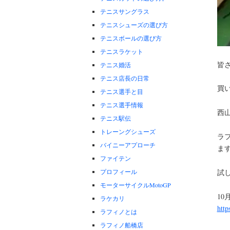
テニスサングラス
テニスシューズの選び方
テニスボールの選び方
テニスラケット
皆
テニス婚活
テニス店長の日常
買
テニス選手と目
テニス選手情報
西
テニス駅伝
トレーングシューズ
ラ
バイニーアプローチ
ま
ファイテン
プロフィール
試
モーターサイクルMotoGP
10
ラケカリ
http
ラフィノとは
ラフィノ船橋店