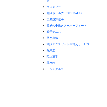
る
水口メソッド
無限ボール(MUGEN BALL）
美濃越舞選手
脅威の中敷きスーパーフィート
親子テニス
足と身体
通販テニスガット張替えサービス
錦織圭
陸上選手
靴擦れ
＋シングルス