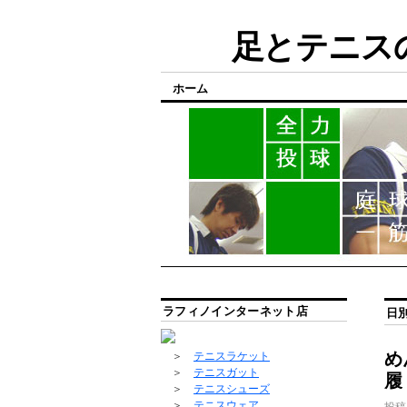
足とテニスの
ホーム
ラフィノインターネット店
日
め
＞
テニスラケット
＞
テニスガット
履
＞
テニスシューズ
＞
テニスウェア
投稿