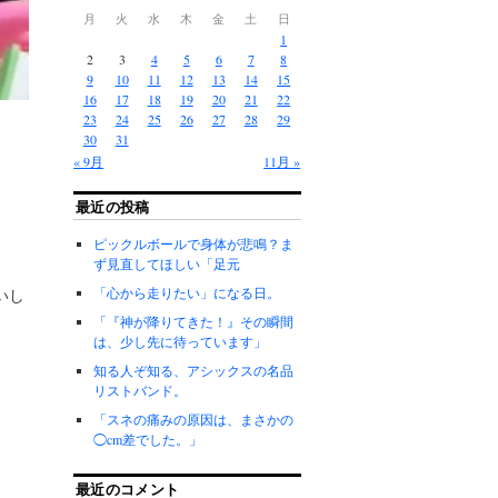
月
火
水
木
金
土
日
1
2
3
4
5
6
7
8
9
10
11
12
13
14
15
16
17
18
19
20
21
22
23
24
25
26
27
28
29
30
31
« 9月
11月 »
最近の投稿
ピックルボールで身体が悲鳴？ま
ず見直してほしい「足元
「心から走りたい」になる日。
いし
「『神が降りてきた！』その瞬間
は、少し先に待っています」
知る人ぞ知る、アシックスの名品
リストバンド。
「スネの痛みの原因は、まさかの
◯cm差でした。」
最近のコメント