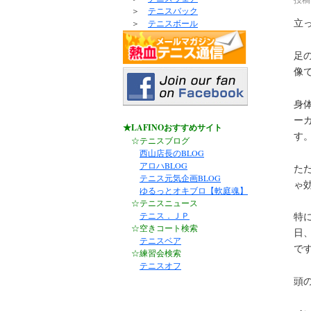
＞
テニスバック
立
＞
テニスボール
足
像
身
ー
★LAFINOおすすめサイト
す
☆テニスブログ
西山店長のBLOG
アロハBLOG
た
テニス元気企画BLOG
ゃ
ゆるっとオキブロ【軟庭魂】
☆テニスニュース
テニス．ＪＰ
特
☆空きコート検索
日
テニスベア
で
☆練習会検索
テニスオフ
頭