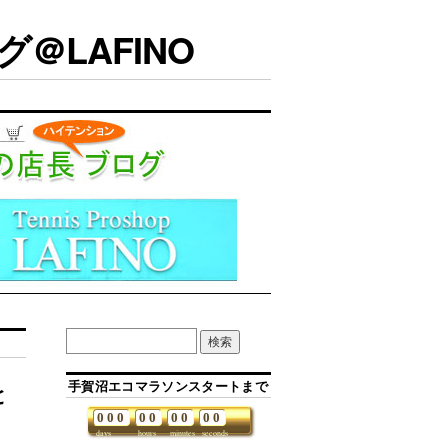
＠LAFINO
手賀沼エコマラソンスタートまで
と
0
0
0
0
0
0
0
0
0
days
hours
minutes
seconds