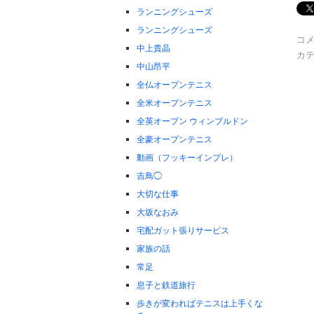
ランニングシューズ
ランニングシューズ
コ
中上貴晶
カテ
中山昂平
全仏オープンテニス
全米オープンテニス
全英オープン ウィンブルドン
全豪オープンテニス
動画（フッキーインプレ）
吉鳥◯
大切な仕事
大坂なおみ
宅配ガット張りサービス
家族の話
常足
息子と鉄道旅行
歩きが変わればテニスは上手くな