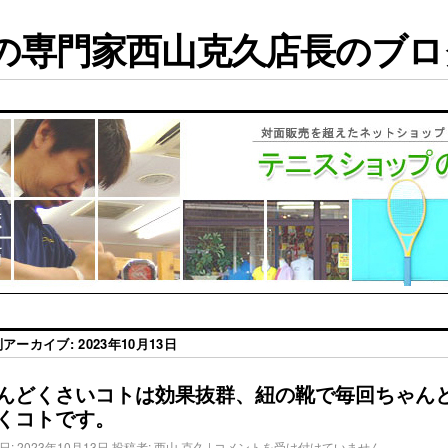
専門家西山克久店長のブログ
別アーカイブ:
2023年10月13日
んどくさいコトは効果抜群、紐の靴で毎回ちゃん
くコトです。
日:
2023年10月13日
投稿者:
西山 克久
|
コメントを受け付けていません