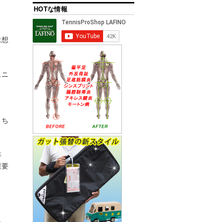
HOTな情報
は想
スニ
ま
くち
毎
重要