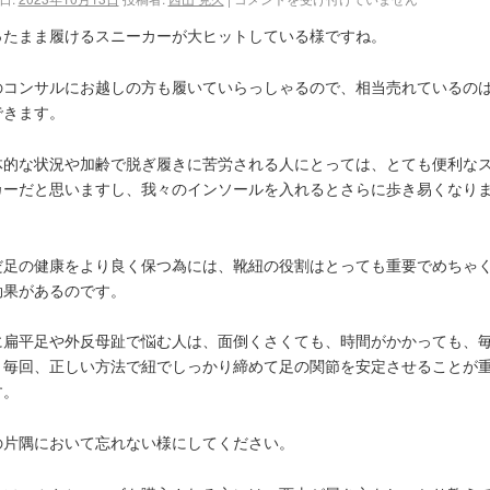
ったまま履けるスニーカーが大ヒットしている様ですね。
のコンサルにお越しの方も履いていらっしゃるので、相当売れているの
できます。
体的な状況や加齢で脱ぎ履きに苦労される人にとっては、とても便利な
カーだと思いますし、我々のインソールを入れるとさらに歩き易くなり
。
だ足の健康をより良く保つ為には、靴紐の役割はとっても重要でめちゃ
効果があるのです。
に扁平足や外反母趾で悩む人は、面倒くさくても、時間がかかっても、
、毎回、正しい方法で紐でしっかり締めて足の関節を安定させることが
す。
の片隅において忘れない様にしてください。