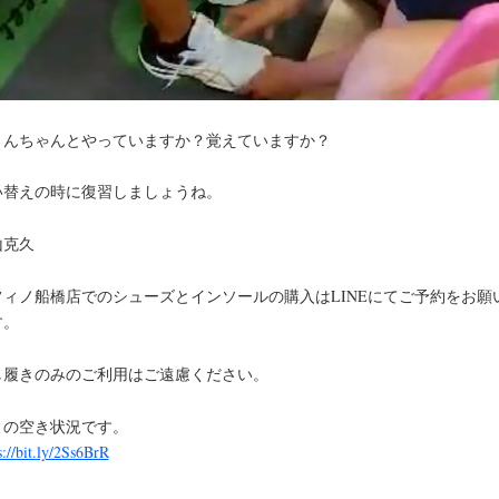
さんちゃんとやっていますか？覚えていますか？
い替えの時に復習しましょうね。
山克久
フィノ船橋店でのシューズとインソールの購入はLINEにてご予約をお願
す。
し履きのみのご利用はご遠慮ください。
月の空き状況です。
s://bit.ly/2Ss6BrR