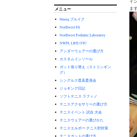
イ
ま
メニュー
blueeq ブルイク
Northwest Fit
Northwest Podiatric Laboratory
NWPL LIFE OTC
アンダーウェアーの選び方
カスタムインソール
ガット張り替え（ストリンギン
グ）
シングルス普及委員会
ジョギング日記
ソフトテニス ラフィノ
テニスアクセサリーの選び方
テニスイベント 試合 大会
テニスウェアーの選びかた
テニスエルボー.テニス肘対策
テニスガットの選び方。