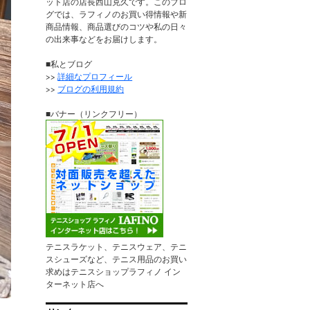
ット店の店長西山克久です。このブロ
グでは、ラフィノのお買い得情報や新
商品情報、商品選びのコツや私の日々
の出来事などをお届けします。
■私とブログ
>>
詳細なプロフィール
>>
ブログの利用規約
■バナー（リンクフリー）
テニスラケット、テニスウェア、テニ
スシューズなど、テニス用品のお買い
求めはテニスショップラフィノ イン
ターネット店へ