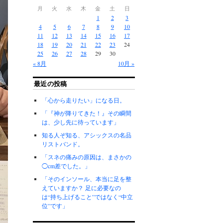
月
火
水
木
金
土
日
1
2
3
4
5
6
7
8
9
10
11
12
13
14
15
16
17
18
19
20
21
22
23
24
25
26
27
28
29
30
« 8月
10月 »
最近の投稿
「心から走りたい」になる日。
「『神が降りてきた！』その瞬間
は、少し先に待っています」
知る人ぞ知る、アシックスの名品
リストバンド。
「スネの痛みの原因は、まさかの
◯cm差でした。」
「そのインソール、本当に足を整
えていますか？ 足に必要なの
は“持ち上げること”ではなく“中立
位”です」