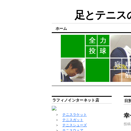
足とテニスの
ホーム
ラフィノインターネット店
日
幸
＞
テニスラケット
＞
テニスガット
投稿
＞
テニスシューズ
＞
テニスウェア