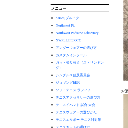
メニュー
blueeq ブルイク
Northwest Fit
Northwest Podiatric Laboratory
NWPL LIFE OTC
アンダーウェアーの選び方
カスタムインソール
ガット張り替え（ストリンギン
グ）
シングルス普及委員会
ジョギング日記
ソフトテニス ラフィノ
お
テニスアクセサリーの選び方
テニスイベント 試合 大会
テニスウェアーの選びかた
テニスエルボー.テニス肘対策
テニスガットの選び方。