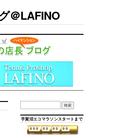
＠LAFINO
手賀沼エコマラソンスタートまで
0
0
0
0
0
0
0
0
0
days
hours
minutes
seconds