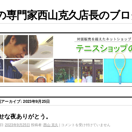
専門家西山克久店長のブログ
別アーカイブ:
2023年9月25日
せな夜ありがとう。
日:
2023年9月25日
投稿者:
西山 克久
|
コメントを受け付けていません