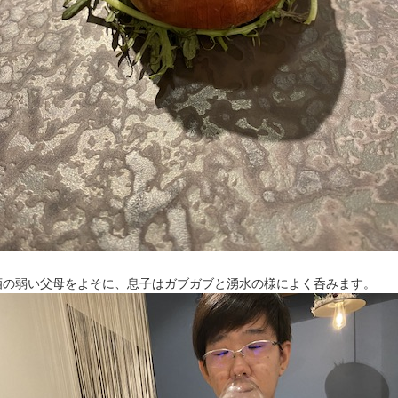
酒の弱い父母をよそに、息子はガブガブと湧水の様によく呑みます。