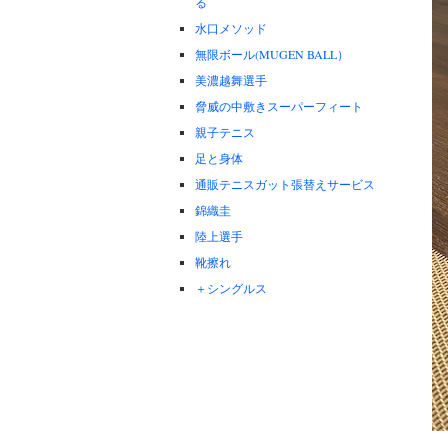
る
水口メソッド
無限ボール(MUGEN BALL）
美濃越舞選手
脅威の中敷きスーパーフィート
親子テニス
足と身体
通販テニスガット張替えサービス
錦織圭
陸上選手
靴擦れ
＋シングルス