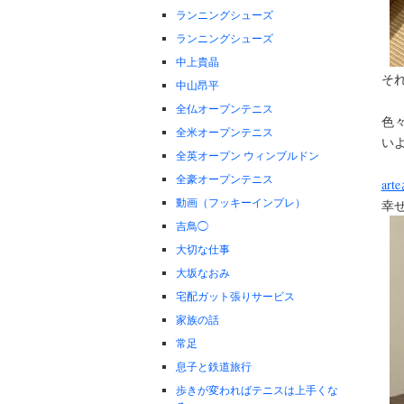
ランニングシューズ
ランニングシューズ
中上貴晶
そ
中山昂平
全仏オープンテニス
色
全米オープンテニス
い
全英オープン ウィンブルドン
全豪オープンテニス
art
動画（フッキーインプレ）
幸
吉鳥◯
大切な仕事
大坂なおみ
宅配ガット張りサービス
家族の話
常足
息子と鉄道旅行
歩きが変わればテニスは上手くな