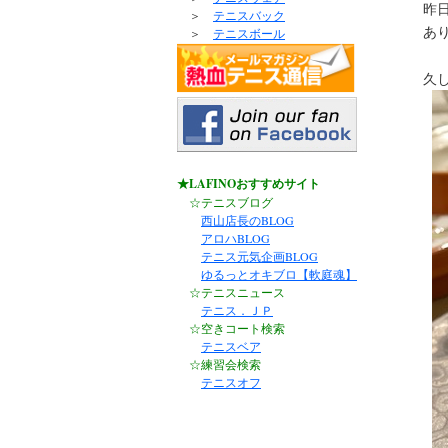
昨
＞
テニスバック
あ
＞
テニスボール
久
★LAFINOおすすめサイト
☆テニスブログ
西山店長のBLOG
アロハBLOG
テニス元気企画BLOG
ゆるっとオキブロ【軟庭魂】
☆テニスニュース
テニス．ＪＰ
☆空きコート検索
テニスベア
☆練習会検索
テニスオフ