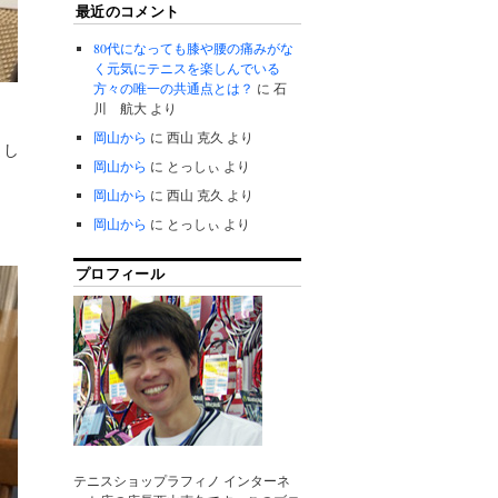
最近のコメント
80代になっても膝や腰の痛みがな
く元気にテニスを楽しんでいる
方々の唯一の共通点とは？
に
石
川 航大
より
岡山から
に
西山 克久
より
まし
岡山から
に
とっしぃ
より
岡山から
に
西山 克久
より
岡山から
に
とっしぃ
より
プロフィール
テニスショップラフィノ インターネ