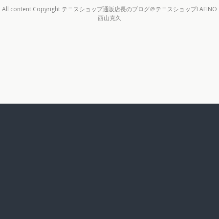
All content Copyright テニスショップ通販店長のブログ＠テニスショップLAFINO
西山克久