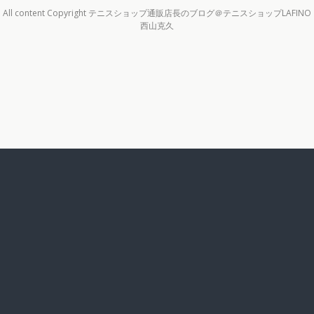
All content Copyright テニスショップ通販店長のブログ＠テニスショップLAFINO
西山克久