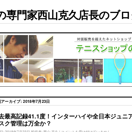
専門家西山克久店長のブログ
別アーカイブ:
2018年7月23日
去最高記録41.1度！インターハイや全日本ジュニ
スク管理は万全か？
日:
2018年7月23日
投稿者:
西山 克久
|
コメントを受け付けていません