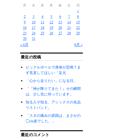
月
火
水
木
金
土
日
1
2
3
4
5
6
7
8
9
10
11
12
13
14
15
16
17
18
19
20
21
22
23
24
25
26
27
28
29
30
31
« 6月
8月 »
最近の投稿
ピックルボールで身体が悲鳴？ま
ず見直してほしい「足元
「心から走りたい」になる日。
「『神が降りてきた！』その瞬間
は、少し先に待っています」
知る人ぞ知る、アシックスの名品
リストバンド。
「スネの痛みの原因は、まさかの
◯cm差でした。」
最近のコメント