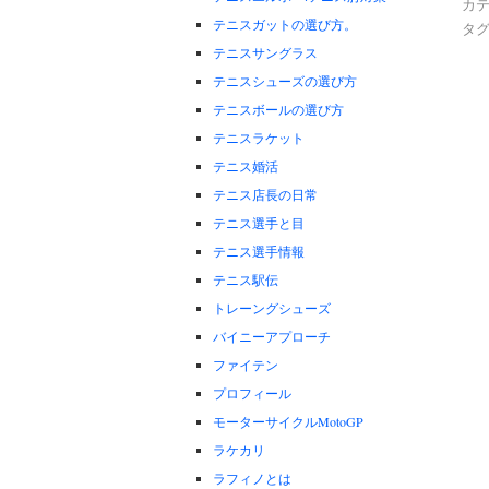
カテ
テニスガットの選び方。
タグ
テニスサングラス
テニスシューズの選び方
テニスボールの選び方
テニスラケット
テニス婚活
テニス店長の日常
テニス選手と目
テニス選手情報
テニス駅伝
トレーングシューズ
バイニーアプローチ
ファイテン
プロフィール
モーターサイクルMotoGP
ラケカリ
ラフィノとは