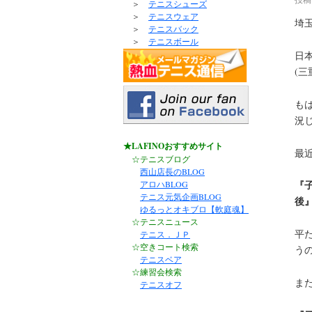
＞
テニスシューズ
＞
テニスウェア
埼
＞
テニスバック
＞
テニスボール
日
(
も
況
★LAFINOおすすめサイト
最
☆テニスブログ
西山店長のBLOG
『
アロハBLOG
テニス元気企画BLOG
後
ゆるっとオキブロ【軟庭魂】
☆テニスニュース
平
テニス．ＪＰ
☆空きコート検索
う
テニスベア
☆練習会検索
ま
テニスオフ