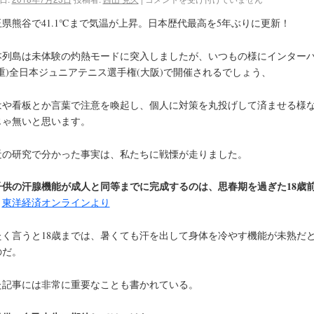
玉県熊谷で41.1℃まで気温が上昇。日本歴代最高を5年ぶりに更新！
本列島は未体験の灼熱モードに突入しましたが、いつもの様にインター
三重)全日本ジュニアテニス選手権(大阪)で開催されるでしょう、
はや看板とか言葉で注意を喚起し、個人に対策を丸投げして済ませる様
じゃ無いと思います。
近の研究で分かった事実は、私たちに戦慄が走りました。
子供の汗腺機能が成人と同等までに完成するのは、思春期を過ぎた18歳
』
東洋経済オンラインより
たく言うと18歳までは、暑くても汗を出して身体を冷やす機能が未熟だ
のだ。
た記事には非常に重要なことも書かれている。