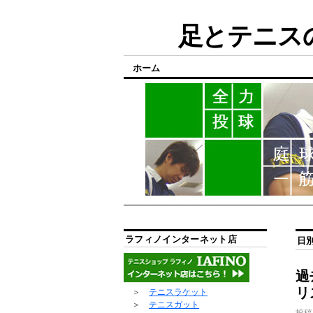
足とテニスの
ホーム
ラフィノインターネット店
日
過
リ
＞
テニスラケット
＞
テニスガット
投稿