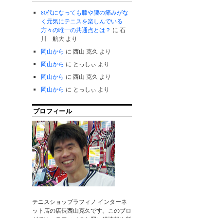
80代になっても膝や腰の痛みがな
く元気にテニスを楽しんでいる
方々の唯一の共通点とは？
に
石
川 航大
より
岡山から
に
西山 克久
より
岡山から
に
とっしぃ
より
岡山から
に
西山 克久
より
岡山から
に
とっしぃ
より
プロフィール
テニスショップラフィノ インターネ
ット店の店長西山克久です。このブロ