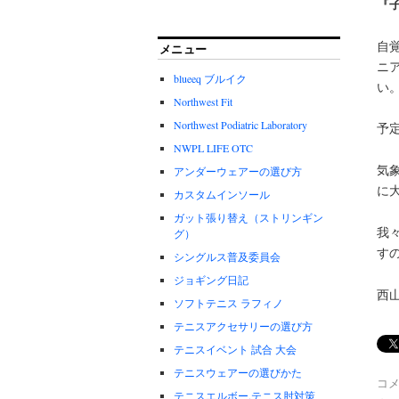
『
自
メニュー
ニ
blueeq ブルイク
い
Northwest Fit
Northwest Podiatric Laboratory
予
NWPL LIFE OTC
気
アンダーウェアーの選び方
に
カスタムインソール
ガット張り替え（ストリンギン
我
グ）
す
シングルス普及委員会
ジョギング日記
西
ソフトテニス ラフィノ
テニスアクセサリーの選び方
テニスイベント 試合 大会
テニスウェアーの選びかた
コ
テニスエルボー.テニス肘対策