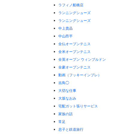
ラフィノ船橋店
ランニングシューズ
ランニングシューズ
中上貴晶
中山昂平
全仏オープンテニス
全米オープンテニス
全英オープン ウィンブルドン
全豪オープンテニス
動画（フッキーインプレ）
吉鳥◯
大切な仕事
大坂なおみ
宅配ガット張りサービス
家族の話
常足
息子と鉄道旅行