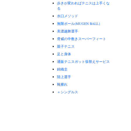
歩きが変わればテニスは上手くな
る
水口メソッド
無限ボール(MUGEN BALL）
美濃越舞選手
脅威の中敷きスーパーフィート
親子テニス
足と身体
通販テニスガット張替えサービス
錦織圭
陸上選手
靴擦れ
＋シングルス