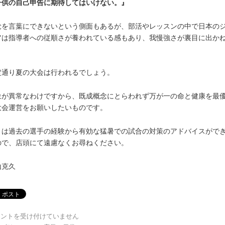
子供の自己申告に期待してはいけない。』
覚を言葉にできないという側面もあるが、部活やレッスンの中で日本の
アは指導者への従順さが養われている感もあり、我慢強さが裏目に出か
。
定通り夏の大会は行われるでしょう。
象が異常なわけですから、既成概念にとらわれず万が一の命と健康を最
大会運営をお願いしたいものです。
々は過去の選手の経験から有効な猛暑での試合の対策のアドバイスがで
ので、店頭にて遠慮なくお尋ねください。
山克久
メントを受け付けていません