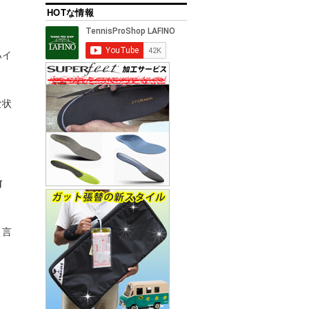
HOTな情報
ハイ
な状
前
と言