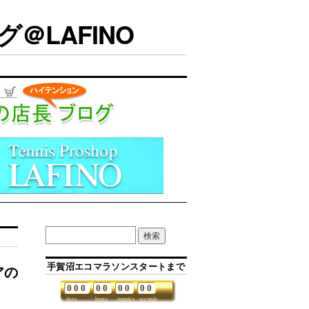
＠LAFINO
手賀沼エコマラソンスタートまで
アの
0
0
0
0
0
0
0
0
0
days
hours
minutes
seconds