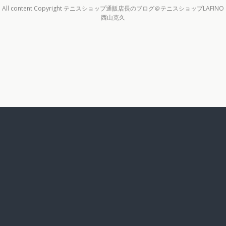
All content Copyright テニスショップ通販店長のブログ＠テニスショップLAFINO
西山克久