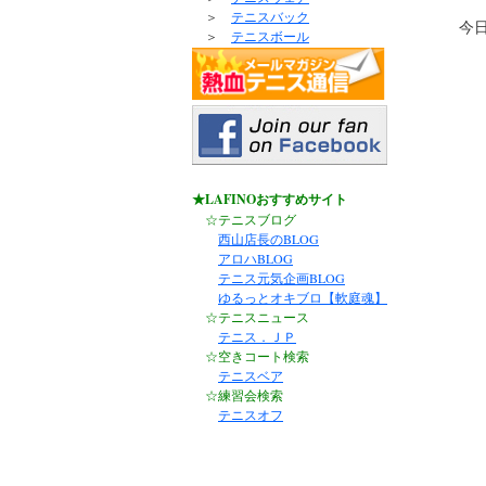
＞
テニスバック
今
＞
テニスボール
★LAFINOおすすめサイト
☆テニスブログ
西山店長のBLOG
アロハBLOG
テニス元気企画BLOG
ゆるっとオキブロ【軟庭魂】
☆テニスニュース
テニス．ＪＰ
☆空きコート検索
テニスベア
☆練習会検索
テニスオフ