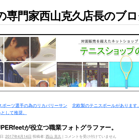
専門家西山克久店長のブログ
スポーツ選手の為のリカバリーサン
北欧製のテニスボールがあります
ルとして推奨。
UPERfeetが役立つ職業フォトグラファー。
日:
2017年4月14日
投稿者:
西山 克久
|
コメントを受け付けていません