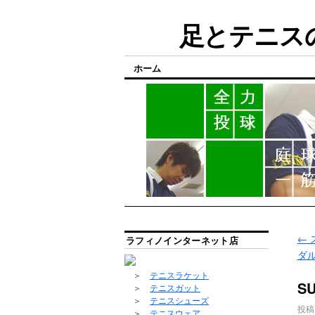
足とテニスの
ホーム
←
ラフィノインターネット店
ダ
＞
テニスラケット
S
＞
テニスガット
＞
テニスシューズ
投稿
＞
テニスウェア