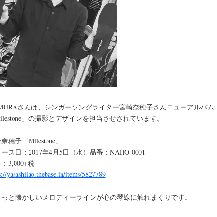
AMURAさんは、シンガーソングライター宮崎奈穂子さんニューアルバム
ilestone」の撮影とデザインを担当させされています。
奈穂子「Milestone」
ース日：2017年4月5日（水）品番：NAHO-0001
：3,000+税
s://yasashiiao.thebase.in/items/5827789
ょっと懐かしいメロディーラインが心の琴線に触れまくりです。