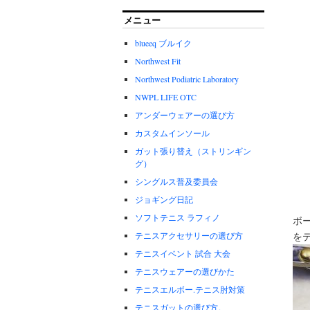
メニュー
blueeq ブルイク
Northwest Fit
Northwest Podiatric Laboratory
NWPL LIFE OTC
アンダーウェアーの選び方
カスタムインソール
ガット張り替え（ストリンギン
グ）
シングルス普及委員会
ジョギング日記
ソフトテニス ラフィノ
ボー
テニスアクセサリーの選び方
をテ
テニスイベント 試合 大会
テニスウェアーの選びかた
テニスエルボー.テニス肘対策
テニスガットの選び方。