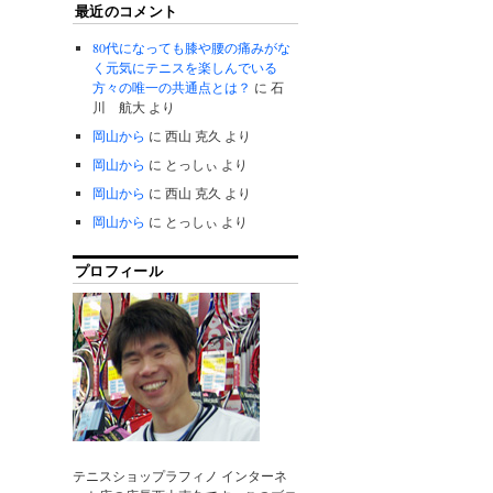
最近のコメント
80代になっても膝や腰の痛みがな
く元気にテニスを楽しんでいる
方々の唯一の共通点とは？
に
石
川 航大
より
岡山から
に
西山 克久
より
岡山から
に
とっしぃ
より
岡山から
に
西山 克久
より
岡山から
に
とっしぃ
より
プロフィール
テニスショップラフィノ インターネ