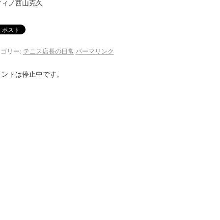
フィノ西山克久
ゴリー:
テニス店長の日常
パーマリンク
メントは停止中です。