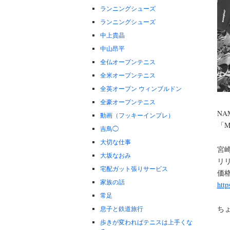
ランニングシューズ
ランニングシューズ
中上貴晶
中山昂平
全仏オープンテニス
全米オープンテニス
全英オープン ウィンブルドン
全豪オープンテニス
N
動画（フッキーインプレ）
「M
吉鳥◯
大切な仕事
宮崎
大坂なおみ
リリ
宅配ガット張りサービス
価格
家族の話
http
常足
ち
息子と鉄道旅行
歩きが変わればテニスは上手くな