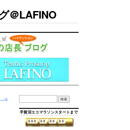
＠LAFINO
。
→
手賀沼エコマラソンスタートまで
0
0
0
0
0
0
0
0
0
days
hours
minutes
seconds