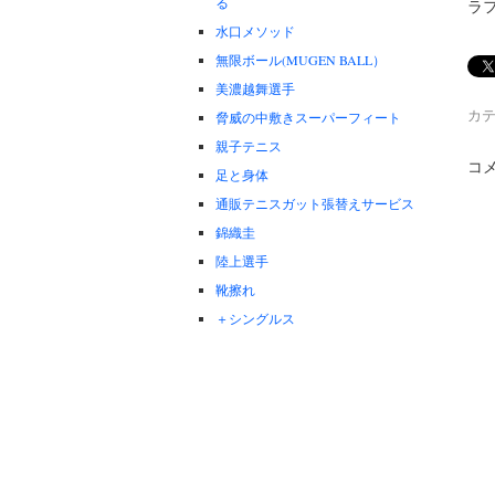
る
ラ
水口メソッド
無限ボール(MUGEN BALL）
美濃越舞選手
カテ
脅威の中敷きスーパーフィート
親子テニス
コ
足と身体
通販テニスガット張替えサービス
錦織圭
陸上選手
靴擦れ
＋シングルス