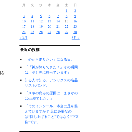
月
火
水
木
金
土
日
1
2
3
4
5
6
7
8
9
10
11
12
13
14
15
16
17
18
19
20
21
22
23
24
25
26
27
28
29
30
« 3月
5月 »
最近の投稿
「心から走りたい」になる日。
「『神が降りてきた！』その瞬間
間を
は、少し先に待っています」
知る人ぞ知る、アシックスの名品
リストバンド。
「スネの痛みの原因は、まさかの
◯cm差でした。」
「そのインソール、本当に足を整
えていますか？ 足に必要なの
は“持ち上げること”ではなく“中立
位”です」