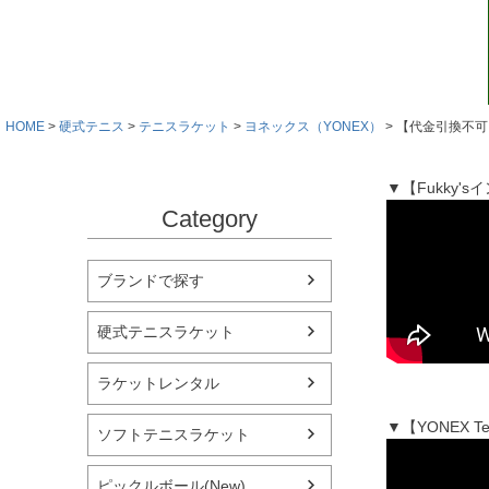
HOME
硬式テニス
テニスラケット
ヨネックス（YONEX）
【代金引換不可】
▼【Fukky
Category
ブランドで探す
硬式テニスラケット
ラケットレンタル
▼【YONEX 
ソフトテニスラケット
ピックルボール(New)