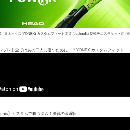
 ヨネックス(YONEX) カスタムフィット工賃 (customfit) 硬式テニスラケット用
'sインプレ】全てはあの二人に勝つために！？YONEX カスタムフィット
Tennis】カスタムで勝つタム！決戦の金曜日！