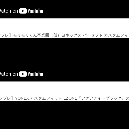
sインプレ】モリモリくん卒業回（仮）ヨネックス パーセプト カスタムフ
'sインプレ】YONEX カスタムフィット EZONE『アクアナイトブラック