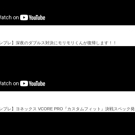
'sインプレ】深夜のダブルス対決にモリモリくんが復帰します！！
'sインプレ】ヨネックス VCORE PRO『カスタムフィット』決戦スペック