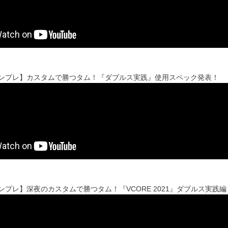
'sインプレ】カスタムで勝つタム！『ダブルス実践』使用スペック発表！
sインプレ】深夜のカスタムで勝つタム！『VCORE 2021』ダブルス実践編