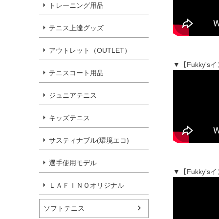
トレーニング用品
テニス上達グッズ
アウトレット（OUTLET）
▼【Fukky
テニスコート用品
ジュニアテニス
キッズテニス
サスティナブル(環境エコ)
選手使用モデル
▼【Fukky
ＬＡＦＩＮＯオリジナル
ソフトテニス