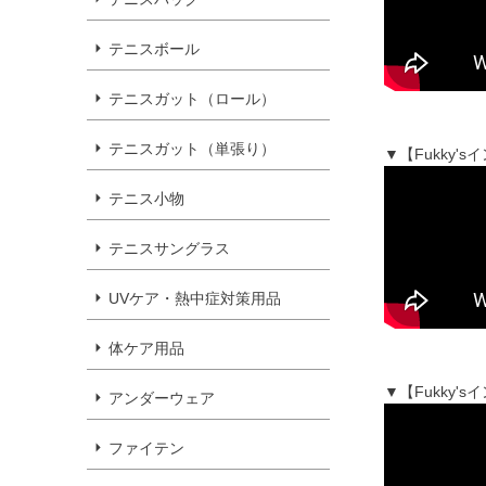
テニスボール
テニスガット（ロール）
テニスガット（単張り）
▼【Fukky
テニス小物
テニスサングラス
UVケア・熱中症対策用品
体ケア用品
▼【Fukky
アンダーウェア
ファイテン