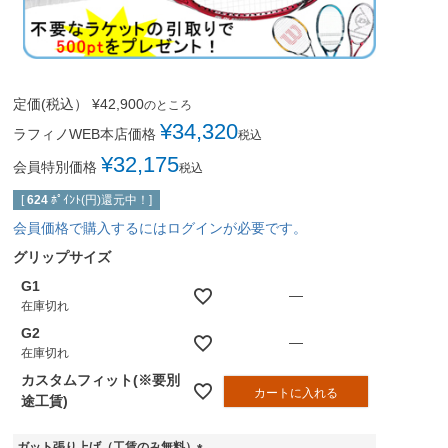
定価(税込）
¥
42,900
のところ
¥
34,320
ラフィノWEB本店価格
税込
¥
32,175
会員特別価格
税込
[
624
ﾎﾟｲﾝﾄ(円)還元中！]
会員価格で購入するにはログインが必要です。
グリップサイズ
G1
—
在庫切れ
G2
—
在庫切れ
カスタムフィット(※要別
カートに入れる
途工賃)
ガット張り上げ（工賃のみ無料）