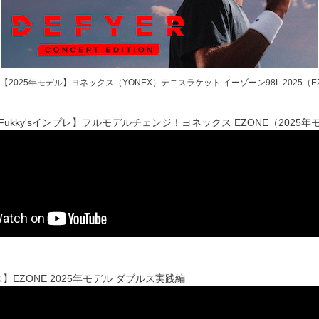
【2025年モデル】ヨネックス（YONEX）テニスラケット イーゾーン98L 2025（EZ
x Fukky'sインプレ】フルモデルチェンジ！ヨネックス EZONE（202
】EZONE 2025年モデル ダブルス実践編