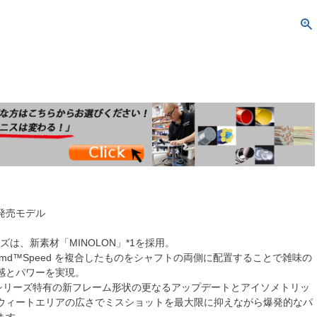
日発売モデル
ーズは、新素材「MINOLON」*1を採用。
Namd™Speed を複合したものをシャフトの両側に配置することで雑味の
感とパワーを実現。
E シリーズ特有の新フレーム形状の更なるアップデートとアイソメトリッ
ウィートエリアの広さでミスショットを最大限に抑えながら爆発的なパ
ます。