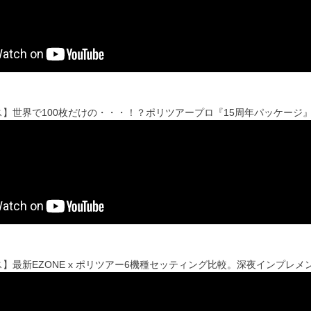
】世界で100枚だけの・・・！？ポリツアープロ『15周年パッケージ
】最新EZONE x ポリツアー6機種セッティング比較。深夜インプレ