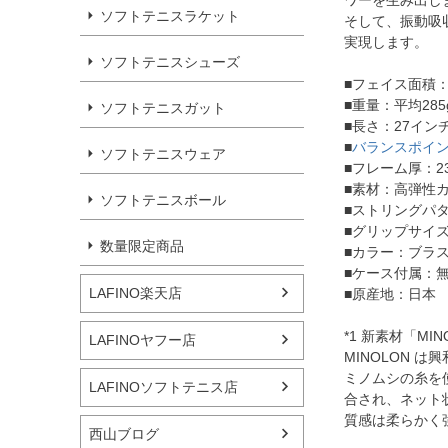
ソフトテニスラケット
そして、振動吸
実現します。
ソフトテニスシューズ
■フェイス面積：
■重量：平均285
ソフトテニスガット
■長さ：27イン
■
バランスポイ
ソフトテニスウェア
■フレーム厚：23.5
■素材：高弾性カーボン
ソフトテニスボール
■ストリングパタ
■グリップサイズ
数量限定商品
■カラー：ブラス
■ケース付属：
LAFINO楽天店
■原産地：日本
*1 新素材「MIN
LAFINOヤフー店
MINOLON 
ミノムシの糸を
LAFINOソフトテニス店
合され、ネット
質感は柔らかく
西山ブログ