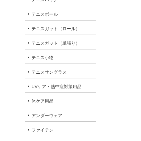
テニスボール
テニスガット（ロール）
テニスガット（単張り）
テニス小物
テニスサングラス
UVケア・熱中症対策用品
体ケア用品
アンダーウェア
ファイテン