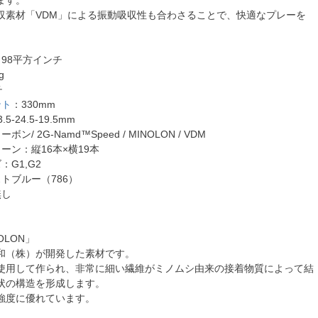
収素材「VDM」による振動吸収性も合わさることで、快適なプレーを
98平方インチ
g
チ
ント
：330mm
-24.5-19.5mm
/ 2G-Namd™Speed / MINOLON / VDM
ーン：縦16本×横19本
：G1,G2
トブルー（786）
無し
OLON」
は興和（株）が開発した素材です。
使用して作られ、非常に細い繊維がミノムシ由来の接着物質によって結
状の構造を形成します。
強度に優れています。