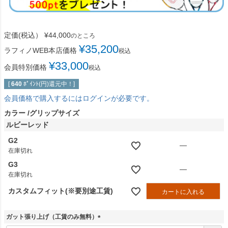
定価(税込）
¥
44,000
のところ
¥
35,200
ラフィノWEB本店価格
税込
¥
33,000
会員特別価格
税込
[
640
ﾎﾟｲﾝﾄ(円)還元中！]
会員価格で購入するにはログインが必要です。
カラー
グリップサイズ
ルビーレッド
G2
—
在庫切れ
G3
—
在庫切れ
カスタムフィット(※要別途工賃)
カートに入れる
ガット張り上げ（工賃のみ無料）