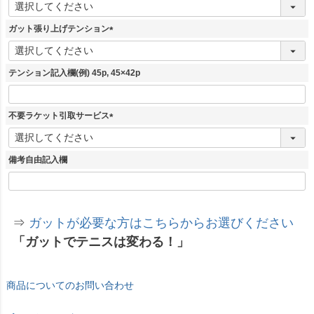
(
必
須
ガット張り上げテンション
)
(
必
須
テンション記入欄(例) 45p, 45×42p
)
不要ラケット引取サービス
(
必
須
備考自由記入欄
)
⇒
ガットが必要な方はこちらからお選びください
「ガットでテニスは変わる！」
商品についてのお問い合わせ