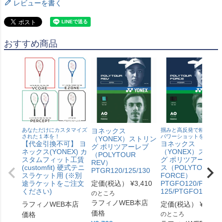
レビューを書く
おすすめ商品
あなただけにカスタマイズ
ヨネックス
掴みと高反発で精度の高
された１本を！
パワーショットを実現
（YONEX）ストリン
【代金引換不可】 ヨ
ヨネックス
グ ポリツアーレブ
ネックス(YONEX) カ
（YONEX）ストリ
（POLYTOUR
スタムフィット工賃
グ ポリツアーフォ
REV）
(customfit) 硬式テニ
ス（POLYTOUR
PTGR120/125/130
スラケット用 (※別
FORCE）
途ラケットをご注文
定価(税込）
¥
3,410
PTGFO120/PTGF
ください)
125/PTGFO130
のところ
ラフィノWEB本店
ラフィノWEB本店
定価(税込）
¥
3,410
価格
価格
のところ