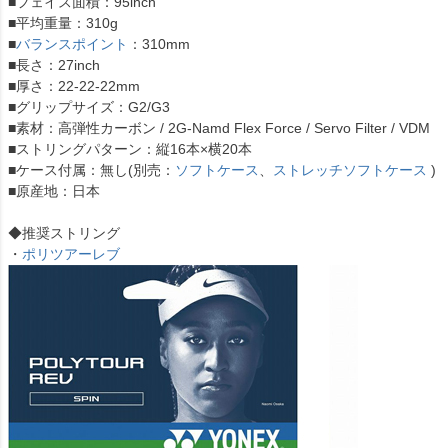
■フェイス面積：95inch
■平均重量：310g
■
バランスポイント
：310mm
■長さ：27inch
■厚さ：22-22-22mm
■グリップサイズ：G2/G3
■素材：高弾性カーボン / 2G-Namd Flex Force / Servo Filter / VDM
■ストリングパターン：縦16本×横20本
■ケース付属：無し(別売：
ソフトケース
、
ストレッチソフトケース
)
■原産地：日本
◆推奨ストリング
・
ポリツアーレブ