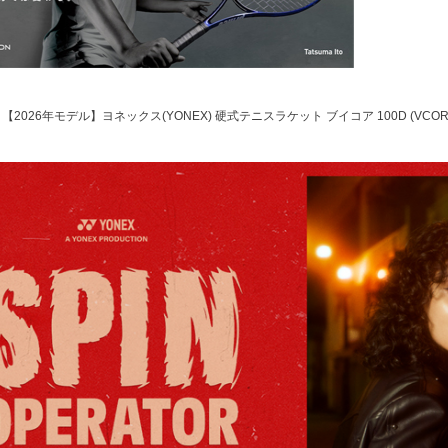
【2026年モデル】ヨネックス(YONEX) 硬式テニスラケット ブイコア 100D (VCO