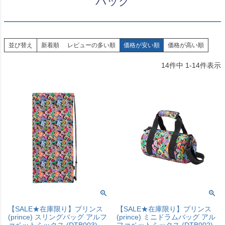
バッグ
並び替え
新着順
レビューの多い順
価格が安い順
価格が高い順
14
件中
1
-
14
件表示
【SALE★在庫限り】プリンス
【SALE★在庫限り】プリンス
(prince) スリングバッグ アルフ
(prince) ミニドラムバッグ アル